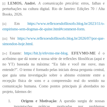
LEMOS, André.
A comunicação precária
: erros, falhas e
[i]
perturbações na cultura digital. Rio de Janeiro: Edições 70 / Alta
Books, 2026.
Em
https://www.reflexoesdofilosofo.blog.br/2023/11/o-
[ii]
empirismo-sem-dogmas-de-quine.html#comment-form
.
Ver
https://www.reflexoesdofilosofo.blog.br/2026/07/por-que-
[iii]
simondon-hoje.html
.
Estante:
https://bit.ly/efevmo-me-blog
.
EFEVMO-ME
é o
[iv]
acrônimo que dá nome a nossa série de reflexões filosóficas (aqui e
no YT) baseada na máxima: “Eu falo e você me ouve, mas
entende?”. O termo é formado pelas iniciais dessa pergunta central,
que guia uma investigação sobre o abismo existente entre a
recepção física de sons e a compreensão real do sentido na
comunicação humana. Como pontos principais já abordados no
projeto, falemos de:
1.
Origem e Motivação
: A questão surgiu de nossas
inquietações práticas, motivadas por problemas