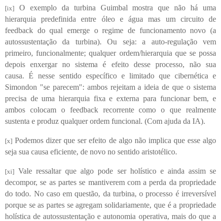
O exemplo da turbina Guimbal mostra que não há uma
[ix]
hierarquia predefinida entre óleo e água mas um circuito de
feedback do qual emerge o regime de funcionamento novo (a
autossustentação da turbina). Ou seja: a auto-regulação vem
primeiro, funcionalmente; qualquer ordem/hierarquia que se possa
depois enxergar no sistema é efeito desse processo, não sua
causa.
É nesse sentido específico e limitado que cibernética e
Simondon "se parecem": ambos rejeitam a ideia de que o sistema
precisa de uma hierarquia fixa e externa para funcionar bem, e
ambos colocam o feedback recorrente como o que realmente
sustenta e produz qualquer ordem funcional.
(Com ajuda da IA).
Podemos dizer que ser efeito de algo não implica que esse algo
[x]
seja sua causa eficiente, de novo no sentido aristotélico.
Vale ressaltar que algo pode ser holístico e ainda assim se
[xi]
decompor, se as partes se mantiverem com a perda da propriedade
do todo. No caso em questão, da turbina, o processo é irreversível
porque se as partes se agregam solidariamente, que é a propriedade
holística de autossustentação e autonomia operativa, mais do que a