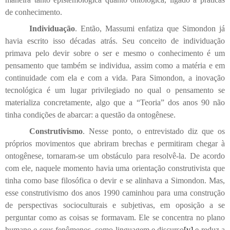
de conhecimento.
Individuação
. Então, Massumi enfatiza que Simondon já
havia escrito isso décadas atrás. Seu conceito de individuação
primava pelo devir sobre o ser e mesmo o conhecimento é um
pensamento que também se individua, assim como a matéria e em
continuidade com ela e com a vida. Para Simondon, a inovação
tecnológica é um lugar privilegiado no qual o pensamento se
materializa concretamente, algo que a “Teoria” dos anos 90 não
tinha condições de abarcar: a questão da ontogênese.
Construtivismo
. Nesse ponto, o entrevistado diz que os
próprios movimentos que abriram brechas e permitiram chegar à
ontogênese, tornaram-se um obstáculo para resolvê-la. De acordo
com ele, naquele momento havia uma orientação construtivista que
tinha como base filosófica o devir e se alinhava a Simondon. Mas,
esse construtivismo dos anos 1990 caminhou para uma construção
de perspectivas socioculturais e subjetivas, em oposição a se
perguntar como as coisas se formavam. Ele se concentra no plano
humano e seus fenômenos, como linguagem e discurso
[v]
e reduz a