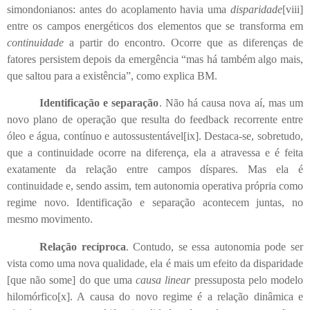
simondonianos: antes do acoplamento havia uma
disparidade
[viii]
entre os campos energéticos dos elementos que se transforma em
continuidade
a partir do encontro. Ocorre que as diferenças de
fatores persistem depois da emergência “mas há também algo mais,
que saltou para a existência”, como explica BM.
Identificação e separação
. Não há causa nova aí, mas um
novo plano de operação que resulta do feedback recorrente entre
óleo e água, contínuo e autossustentável
[ix]
. Destaca-se, sobretudo,
que a continuidade ocorre na diferença, ela a atravessa e é feita
exatamente da relação entre campos díspares. Mas ela é
continuidade e, sendo assim, tem autonomia operativa própria como
regime novo. Identificação e separação acontecem juntas, no
mesmo movimento.
Relação recíproca
. Contudo, se essa autonomia pode ser
vista como uma nova qualidade, ela é mais um efeito da disparidade
[que não some] do que uma
causa linear
pressuposta pelo modelo
hilomórfico
[x]
. A causa do novo regime é a relação dinâmica e