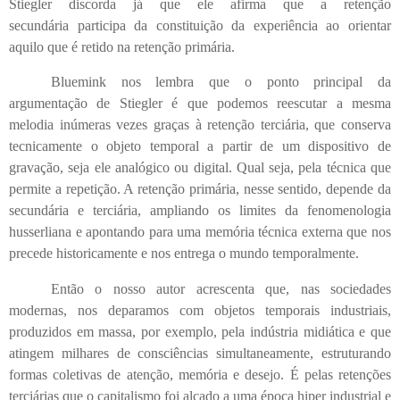
Stiegler discorda já que ele afirma que a retenção
secundária
participa da constituição da experiência ao orientar
aquilo que é retido na retenção primária
.
Bluemink nos lembra que o ponto principal da
argumentação de Stiegler é que podemos
reescutar a mesma
melodia inúmeras vezes graças à retenção terciária, que conserva
tecnicamente o objeto temporal
a partir de um dispositivo de
gravação, seja ele analógico ou digital. Qual seja, pela técnica que
permite a repetição. A retenção primária, nesse sentido, depende da
secundária e terciária, ampliando os limites da fenomenologia
husserliana e apontando para uma memória técnica externa que nos
precede historicamente e nos entrega o mundo temporalmente.
Então o nosso autor acrescenta que, nas sociedades
modernas, nos deparamos com objetos temporais industriais,
produzidos em massa, por exemplo, pela indústria midiática e que
atingem milhares de consciências simultaneamente, estruturando
formas coletivas de atenção, memória e desejo. É pelas retenções
terciárias que o capitalismo foi alçado a uma época hiper industrial e