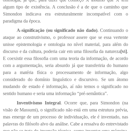
algum tipo de existência. A conclusão é a de que o caminho que
Simondon indicava era estruturalmente incompatível com o
paradigma da época.
A-significação (ou significado não dado)
. Continuando o
ataque ao construtivismo, o professor assere que se essa vertente
unisse epistemologia e ontologia no nível material, para além do
discurso e da cultura, poderia cair em uma filosofia da natureza
[vi]
.
E coexistir essa filosofia com uma teoria da informação, de acordo
com a argumentação, seria absurdo já que transferiria do humano
para a matéria física o processamento de informação, algo
considerado do domínio linguístico e discursivo. Se um átomo
mudando de estado é informação, aí não temos o significado no
sentido humano e seria uma informação “pré-semântica”.
Inventivismo Integral
. Ocorre que, para Simondon (na
visão de Massumi), o significado não está em uma estrutura prévia,
mas emerge de um processo de individuação, ele é inventado, nas
palavras do filósofo alvo da análise. Cabe a ressalva do entrevistado
que não se trata de invenção técnica, como inventar uma máquina,