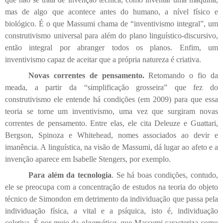
mas de algo que acontece antes do humano, a nível físico e
biológico. É o que Massumi chama de “inventivismo integral”, um
construtivismo universal para além do plano linguístico-discursivo,
então integral por abranger todos os planos. Enfim, um
inventivismo capaz de aceitar que a própria natureza é criativa.
Novas correntes de pensamento.
Retomando o fio da
meada, a partir da “simplificação grosseira” que fez do
construtivismo ele entende há condições (em 2009) para que essa
teoria se torne um inventivismo, uma vez que surgiram novas
correntes de pensamento. Entre elas, ele cita Deleuze e Guattari,
Bergson, Spinoza e Whitehead, nomes associados ao devir e
imanência. A linguística, na visão de Massumi, dá lugar ao afeto e a
invenção aparece em Isabelle Stengers, por exemplo.
Para além da tecnologia
. Se há boas condições, contudo,
ele se preocupa com a concentração de estudos na teoria do objeto
técnico de Simondon em detrimento da individuação que passa pela
individuação física, a vital e a psíquica, isto é, individuação
coletiva. É por meio da
alagmática
, que Massumi caracteriza como