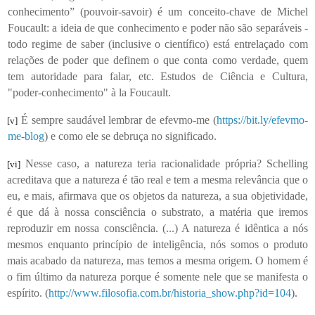
conhecimento” (pouvoir-savoir) é um conceito-chave de Michel
Foucault: a ideia de que conhecimento e poder não são separáveis -
todo regime de saber (inclusive o científico) está entrelaçado com
relações de poder que definem o que conta como verdade, quem
tem autoridade para falar, etc. Estudos de Ciência e Cultura,
"poder-conhecimento" à la Foucault.
É sempre saudável lembrar de efevmo-me (
https://bit.ly/efevmo-
[v]
me-blog
) e como ele se debruça no significado.
Nesse caso, a natureza teria racionalidade própria? Schelling
[vi]
acreditava que a natureza é tão real e tem a mesma relevância que o
eu, e mais, afirmava que os objetos da natureza, a sua objetividade,
é que dá à nossa consciência o substrato, a matéria que iremos
reproduzir em nossa consciência. (...) A natureza é idêntica a nós
mesmos enquanto princípio de inteligência, nós somos o produto
mais acabado da natureza, mas temos a mesma origem. O homem é
o fim último da natureza porque é somente nele que se manifesta o
espírito. (
http://www.filosofia.com.br/historia_show.php?id=104
).