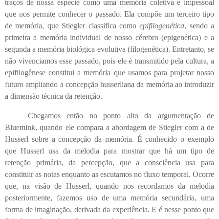
traços de nossa espécie como uma memória coletiva e impessoal
que nos permite conhecer o passado. Ela compõe um terceiro tipo
de memória, que Stiegler classifica como
epifilogenética
, sendo a
primeira a memória individual de nosso cérebro (epigenética) e a
segunda a memória biológica evolutiva (filogenética). Entretanto, se
não vivenciamos esse passado, pois ele é transmitido pela cultura, a
epifilogênese constitui a memória que usamos para projetar nosso
futuro
ampliando a concepção husserliana da memória ao introduzir
a dimensão técnica da retenção
.
Chegamos então no ponto alto da argumentação de
Bluemink, quando ele compara a abordagem de Stiegler com a de
Husserl sobre a concepção da memória. É conhecido o exemplo
que Husserl usa da melodia para mostrar que há um tipo de
retenção primária, da percepção, que a consciência usa para
constituir as notas enquanto as escutamos no fluxo temporal. Ocorre
que, na visão de Husserl, quando nos recordamos da melodia
posteriormente, fazemos uso de uma memória secundária, uma
forma de imaginação, derivada da experiência. E é nesse ponto que