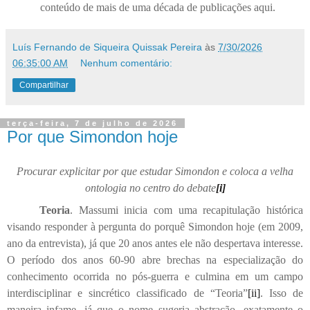
conteúdo de mais de uma década de publicações aqui.
Luís Fernando de Siqueira Quissak Pereira
às
7/30/2026
06:35:00 AM
Nenhum comentário:
Compartilhar
terça-feira, 7 de julho de 2026
Por que Simondon hoje
Procurar explicitar por que estudar Simondon e coloca a velha
ontologia no centro do debate
[i]
Teoria
. Massumi inicia com uma recapitulação histórica
visando responder à pergunta do porquê Simondon hoje (em 2009,
ano da entrevista), já que 20 anos antes ele não despertava interesse.
O período dos anos 60-90 abre brechas na especialização do
conhecimento ocorrida no pós-guerra e culmina em um campo
interdisciplinar e sincrético classificado de “Teoria”
[ii]
. Isso de
maneira infame, já que o nome sugeria abstração, exatamente o