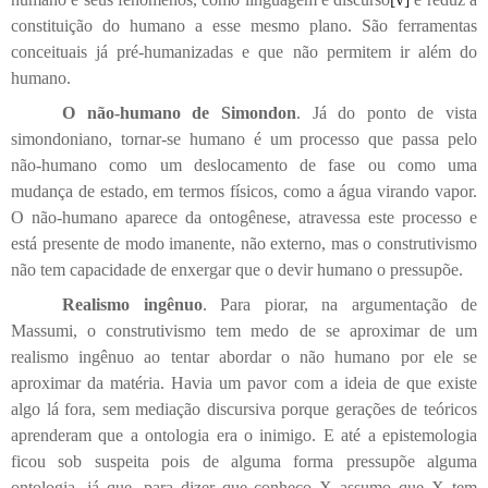
constituição do humano a esse mesmo plano. São ferramentas
conceituais já pré-humanizadas e que não permitem ir além do
humano.
O não-humano de Simondon
. Já do ponto de vista
simondoniano, tornar-se humano é um processo que passa pelo
não-humano como um deslocamento de fase ou como uma
mudança de estado, em termos físicos, como a água virando vapor.
O não-humano aparece da ontogênese, atravessa este processo e
está presente de modo imanente, não externo, mas o construtivismo
não tem capacidade de enxergar que o devir humano o pressupõe.
Realismo ingênuo
. Para piorar, na argumentação de
Massumi, o construtivismo tem medo de se aproximar de um
realismo ingênuo ao tentar abordar o não humano por ele se
aproximar da matéria. Havia um pavor com a ideia de que existe
algo lá fora, sem mediação discursiva porque gerações de teóricos
aprenderam que a ontologia era o inimigo. E até a epistemologia
ficou sob suspeita pois de alguma forma pressupõe alguma
ontologia, já que, para dizer que conheço X assumo que X tem