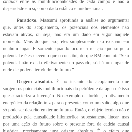
circular
entre as multifuncionalidades de cada campo e não a
disparidade em si, como dado estático e unidirecional.
Paradoxo
. Massumi aprofunda a análise ao argumentar
que, antes do acoplamento, os potenciais dos elementos não
estavam ativos, ou seja, não era um dado em vigor naquele
momento. Mais do que isso, eles simplesmente não existiam em
nenhum lugar. É somente quando ocorre a relação que surge o
potencial e é esse evento que o constitui, do que BM conclui: “Se o
potencial não existia efetivamente no passado, só há um lugar de
onde ele poderia ter vindo: do futuro.”
Origem absoluta
. É no instante do acoplamento que
surgem os potenciais multifuncionais do petróleo e da água e é isso
que caracteriza a invenção. No exemplo da turbina, o ativamento
energético da relação traz para o presente, como um salto, algo que
só pode ser descrito em termo futuros. Então, o objeto técnico não é
produzido pela causalidade hilomórfica, supostamente linear, mas
por uma ação do futuro sobre o presente fora da cadeia causal
histórica, precisamente uma origem absoluta. É o efeito que