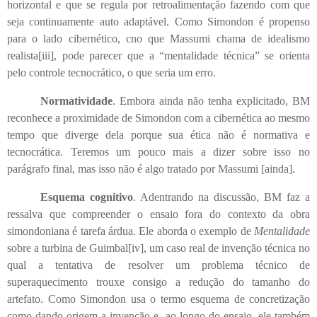
horizontal e que se regula por retroalimentação fazendo com que
seja continuamente auto adaptável. Como Simondon é propenso
para o lado cibernético, cno que Massumi chama de idealismo
realista
[iii]
, pode parecer que a “mentalidade técnica” se orienta
pelo controle tecnocrático, o que seria um erro.
Normatividade
. Embora ainda não tenha explicitado, BM
reconhece a proximidade de Simondon com a cibernética ao mesmo
tempo que diverge dela porque sua ética não é normativa e
tecnocrática. Teremos um pouco mais a dizer sobre isso no
parágrafo final, mas isso não é algo tratado por Massumi [ainda].
Esquema cognitivo
. Adentrando na discussão, BM faz a
ressalva que compreender o ensaio fora do contexto da obra
simondoniana é tarefa árdua. Ele aborda o exemplo de
Mentalidade
sobre a turbina de Guimbal
[iv]
, um caso real de invenção técnica no
qual a tentativa de resolver um problema técnico de
superaquecimento trouxe consigo a redução do tamanho do
artefato. Como Simondon usa o termo esquema de concretização
como dando origem a invenção e, ao longo do ensaio, ele também