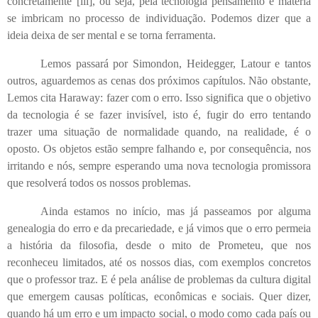
concretamente”
[iii]
, ou seja, pela tecnologia pensamento e matéria
se imbricam no processo de individuação. Podemos dizer que a
ideia deixa de ser mental e se torna ferramenta.
Lemos passará por Simondon, Heidegger, Latour e tantos
outros, aguardemos as cenas dos próximos capítulos. Não obstante,
Lemos cita Haraway: fazer com o erro. Isso significa que o objetivo
da tecnologia é se fazer invisível, isto é, fugir do erro tentando
trazer uma situação de normalidade quando, na realidade, é o
oposto. Os objetos estão sempre falhando e, por consequência, nos
irritando e nós, sempre esperando uma nova tecnologia promissora
que resolverá todos os nossos problemas.
Ainda estamos no início, mas já passeamos por alguma
genealogia do erro e da precariedade, e já vimos que o erro permeia
a história da filosofia, desde o mito de Prometeu, que nos
reconheceu limitados, até os nossos dias, com exemplos concretos
que o professor traz. E é pela análise de problemas da cultura digital
que emergem causas políticas, econômicas e sociais. Quer dizer,
quando há um erro e um impacto social, o modo como cada país ou