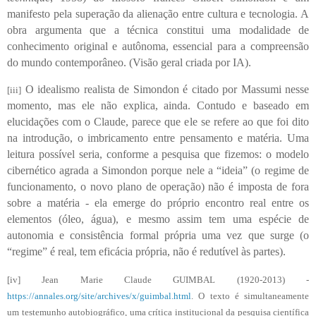
manifesto pela superação da alienação entre cultura e tecnologia. A
obra argumenta que a técnica constitui uma modalidade de
conhecimento original e autônoma, essencial para a compreensão
do mundo contemporâneo. (Visão geral criada por IA).
O idealismo realista de Simondon é citado por Massumi nesse
[iii]
momento, mas ele não explica, ainda. Contudo e baseado em
elucidações com o Claude, parece que ele se refere ao que foi dito
na introdução, o imbricamento entre pensamento e matéria. Uma
leitura possível seria, conforme a pesquisa que fizemos: o modelo
cibernético agrada a Simondon porque nele a “ideia” (o regime de
funcionamento, o novo plano de operação) não é imposta de fora
sobre a matéria - ela emerge do próprio encontro real entre os
elementos (óleo, água), e mesmo assim tem uma espécie de
autonomia e consistência formal própria uma vez que surge (o
“regime” é real, tem eficácia própria, não é redutível às partes).
[iv]
Jean Marie Claude GUIMBAL (1920-2013) -
https://annales.org/site/archives/x/guimbal.html
.
O texto é simultaneamente
um testemunho autobiográfico, uma crítica institucional da pesquisa científica