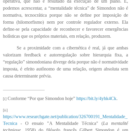
operativa, que não é resultado da execução de um plano. E,
podemos acrescentar, a “mentalidade técnica” de Simondon não é
normativa, tecnocrática porque não se define por imposição de
forma (hilomorfismo) nem por controle regulador externo. Ela
define-se pela capacidade de reconhecer e favorecer emergências
holísticas que os próprios materiais, em relação, produzem.
Se a proximidade com a cibernética é real, já que ambas
valorizam feedback e autorregulação sobre hierarquia fixa, a
“regulação” simondoniana diverge dela porque não é normatividade
imposta, é efeito autônomo de uma relação, origem absoluta sem
causa determinante prévia.
Conforme “Por que Simondon hoje”
https://bit.ly/4yhk4Ck
.
[i]
[ii]
https://www.researchgate.net/publication/326700191_Mentalidade_
Tecnica
- O ensaio "A Mentalidade Técnica" (
La mentalité
technique
, 1958) do filósofo francês Gilbert Simondon é um