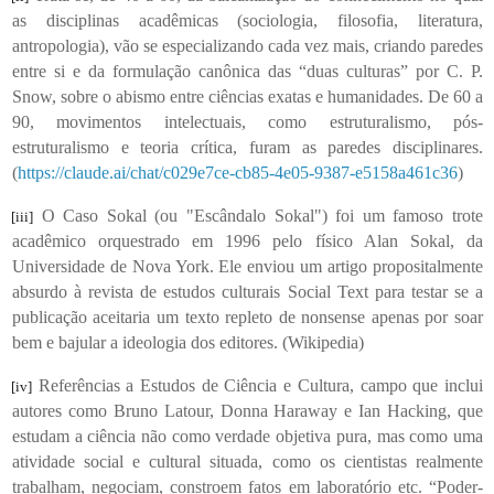
as disciplinas acadêmicas (sociologia, filosofia, literatura,
antropologia), vão se especializando cada vez mais, criando paredes
entre si e da formulação canônica das “duas culturas” por C. P.
Snow, sobre o abismo entre ciências exatas e humanidades. De 60 a
90, movimentos intelectuais, como estruturalismo, pós-
estruturalismo e teoria crítica, furam as paredes disciplinares.
(
https://claude.ai/chat/c029e7ce-cb85-4e05-9387-e5158a461c36
)
O Caso Sokal (ou "Escândalo Sokal") foi um famoso trote
[iii]
acadêmico orquestrado em 1996 pelo físico Alan Sokal, da
Universidade de Nova York. Ele enviou um artigo propositalmente
absurdo à revista de estudos culturais Social Text para testar se a
publicação aceitaria um texto repleto de nonsense apenas por soar
bem e bajular a ideologia dos editores. (Wikipedia)
Referências a Estudos de Ciência e Cultura, campo que inclui
[iv]
autores como Bruno Latour, Donna Haraway e Ian Hacking, que
estudam a ciência não como verdade objetiva pura, mas como uma
atividade social e cultural situada, como os cientistas realmente
trabalham, negociam, constroem fatos em laboratório etc. “Poder-