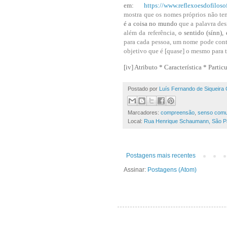
em:
https://www.reflexoesdofiloso
mostra que os nomes próprios não te
é a coisa no mundo
que a palavra des
além da referência,
o sentido (sínn),
para cada pessoa, um nome pode cont
objetivo que é [quase] o mesmo para 
[iv]
Atributo * Característica * Partic
Postado por
Luís Fernando de Siqueira 
Marcadores:
compreensão
,
senso com
Local:
Rua Henrique Schaumann, São Pau
Postagens mais recentes
Assinar:
Postagens (Atom)