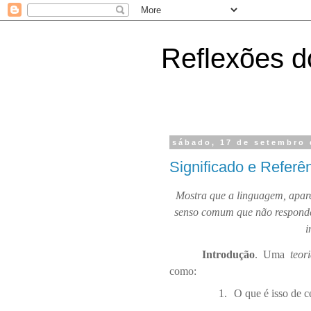
Reflexões do
sábado, 17 de setembro 
Significado e Referê
Mostra que a linguagem, apare
senso comum que não responde 
i
Introdução
. Uma
teor
como:
1.
O que é isso de c