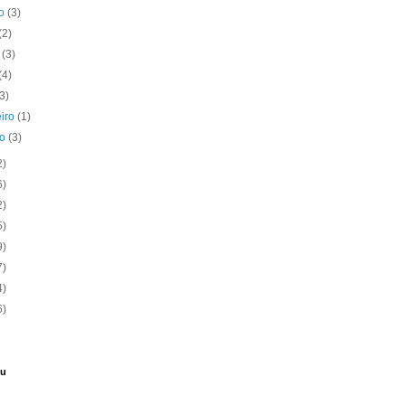
to
(3)
(2)
o
(3)
(4)
(3)
eiro
(1)
ro
(3)
2)
6)
2)
5)
9)
7)
4)
6)
eu