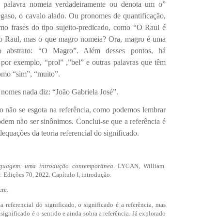
 palavra nomeia verdadeiramente ou denota um o”
égaso, o cavalo alado. Ou pronomes de quantificação,
 frases do tipo sujeito-predicado, como “O Raul é
do Raul, mas o que magro nomeia? Ora, magro é uma
 abstrato: “O Magro”. Além desses pontos, há
por exemplo, “prol” ,”bel” e outras palavras que têm
omo “sim”, “muito”.
e nomes nada diz: “João Gabriela José”.
do não se esgota na referência, como podemos lembrar
odem não ser sinônimos. Conclui-se que a referência é
dequações da teoria referencial do significado.
nguagem: uma introdução contemporânea
. LYCAN, William.
 Edições 70, 2022. Capítulo I, introdução.
re.
 referencial do significado, o significado é a referência, mas
significado é o sentido e ainda sobra a referência. Já explorado