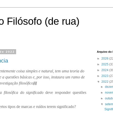
 Filósofo (de rua)
de 2022
Arquivo do 
►
2026
(2
ncia
►
2025
(3
►
2024
(3
ntemente coisa simples e natural, tem uma teoria do
►
2023
(2
a questões básicas e, por isso, instaura um ramo de
▼
2022
(2
nvestigação filosófico
[i]
►
deze
ia filosófica do significado
deve responder questões
►
nove
►
outu
▼
sete
ertos tipos de marcas e ruídos terem significado?
Signif