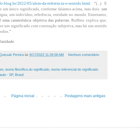
fo.blog.br/2022/05/alem-da-referencia-o-sentido.html
: “
(...) E
m um único significado, conforme falamos acima, mas dois:
um
igna, um indivíduo, referência, entidade no mundo. Entretanto,
 é uma caraterística objetiva das palavras
. Ruffino explica que,
er um significado com conotação subjetiva, mas há um sentido
todos
.”
ularidade.
Quissak Pereira
às
9/17/2022 11:26:00 AM
Nenhum comentário:
um
,
teoria filosófica do significado
,
teoria referencial do significado
lo - SP, Brasil
Página inicial
Postagens mais antigas