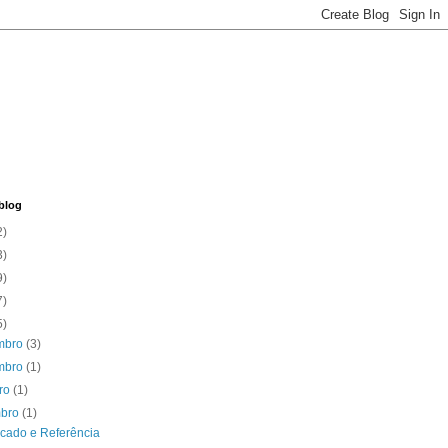
blog
2)
3)
9)
7)
5)
mbro
(3)
mbro
(1)
bro
(1)
mbro
(1)
icado e Referência