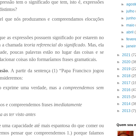
ressão tem o significado que tem, isto é, expressões
►
agos
distintos?
►
julho
►
junh
el que nós produzamos e compreendamos elocuções
►
maio
►
abril
ue as expressões possuem significado por estarem no
►
fever
sa a chamada
teoria referencial do significado
. Mas, ela
►
janei
ade, poucas palavras estão no lugar das coisas e se
►
2021
(7
lacionar coisas não formaríamos frases gramaticais.
►
2020
(3
►
2019
(2
nsão
. A partir da sentença (1) “Papa Francisco jogou
►
2018
(2
onsideremos:
►
2017
(1
o exprime uma verdade, mas a
compreendemos sem
►
2016
(4
►
2015
(5
►
2014
(3
mos e compreendemos frases
imediatamente
►
2013
(7)
a as ter visto antes
Quem sou 
de uma capacidade até mais espantosa do que comer ou
demos pensar que compreendemos 1.) porque falamos