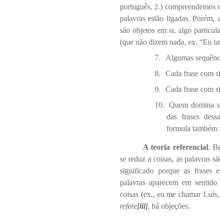
português, 2.) compreendemos 
palavras estão ligadas. Porém,
são objetos em si, algo particul
(que não dizem nada, ex. “Eu ta
7.
Algumas sequênci
8.
Cada frase com s
9.
Cada frase com si
10.
Quem domina um
das frases dess
formula também 
A teoria referencial
. B
se reduz a coisas, as palavras 
significado porque as frases
palavras aparecem em sentido c
coisas (ex., eu me chamar Luís,
refere
[iii]
, há objeções.