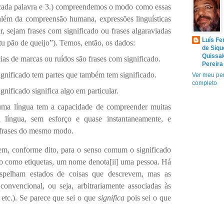
cada palavra e 3.) compreendemos o modo como essas
 além da compreensão humana, expressões linguísticas
ar, sejam frases com significado ou frases algaraviadas
Luís Fe
tu pão de queijo”). Temos, então, os dados:
de Siqu
Quissa
as de marcas ou ruídos são frases com significado.
Pereira
ignificado tem partes que também tem significado.
Ver meu per
completo
gnificado significa algo em particular.
a língua tem a capacidade de compreender muitas
a língua, sem esforço e quase instantaneamente, e
frases do mesmo modo.
em, conforme dito, para o senso comum o significado
são como etiquetas, um nome denota
[ii]
uma pessoa. Há
 espelham estados de coisas que descrevem, mas as
onvencional, ou seja, arbitrariamente associadas às
 etc.). Se parece que sei o que
significa
pois sei o que