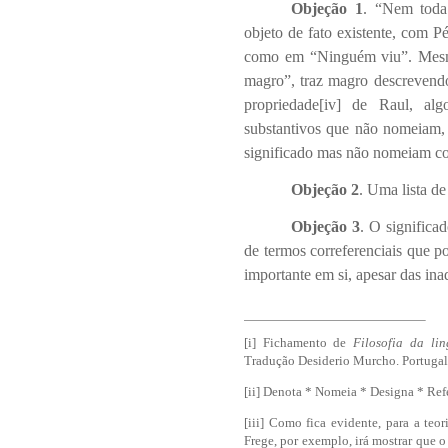
Objeção 1
. “Nem toda
objeto de fato existente, com P
como em “Ninguém viu”. Mesmo
magro”, traz magro descreven
propriedade
[iv]
de Raul, algo
substantivos que não nomeiam, 
significado mas não nomeiam c
Objeção 2
. Uma lista d
Objeção 3
. O significa
de termos correferenciais que p
importante em si, apesar das ina
[i]
Fichamento de
Filosofia da li
Tradução Desiderio Murcho. Portugal:
[ii]
Denota * Nomeia * Designa * Refe
[iii]
Como fica evidente, para a teoria
Frege, por exemplo, irá mostrar que o 