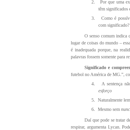
2.
Por que uma exp
têm significados 
3.
Como é possív
com significado?
O senso comum indica q
lugar de coisas do mundo – es
é inadequada porque, na realid
palavras fossem somente para re
Significado e compree
futebol no América de MG.”, c
4.
A sentença nã
esforço
5.
Naturalmente le
6.
Mesmo sem
nunc
Daí que pode se tratar 
respirar, argumenta Lycan. Po