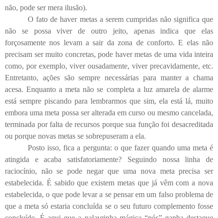
não, pode ser mera ilusão).
O fato de haver metas a serem cumpridas não significa que
não se possa viver de outro jeito, apenas indica que elas
forçosamente nos levam a sair da zona de conforto. E elas não
precisam ser muito concretas, pode haver metas de uma vida inteira
como, por exemplo, viver ousadamente, viver precavidamente, etc.
Entretanto, ações são sempre necessárias para manter a chama
acesa. Enquanto a meta não se completa a luz amarela de alarme
está sempre piscando para lembrarmos que sim, ela está lá, muito
embora uma meta possa ser alterada em curso ou mesmo cancelada,
terminada por falta de recursos porque sua função foi desacreditada
ou porque novas metas se sobrepuseram a ela.
Posto isso, fica a pergunta: o que fazer quando uma meta é
atingida e acaba satisfatoriamente? Seguindo nossa linha de
raciocínio, não se pode negar que uma nova meta precisa ser
estabelecida. É sabido que existem metas que já vêm com a nova
estabelecida, o que pode levar a se pensar em um falso problema de
que a meta só estaria concluída se o seu futuro complemento fosse
concluído. É aqui que a palavrinha mágica “pós” ganha destaque