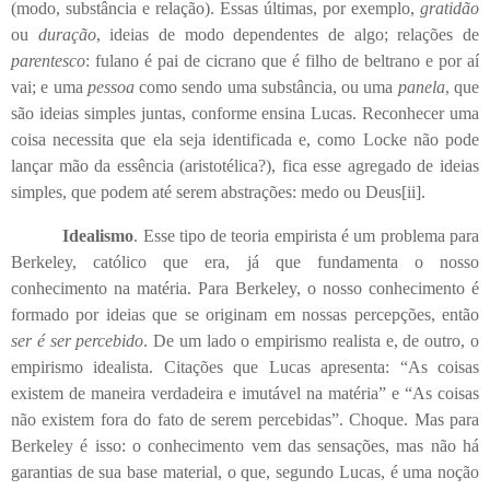
(modo, substância e relação). Essas últimas, por exemplo,
gratidão
ou
duração
, ideias de modo dependentes de algo; relações de
parentesco
: fulano é pai de cicrano que é filho de beltrano e por aí
vai; e uma
pessoa
como sendo uma substância, ou uma
panela
, que
são ideias simples juntas, conforme ensina Lucas. Reconhecer uma
coisa necessita que ela seja identificada e, como Locke não pode
lançar mão da essência (aristotélica?), fica esse agregado de ideias
simples, que podem até serem abstrações: medo ou Deus
[ii]
.
Idealismo
. Esse tipo de teoria empirista é um problema para
Berkeley, católico que era, já que fundamenta o nosso
conhecimento na matéria. Para Berkeley, o nosso conhecimento é
formado por ideias que se originam em nossas percepções, então
ser é ser percebido
. De um lado o empirismo realista e, de outro, o
empirismo idealista. Citações que Lucas apresenta: “As coisas
existem de maneira verdadeira e imutável na matéria” e “As coisas
não existem fora do fato de serem percebidas”. Choque. Mas para
Berkeley é isso: o conhecimento vem das sensações, mas não há
garantias de sua base material, o que, segundo Lucas, é uma noção