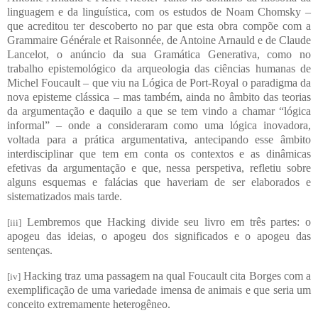
linguagem e da linguística, com os estudos de Noam Chomsky –
que acreditou ter descoberto no par que esta obra compõe com a
Grammaire Générale et Raisonnée, de Antoine Arnauld e de Claude
Lancelot, o anúncio da sua Gramática Generativa, como no
trabalho epistemológico da arqueologia das ciências humanas de
Michel Foucault – que viu na Lógica de Port-Royal o paradigma da
nova episteme clássica – mas também, ainda no âmbito das teorias
da argumentação e daquilo a que se tem vindo a chamar “lógica
informal” – onde a consideraram como uma lógica inovadora,
voltada para a prática argumentativa, antecipando esse âmbito
interdisciplinar que tem em conta os contextos e as dinâmicas
efetivas da argumentação e que, nessa perspetiva, refletiu sobre
alguns esquemas e falácias que haveriam de ser elaborados e
sistematizados mais tarde.
Lembremos que Hacking divide seu livro em três partes: o
[iii]
apogeu das ideias, o apogeu dos significados e o apogeu das
sentenças.
Hacking traz uma passagem na qual Foucault cita Borges com a
[iv]
exemplificação de uma variedade imensa de animais e que seria um
conceito extremamente heterogêneo.