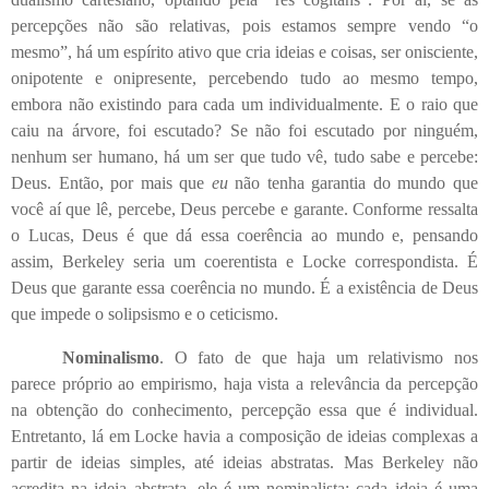
percepções não são relativas, pois estamos sempre vendo “o
mesmo”, há um espírito ativo que cria ideias e coisas, ser onisciente,
onipotente e onipresente, percebendo tudo ao mesmo tempo,
embora não existindo para cada um individualmente. E o raio que
caiu na árvore, foi escutado? Se não foi escutado por ninguém,
nenhum ser humano, há um ser que tudo vê, tudo sabe e percebe:
Deus. Então, por mais que
eu
não tenha garantia do mundo que
você aí que lê, percebe, Deus percebe e garante. Conforme ressalta
o Lucas, Deus é que dá essa coerência ao mundo e, pensando
assim, Berkeley seria um coerentista e Locke correspondista. É
Deus que garante essa coerência no mundo. É a existência de Deus
que impede o solipsismo e o ceticismo.
Nominalismo
. O fato de que haja um relativismo nos
parece próprio ao empirismo, haja vista a relevância da percepção
na obtenção do conhecimento, percepção essa que é individual.
Entretanto, lá em Locke havia a composição de ideias complexas a
partir de ideias simples, até ideias abstratas. Mas Berkeley não
acredita na ideia abstrata, ele é um nominalista: cada ideia é uma