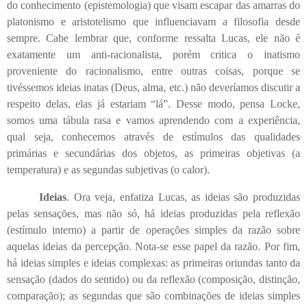
do conhecimento (epistemologia) que visam escapar das amarras do
platonismo e aristotelismo que influenciavam a filosofia desde
sempre. Cabe lembrar que, conforme ressalta Lucas, ele não é
exatamente um anti-racionalista, porém critica o inatismo
proveniente do racionalismo, entre outras coisas, porque se
tivéssemos ideias inatas (Deus, alma, etc.) não deveríamos discutir a
respeito delas, elas já estariam “lá”. Desse modo, pensa Locke,
somos uma tábula rasa e vamos aprendendo com a experiência,
qual seja, conhecemos através de estímulos das qualidades
primárias e secundárias dos objetos, as primeiras objetivas (a
temperatura) e as segundas subjetivas (o calor).
Ideias
. Ora veja, enfatiza Lucas, as ideias são produzidas
pelas sensações, mas não só, há ideias produzidas pela reflexão
(estímulo interno) a partir de operações simples da razão sobre
aquelas ideias da percepção. Nota-se esse papel da razão. Por fim,
há ideias simples e ideias complexas: as primeiras oriundas tanto da
sensação (dados do sentido) ou da reflexão (composição, distinção,
comparação); as segundas que são combinações de ideias simples