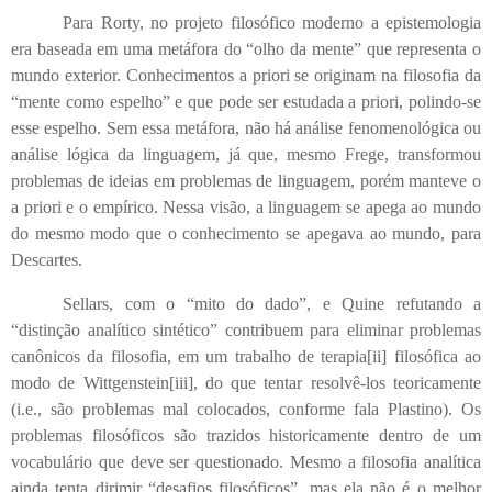
Para Rorty, no projeto filosófico moderno a epistemologia
era baseada em uma metáfora do “olho da mente” que representa o
mundo exterior. Conhecimentos a priori se originam na filosofia da
“mente como espelho” e que pode ser estudada a priori, polindo-se
esse espelho. Sem essa metáfora, não há análise fenomenológica ou
análise lógica da linguagem, já que, mesmo Frege, transformou
problemas de ideias em problemas de linguagem, porém manteve o
a priori e o empírico. Nessa visão, a linguagem se apega ao mundo
do mesmo modo que o conhecimento se apegava ao mundo, para
Descartes.
Sellars, com o “mito do dado”, e Quine refutando a
“distinção analítico sintético” contribuem para eliminar problemas
canônicos da filosofia, em um trabalho de terapia
[ii]
filosófica ao
modo de Wittgenstein
[iii]
, do que tentar resolvê-los teoricamente
(i.e., são problemas mal colocados, conforme fala Plastino). Os
problemas filosóficos são trazidos historicamente dentro de um
vocabulário que deve ser questionado. Mesmo a filosofia analítica
ainda tenta dirimir “desafios filosóficos”, mas ela não é o melhor