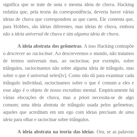
significa que se trate de uma e mesma ideia de chuva. Hacking
enfatiza que, pela teoria da correspondência, deveria haver várias
ideias de chuva que correspondem as que caem. Ele comenta que,
para Hobbes, são ideias diferentes, mas ideias de chuva, embora
não a
ideia universal
de chuva e sim
alguma ideia de chuva
.
A ideia abstrata dos geômetras
. A isso Hacking contrapõe
o
descrever
ao
raciocinar
. Ao descrevermos o mundo, não tratamos
de termos universais mas, ao raciocinar, por exemplo, sobre
triângulos, raciocinamos não sobre alguma ideia de triângulo, mas
sobre o que é universal neles
[iv]
. Como não dá para examinar cada
triângulo individual, raciocinamos sobre o que é comum a eles e
esse algo é o objeto de nosso escrutínio mental. Empiricamente há
várias elocuções de chuva, mas a priori necessita-se de algo
comum; uma ideia abstrata de triângulo usada pelos geômetras;
aqueles que acreditam em um ego com ideias precisam de
uma
ideia
para olhar e raciocinar sobre triângulos.
A ideia abstrata na teoria das ideias
. Ora, se as palavras