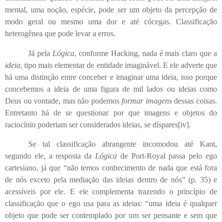
mental, uma noção, espécie, pode ser um objeto da percepção de
modo geral ou mesmo uma dor e até cócegas. Classificação
heterogênea que pode levar a erros.
Já pela
Lógica
, conforme Hacking, nada é mais claro que a
ideia
, tipo mais elementar de entidade imaginável. E ele adverte que
há uma distinção entre conceber e imaginar uma ideia, isso porque
concebemos a ideia de uma figura de mil lados ou ideias como
Deus ou vontade, mas não podemos
formar imagens
dessas coisas.
Entretanto há de se questionar por que imagens e objetos do
raciocínio poderiam ser considerados ideias, se díspares
[iv]
.
Se tal classificação abrangente incomodou até Kant,
segundo ele, a resposta da
Lógica
de Port-Royal passa pelo ego
cartesiano, já que “não temos conhecimento de nada que está fora
de nós exceto pela mediação das ideias dentro de nós” (p. 35) e
acessíveis por ele. E ele complementa trazendo o princípio de
classificação que o ego usa para as ideias: “uma ideia é qualquer
objeto que pode ser contemplado por um ser pensante e sem que