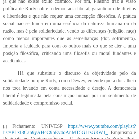
já que não existe exílio cósmico. Por fim, Plastino traz a visão
política de Rorty sobre a democracia liberal, garantidora de direitos
e liberdades e que não requer uma concepção filosófica. A prática
social não se funda em uma essência da natureza humana ou da
razão, mas é pela solidariedade, vendo as diferenças (religião, raça)
como menos importantes que as semelhanças (dor, sofrimento).
Importa a lealdade para com os outros mais do que se ater a uma
posição filosófica, criticando uma filosofia ou moral fundantes e
acadêmicas.
Há que substituir o discurso da objetividade pelo da
solidariedade porque Rorty, como Dewey, entende que a dor alheia
nos toca levando em conta necessidade e desejo. A democracia
liberal é legitimada pela construção human por um sentimento de
solidariedade e compromisso social.
Fichamento UNIVESP
https://www.youtube.com/playlist?
[i]
list=PLxI8Can9yAHcC9hEv4oAnMT5GI1zGRW1_
Empirismo e
Pragmatismo Contemporâneos -
O etnocentrismo de Rorty
. Prof.