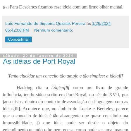
Para Descartes fixamos essa ideia com um firme olhar mental.
[iv]
Luís Fernando de Siqueira Quissak Pereira
às
1/26/2024
06:42:00 PM
Nenhum comentário:
Compartilhar
sábado, 20 de janeiro de 2024
As ideias de Port Royal
Tenta elucidar um conceito tão amplo e tão simples: a ideia
[i]
Hacking cita a
Lógica
[ii]
como um livro de grande
influência, tendo sido escrito em Port-Royal, no século XVII, por
jansenistas, dentro do contexto de associação da linguagem com as
ideias
[iii]
. Acontece que, no âmbito de Locke e Berkeley, parece
que o conceito de ideia é tão abrangente que quase constitui uma
impossibilidade, já que ideia pode ser desde o objeto do
entendimento quando o homem pensa, como pode ser uma imagem