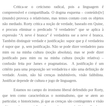
Critica-se o ceticismo radical, pois a linguagem é
compreensível e compartilhada. O dogma esquema – conteúdo
[iv]
(mundo) provoca o relativismo, mas temos contato com os objetos
não mediado. Rorty critica a noção de verdade, baseado em Quine,
e procura eliminar o predicado “é verdadeiro” que se aplica à
expressão “A neve é branca” é verdadeira sse a neve é branca.
Também distinguir verdade e justificação: supor que p é verdadeira
é supor que p, sem justificação. Não se pode dizer verdadeiro para
mim ou na minha cultura (noção absoluta), mas se pode dizer
justificado para mim ou na minha cultura (noção relativa) –
confusão feita por James e pragmatistas. A justificação é um
critério para uma proposição ser verdadeira e não uma definição de
verdade. Assim, não há crenças indubitáveis, visão falibilista.
Justificar depende de cultura e jogo de linguagem.
Estamos no campo do ironismo liberal defendido por Rorty,
que tem como características o nominalismo, que se atem ao
particular, o historicismo, já que as crenças são contingentes e visão