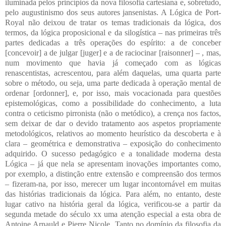
iluminada pelos princípios da nova filosofia cartesiana e, sobretudo,
pelo augustinismo dos seus autores jansenistas. A Lógica de Port-
Royal não deixou de tratar os temas tradicionais da lógica, dos
termos, da lógica proposicional e da silogística – nas primeiras três
partes dedicadas a três operações do espírito: a de conceber
[concevoir] a de julgar [juger] e a de raciocinar [raisonner] – , mas,
num movimento que havia já começado com as lógicas
renascentistas, acrescentou, para além daquelas, uma quarta parte
sobre o método, ou seja, uma parte dedicada à operação mental de
ordenar [ordonner], e, por isso, mais vocacionada para questões
epistemológicas, como a possibilidade do conhecimento, a luta
contra o ceticismo pirronista (não o metódico), a crença nos factos,
sem deixar de dar o devido tratamento aos aspetos propriamente
metodológicos, relativos ao momento heurístico da descoberta e à
clara – geométrica e demonstrativa – exposição do conhecimento
adquirido. O sucesso pedagógico e a tonalidade moderna desta
Lógica – já que nela se apresentam inovações importantes como,
por exemplo, a distinção entre extensão e compreensão dos termos
– fizeram-na, por isso, merecer um lugar incontornável em muitas
das histórias tradicionais da lógica. Para além, no entanto, deste
lugar cativo na história geral da lógica, verificou-se a partir da
segunda metade do século xx uma atenção especial a esta obra de
Antoine Arnauld e Pierre Nicole. Tanto no domínio da filosofia da