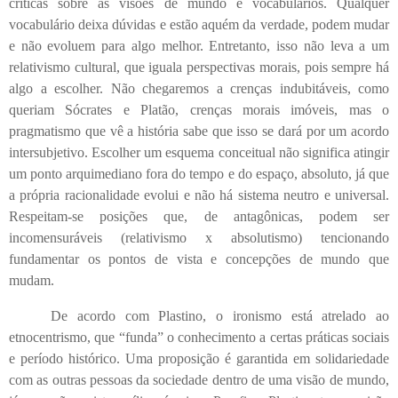
críticas sobre as visões de mundo e vocabulários. Qualquer
vocabulário deixa dúvidas e estão aquém da verdade, podem mudar
e não evoluem para algo melhor. Entretanto, isso não leva a um
relativismo cultural, que iguala perspectivas morais, pois sempre há
algo a escolher. Não chegaremos a crenças indubitáveis, como
queriam Sócrates e Platão, crenças morais imóveis, mas o
pragmatismo que vê a história sabe que isso se dará por um acordo
intersubjetivo. Escolher um esquema conceitual não significa atingir
um ponto arquimediano fora do tempo e do espaço, absoluto, já que
a própria racionalidade evolui e não há sistema neutro e universal.
Respeitam-se posições que, de antagônicas, podem ser
incomensuráveis (relativismo x absolutismo) tencionando
fundamentar os pontos de vista e concepções de mundo que
mudam.
De acordo com Plastino, o ironismo está atrelado ao
etnocentrismo, que “funda” o conhecimento a certas práticas sociais
e período histórico. Uma proposição é garantida em solidariedade
com as outras pessoas da sociedade dentro de uma visão de mundo,