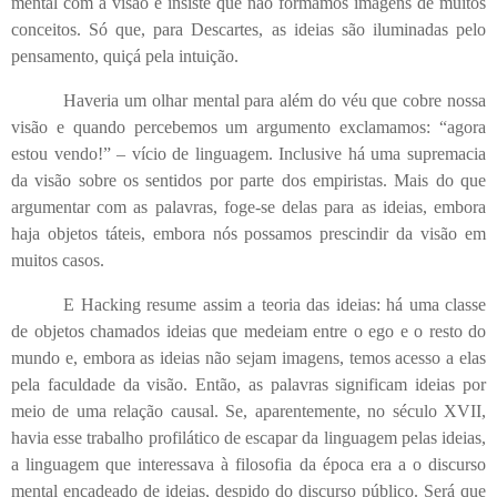
mental com a visão e insiste que não formamos imagens de muitos
conceitos. Só que, para Descartes, as ideias são iluminadas pelo
pensamento, quiçá pela intuição.
Haveria um olhar mental para além do véu que cobre nossa
visão e quando percebemos um argumento exclamamos: “agora
estou vendo!” – vício de linguagem. Inclusive há uma supremacia
da visão sobre os sentidos por parte dos empiristas. Mais do que
argumentar com as palavras, foge-se delas para as ideias, embora
haja objetos táteis, embora nós possamos prescindir da visão em
muitos casos.
E Hacking resume assim a teoria das ideias: há uma classe
de objetos chamados ideias que medeiam entre o ego e o resto do
mundo e, embora as ideias não sejam imagens, temos acesso a elas
pela faculdade da visão. Então, as palavras significam ideias por
meio de uma relação causal. Se, aparentemente, no século XVII,
havia esse trabalho profilático de escapar da linguagem pelas ideias,
a linguagem que interessava à filosofia da época era a o discurso
mental encadeado de ideias, despido do discurso público. Será que