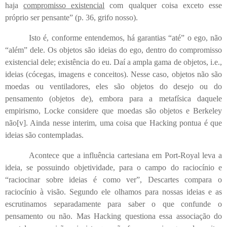
haja
compromisso existencial
com qualquer coisa exceto esse
próprio ser pensante” (p. 36, grifo nosso).
Isto é, conforme entendemos, há garantias “até” o ego, não
“além” dele. Os objetos são ideias do ego, dentro do compromisso
existencial dele; existência do eu. Daí a ampla gama de objetos, i.e.,
ideias (cócegas, imagens e conceitos). Nesse caso, objetos não são
moedas ou ventiladores, eles são objetos do desejo ou do
pensamento (objetos de), embora para a metafísica daquele
empirismo, Locke considere que moedas são objetos e Berkeley
não
[v]
. Ainda nesse interim, uma coisa que Hacking pontua é que
ideias são contempladas.
Acontece que a influência cartesiana em Port-Royal leva a
ideia, se possuindo objetividade, para o campo do raciocínio e
“raciocinar sobre ideias é como ver”, Descartes compara o
raciocínio à visão. Segundo ele olhamos para nossas ideias e as
escrutinamos separadamente para saber o que confunde o
pensamento ou não. Mas Hacking questiona essa associação do