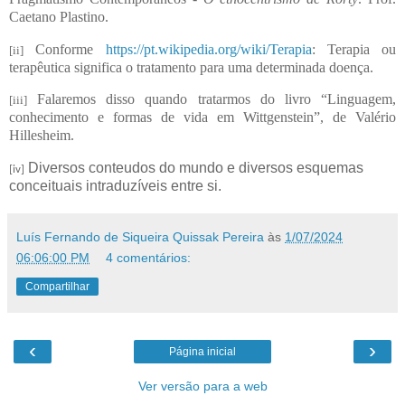
Caetano Plastino.
Conforme
https://pt.wikipedia.org/wiki/Terapia
: Terapia ou
[ii]
terapêutica significa o tratamento para uma determinada doença.
Falaremos disso quando tratarmos do livro “Linguagem,
[iii]
conhecimento e formas de vida em Wittgenstein”, de Valério
Hillesheim.
Diversos conteudos do mundo e diversos esquemas
[iv]
conceituais intraduzíveis entre si.
Luís Fernando de Siqueira Quissak Pereira
às
1/07/2024
06:06:00 PM
4 comentários:
Compartilhar
‹
›
Página inicial
Ver versão para a web