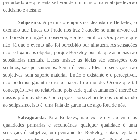
perturbadora e que tenta se livrar de um mundo material que leva ao
ceticismo e ateísmo.
Solipsismo
. A partir do empirismo idealista de Berkeley, o
exemplo que Lucas do Prado nos traz é aquele: se uma árvore cai
na floresta e ninguém observou, ela fez barulho? Ora, parece que
não, já que o evento não foi percebido por ninguém. As sensações
não se ligam aos objetos, porque Berkeley postula que as ideias são
substâncias mentais. Lucas insiste: as ideias são sensações dos
sentidos, são pensamentos. Sentir é pensar. Ideias e sensações são
subjetivas, sem suporte material. Então o existente é o perceptível,
não podemos garantir o resto material do mundo. Ocorre que tal
concepção leva ao relativismo pois cada qual estaríamos à mercê de
nossas próprias ideias / percepções possivelmente nos conduzindo
ao solipsismo, isto é, uma falta de garantia de algo fora de nós.
Salvaguarda
. Para Berkeley, não existe divisão entre as
qualidades primárias e secundárias, qualquer qualidade é uma
sensação, é subjetiva, um pensamento. Berkeley, então, rejeita o
dualismo cartesiano, optando pela “res cogitans”. Por aí, se as