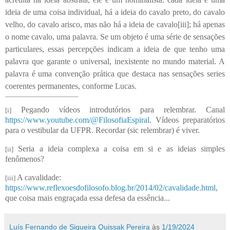
ideia de uma coisa individual, há a ideia do cavalo preto, do cavalo
velho, do cavalo arisco, mas não há a ideia de cavalo[iii]; há apenas
o nome cavalo, uma palavra. Se um objeto é uma série de sensações
particulares, essas percepções indicam a ideia de que tenho uma
palavra que garante o universal, inexistente no mundo material. A
palavra é uma convenção prática que destaca nas sensações series
coerentes permanentes, conforme Lucas.
Pegando vídeos introdutórios para relembrar. Canal
[i]
https://www.youtube.com/@FilosofiaEspiral
. Vídeos preparatórios
para o vestibular da UFPR. Recordar (sic relembrar) é viver.
Seria a ideia complexa a coisa em si e as ideias simples
[ii]
fenômenos?
A cavalidade:
[iii]
https://www.reflexoesdofilosofo.blog.br/2014/02/cavalidade.html
,
que coisa mais engraçada essa defesa da essência...
Luís Fernando de Siqueira Quissak Pereira
às
1/19/2024