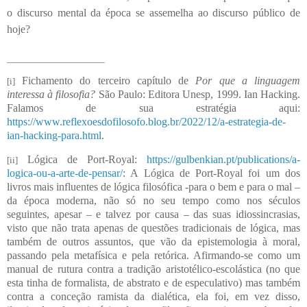
o discurso mental da época se assemelha ao discurso público de
hoje?
Fichamento do terceiro capítulo de
Por que a linguagem
[i]
interessa à filosofia?
São Paulo: Editora Unesp, 1999. Ian Hacking.
Falamos de sua estratégia aqui:
https://www.reflexoesdofilosofo.blog.br/2022/12/a-estrategia-de-
ian-hacking-para.html
.
Lógica de Port-Royal:
https://gulbenkian.pt/publications/a-
[ii]
logica-ou-a-arte-de-pensar/
: A Lógica de Port-Royal foi um dos
livros mais influentes de lógica filosófica -para o bem e para o mal –
da época moderna, não só no seu tempo como nos séculos
seguintes, apesar – e talvez por causa – das suas idiossincrasias,
visto que não trata apenas de questões tradicionais de lógica, mas
também de outros assuntos, que vão da epistemologia à moral,
passando pela metafísica e pela retórica. Afirmando-se como um
manual de rutura contra a tradição aristotélico-escolástica (no que
esta tinha de formalista, de abstrato e de especulativo) mas também
contra a conceção ramista da dialética, ela foi, em vez disso,