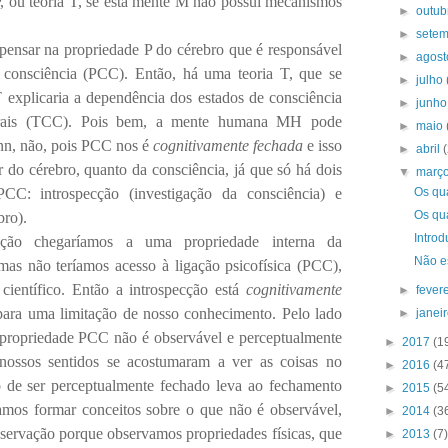
, ou teoria T, se esta mente M não possui mecanismos
►
outu
►
sete
 pensar na propriedade P do cérebro que é responsável
►
agos
 consciência (PCC). Então, há uma teoria T, que se
►
julho
T explicaria a dependência dos estados de consciência
►
junh
ebrais (TCC). Pois bem, a mente humana MH pode
►
maio
, não, pois PCC nos é
cognitivamente fechada
e isso
►
abril
ir do cérebro, quanto da consciência, já que só há dois
▼
març
C: introspecção (investigação da consciência) e
Os qu
Os qu
bro).
Intro
eção chegaríamos a uma propriedade interna da
Não e
mas não teríamos acesso à ligação psicofísica (PCC),
científico. Então a introspecção está
cognitivamente
►
fever
ra uma limitação de nosso conhecimento. Pelo lado
►
janei
 propriedade PCC não é observável e perceptualmente
►
2017
(1
nossos sentidos se acostumaram a ver as coisas no
►
2016
(4
de ser perceptualmente fechado leva ao fechamento
►
2015
(5
amos formar conceitos sobre o que não é observável,
►
2014
(3
ervação porque observamos propriedades físicas, que
►
2013
(7)