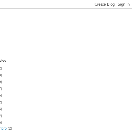
blog
2)
3)
9)
7)
5)
2)
6)
2)
5)
mbro
(2)