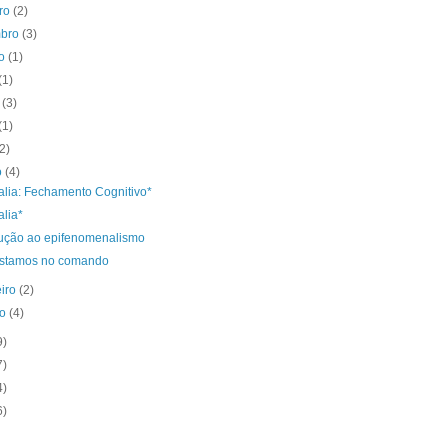
bro
(2)
mbro
(3)
to
(1)
(1)
o
(3)
(1)
(2)
o
(4)
alia: Fechamento Cognitivo*
alia*
dução ao epifenomenalismo
stamos no comando
eiro
(2)
ro
(4)
9)
7)
4)
6)