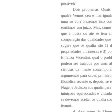
possível?
Dois problemas
. Quais 
quale? Vemos céu e mar igual
uma só cor? Fazemos isso com
emitimos um juízo. Mas, como 
que a nossa ou até se tem al
comparação das qualidades que 
sugere que os qualia são 1) d
propriedades intrínsecas e 3) p
Enfatiza Vicentini, qual o prob
podem ser tratados por uma ab
ciências da mente contemporân
argumentos para saber, primeiro,
filosófica recente e, depois, se
Nagel e Jackson aos qualia para 
intuições equivocadas e viciada
se devemos aceitar os qualia co
termos.
A abordagem de Thom