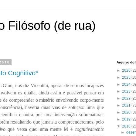
 Filósofo (de rua)
2018
Arquivo do 
►
2026
(2
to Cognitivo*
►
2025
(3
►
2024
(3
Ginn, nos diz Vicentini, apesar de sermos incapazes
►
2023
(2
nvolvem os qualia, ainda assim é possível pensar em
►
2022
(2
de de compreender o mistério envolvendo corpo-mente
►
2021
(7
consciência), haveria duas vias de solução: uma que
►
2020
(3
científica e outra por uma intervenção sobrenatural.
►
2019
(2
porém ressaltando que jamais a compreenderemos, pelo
▼
2018
(2
ivo
que versa que: uma mente M é
cognitivamente
►
deze