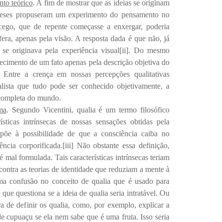
nto teórico
. A fim de mostrar que as ideias se originam
ngleses propuseram um experimento do pensamento no
cego, que de repente começasse a enxergar, poderia
ra, apenas pela visão. A resposta dada é que não, já
 se origin
ava pela experiência visual
[ii]
. Do mesmo
ecimento de um fato apenas pela descrição objetiva do
Entre a crença em nossas percepções qualitativas
calista que tudo pode ser conhecido objetivam
ente, a
 completa do mundo.
ma
. Segundo Vicentini, qualia é um termo filosófico
ísticas intrínsecas de nossas sensações obtidas pela
opõe à possibilidade de que a consciência caiba no
ncia corporificada.
[iii]
Não obstante essa definição,
 é mal formulad
a.
Tais características intrínsecas teriam
contra as teorias de identidade que reduziam a mente à
ma confusão no conceito de qualia qu
e é usado para
o que questiona se a ideia de qualia seria intratável. Ou
a de definir os qualia, como, por exemplo, explicar a
e cupuaçu se ela nem sabe que é uma fruta. Isso seria