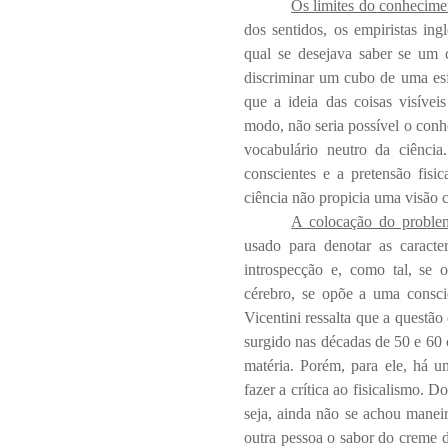
Os limites do conhecime
dos sentidos, os empiristas i
qual se desejava saber se um 
discriminar um cubo de uma esfe
que a ideia das coisas visíveis
modo, não seria possível
o conh
vocabulário neutro da ciência.
conscientes e a pretensão fisi
ciência não propicia uma visão
A colocação do proble
usado para denotar as caracter
introspecção e, como tal, se 
cérebro, se opõe a uma consciê
Vicentini ressalta que a questão
surgido nas décadas de 50 e 60 
matéria
. Porém, para ele, há u
fazer a crítica ao fisicalismo. D
seja, ainda não se achou maneir
outra pessoa o sabor do creme d