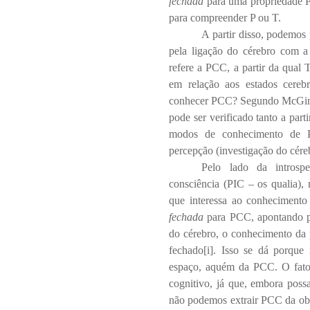
fechada
para uma propriedade P
para compreender P ou T.
A partir disso, podemos
pela ligação do cérebro com a
refere a PCC, a partir da qual 
em relação aos estados cer
conhecer PCC? Segundo McGinn
pode ser verificado tanto a part
modos de conhecimento de PC
percepção (investigação do cére
Pelo lado da introsp
consciência (PIC – os qualia), 
que interessa ao conhecimento 
fechada
para PCC, apontando pa
do cérebro, o conhecimento da
fechado
[i]
. Isso se dá porque 
espaço, aquém da PCC. O fato 
cognitivo, já que, embora poss
não podemos extrair PCC da obs