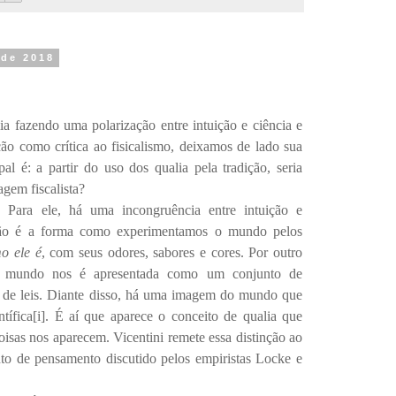
 de 2018
lia fazendo uma polarização entre intuição e ciência e
ão como crítica ao fisicalismo, deixamos de lado sua
al é: a partir do uso dos qualia pela tradição, seria
agem fiscalista?
. Para ele, há uma incongruência entre intuição e
ição é a forma como experimentamos o mundo pelos
o ele é
, com seus odores, sabores e cores. Por outro
do mundo nos é apresentada como um conjunto de
s de leis. Diante disso, há uma imagem do mundo que
tífica
[i]
. É aí que aparece o conceito de qualia que
oisas nos aparecem. Vicentini remete essa distinção ao
o de pensamento discutido pelos empiristas Locke e