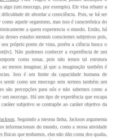
 algo (um morcego, por exemplo). Ele visa rebater a
 dificuldade de abordar a consciência. Pois, se há ser
er como aquele organismo, mas isso é característica do
ntrinsicamente a quem experiencia o mundo. Então, há
ia desses estados mentais conscientes subjetivos pois,
 seu próprio ponto de vista, porém a ciência busca o
mum
[iv]
. Não podemos conhecer a experiência de um
mporte como sonar, pois não temos tal estrutura
 ao menos imaginar, já que a imaginação também é
ncias. Isso é um limite da capacidade humana de
os sentir como um morcego sem sermos também um
es são percepções para nós e não sabemos como a
por um morcego. Há um tipo de experiência que escapa
 caráter subjetivo se contrapõe ao caráter objetivo da
Jackson
. Seguindo a mesma linha, Jackson argumenta
tos informacionais do mundo, como a nossa atividade
s físicas que tenhamos, elas não dão conta dos qualia,