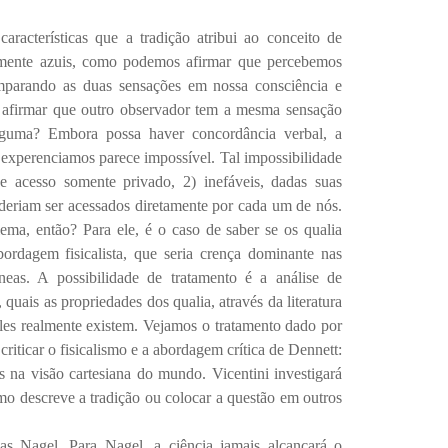
características que a tradição atribui ao conceito de
mente azuis, como podemos afirmar que percebemos
parando as duas sensações em nossa consciência e
afirmar que outro observador tem a mesma sensação
guma? Embora possa haver concordância verbal, a
experenciamos parece impossível. Tal impossibilidade
e acesso somente privado, 2) inefáveis, dadas suas
oderiam ser acessados diretamente por cada um de nós.
lema, então? Para ele, é o caso de saber se os qualia
ordagem fisicalista, que seria crença dominante nas
eas. A possibilidade de tratamento é a análise de
 quais as propriedades dos qualia, através da literatura
 eles realmente existem. Vejamos o tratamento dado por
criticar o fisicalismo e a abordagem crítica de Dennett:
s na visão cartesiana do mundo. Vicentini investigará
mo descreve a tradição ou colocar a questão em outros
as Nagel
. Para Nagel, a ciência jamais alcançará o