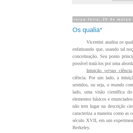
terça-feira, 20 de março
Os qualia*
Vicentini analisa os qua
enfatizando que, usando tal noç
conceituação. Seu ponto princip
possível tratá-los por uma abord
Intuição
versus
ciência
ciência. Por um lado, a intu
sentidos, ou seja,
o mundo com
lado, uma visão científica 
elementos básicos e enunciado
não tem lugar na descrição cien
caracteriza a maneira como as c
século XVII, em um experiment
Berkeley.