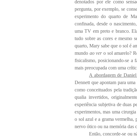
denotados por ele como sensaç
pergunta, por exemplo, se cons
experimento do quarto de Ma
confinada, desde o nascimento
uma TV em preto e branco. Ela 
tudo sobre as cores e mesmo se
quarto, Mary sabe que o sol é a
mundo
ao ver
o sol amarelo? R
fisicalismo, posicionando-se a f
mais preocupada com uma crítica
A abordagem de Daniel
Dennett que apontam para uma a
como conceituados pela tradiç
qualia invertidos, originalme
experiência subjetiva de duas p
experimentos, mas uma cirurgia 
o sol azul e a grama vermelha,
nervo ótico ou na memória das c
Então, concorde-se ou n