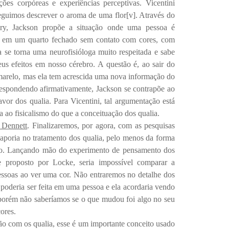
ões corpóreas e experiências perceptivas. Vicentini
eguimos descrever o aroma de uma flor
[v]
. Através do
ry, Jackson propõe a situação onde uma pessoa é
, em um quarto fechado sem contato com cores, com
se torna uma neurofisióloga muito respeitada e sabe
us efeitos em nosso cérebro. A questão é, ao sair do
marelo, mas ela tem acrescida uma nova informação do
espondendo afirmativamente, Jackson se contrapõe ao
avor dos qualia. Para Vicentini, tal argumentação está
 ao fisicalismo do que a conceituação dos qualia.
 Dennett
. Finalizaremos, por agora, com as pesquisas
poria no tratamento dos qualia, pelo menos da forma
ão. Lançando mão do experimento de pensamento dos
nte proposto por Locke, seria impossível comparar a
essoas ao ver uma cor. Não entraremos no detalhe dos
poderia ser feita em uma pessoa e ela acordaria vendo
 porém não saberíamos se o que mudou foi algo no seu
ores.
ão com os qualia, esse é um importante conceito usado