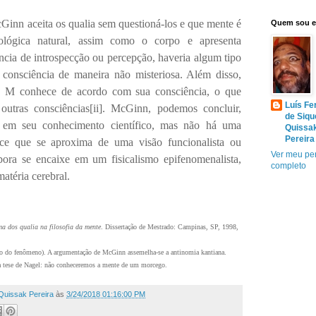
Ginn aceita os qualia sem questioná-los e que mente é
Quem sou 
lógica natural, assim como o corpo e apresenta
cia de introspecção ou percepção, haveria algum tipo
 consciência de maneira não misteriosa. Além disso,
 M conhece de acordo com sua consciência, o que
Luís Fe
utras consciências
[ii]
. McGinn, podemos concluir,
de Siqu
em seu conhecimento científico, mas não há uma
Quissa
Pereira
rece que se aproxima de uma visão funcionalista ou
Ver meu per
ra se encaixe em um fisicalismo epifenomenalista,
completo
atéria cerebral.
a dos qualia na filosofia da mente
. Dissertação de Mestrado: Campinas, SP, 1998,
 do fenômeno). A argumentação de McGinn assemelha-se a antinomia kantiana.
a tese de Nagel: não conheceremos a mente de um morcego.
Quissak Pereira
às
3/24/2018 01:16:00 PM