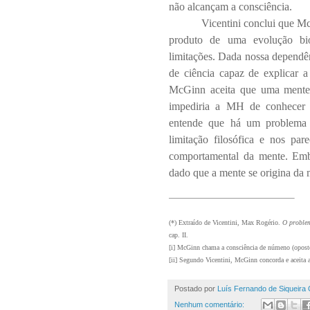
não alcançam a consciência.
Vicentini conclui que Mc
produto de uma evolução bio
limitações. Dada nossa dependên
de ciência capaz de explicar a
McGinn aceita que uma mente
impediria a MH de conhecer o
entende que há um problema 
limitação filosófica e nos pa
comportamental da mente. Embo
dado que a mente se origina da m
(*)
Extraído de Vicentini, Max Rogério.
O problem
cap. II.
[i]
McGinn chama a consciência de númeno (oposto
[ii]
Segundo Vicentini, McGinn concorda e aceita 
Postado por
Luís Fernando de Siqueira 
Nenhum comentário: