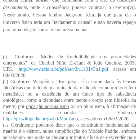
descendente
, onde a consciência poderia controlar o cérebro
[vi]
.
Nesse ponto, Pessoa lembra Jaegwon Kim, já que para ele o
universo físico teria um “fechamento causal” e não haveria espaço
para uma relação causal de natureza mental.
Conforme "Modos de irredutibilidade das propriedades
[i]
emergentes", de Charbel Niño El-Hani & João Queiroz, 2005.
URL:
http://www.scielo.br/pdf/ss/v3n1/a01v3n1.pdf
, acesso em
08/03/2020.
Conforme Wikipédia: “Em geral, é o nome dado às teorias
[ii]
filosóficas que defendem a
unidade da realidade como um todo
(em
metafísica) ou a existência de um único tipo de substância
ontológica, como a identidade entre mente e corpo (em filosofia da
mente) por
oposição ao dualismo
ou ao pluralismo, à afirmação de
realidades separadas.”. Endereço
https://pt.wikipedia.org/wiki/Monismo
, acessado em 08/03/2020.
Geralmente podemos dizer que o constituinte fundamental da
[iii]
matéria é o elétron, numa simplificação do Modelo Padrão, embora
se sabendo que pode se chegar a infinitos níveis de descendência e