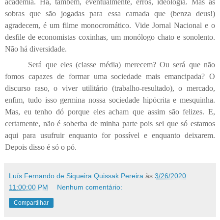
academia. Há, também, eventualmente, erros, ideologia. Mas as
sobras que são jogadas para essa camada que (benza deus!)
agradecem, é um filme monocromático. Vide Jornal Nacional e o
desfile de economistas coxinhas, um monólogo chato e sonolento.
Não há diversidade.
Será que eles (classe média) merecem? Ou será que não
fomos capazes de formar uma sociedade mais emancipada? O
discurso raso, o viver utilitário (trabalho-resultado), o mercado,
enfim, tudo isso germina nossa sociedade hipócrita e mesquinha.
Mas, eu tenho dó porque eles acham que assim são felizes. E,
certamente, não é soberba de minha parte pois sei que só estamos
aqui para usufruir enquanto for possível e enquanto deixarem.
Depois disso é só o pó.
Luís Fernando de Siqueira Quissak Pereira
às
3/26/2020
11:00:00 PM
Nenhum comentário:
Compartilhar