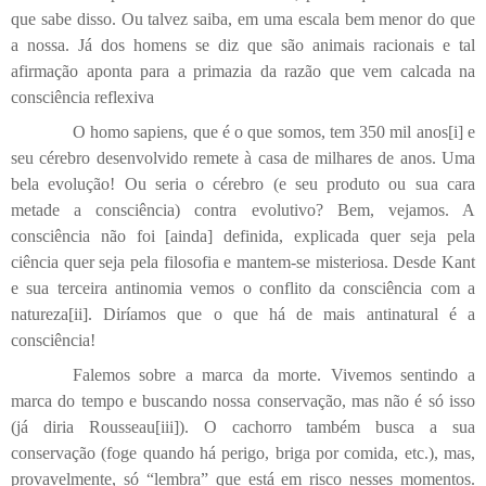
que sabe disso. Ou talvez saiba, em uma escala bem menor do que
a nossa. Já dos homens se diz que são animais racionais e tal
afirmação aponta para a primazia da razão que vem calcada na
consciência reflexiva
O homo sapiens, que é o que somos, tem 350 mil anos
[i]
e
seu cérebro desenvolvido remete à casa de milhares de anos. Uma
bela evolução! Ou seria o cérebro (e seu produto ou sua cara
metade a consciência) contra evolutivo? Bem, vejamos. A
consciência não foi [ainda] definida, explicada quer seja pela
ciência quer seja pela filosofia e mantem-se misteriosa. Desde Kant
e sua terceira antinomia vemos o conflito da consciência com a
natureza
[ii]
. Diríamos que o que há de mais antinatural é a
consciência!
Falemos sobre a marca da morte. Vivemos sentindo a
marca do tempo e buscando nossa conservação, mas não é só isso
(já diria Rousseau
[iii]
). O cachorro também busca a sua
conservação (foge quando há perigo, briga por comida, etc.), mas,
provavelmente, só “lembra” que está em risco nesses momentos.