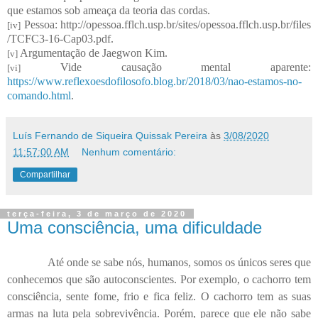
que estamos sob ameaça da teoria das cordas.
Pessoa: http://opessoa.fflch.usp.br/sites/opessoa.fflch.usp.br/files
[iv]
/TCFC3-16-Cap03.pdf.
Argumentação de Jaegwon Kim.
[v]
Vide causação mental aparente:
[vi]
https://www.reflexoesdofilosofo.blog.br/2018/03/nao-estamos-no-
comando.html
.
Luís Fernando de Siqueira Quissak Pereira
às
3/08/2020
11:57:00 AM
Nenhum comentário:
Compartilhar
terça-feira, 3 de março de 2020
Uma consciência, uma dificuldade
Até onde se sabe nós, humanos, somos os únicos seres que
conhecemos que são autoconscientes. Por exemplo, o cachorro tem
consciência, sente fome, frio e fica feliz. O cachorro tem as suas
armas na luta pela sobrevivência. Porém, parece que ele não sabe