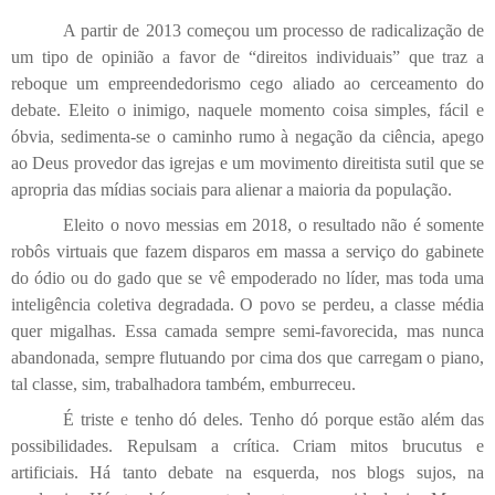
A partir de 2013 começou um processo de radicalização de
um tipo de opinião a favor de “direitos individuais” que traz a
reboque um empreendedorismo cego aliado ao cerceamento do
debate. Eleito o inimigo, naquele momento coisa simples, fácil e
óbvia, sedimenta-se o caminho rumo à negação da ciência, apego
ao Deus provedor das igrejas e um movimento direitista sutil que se
apropria das mídias sociais para alienar a maioria da população.
Eleito o novo messias em 2018, o resultado não é somente
robôs virtuais que fazem disparos em massa a serviço do gabinete
do ódio ou do gado que se vê empoderado no líder, mas toda uma
inteligência coletiva degradada. O povo se perdeu, a classe média
quer migalhas. Essa camada sempre semi-favorecida, mas nunca
abandonada, sempre flutuando por cima dos que carregam o piano,
tal classe, sim, trabalhadora também, emburreceu.
É triste e tenho dó deles. Tenho dó porque estão além das
possibilidades. Repulsam a crítica. Criam mitos brucutus e
artificiais. Há tanto debate na esquerda, nos blogs sujos, na