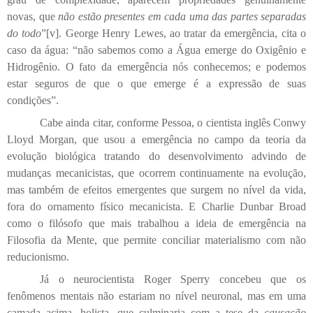
novas, que
não estão presentes em cada uma das partes separadas
do todo
”
[v]
. George Henry Lewes, ao tratar da emergência, cita o
caso da água: “não sabemos como a Água emerge do Oxigênio e
Hidrogênio. O fato da emergência nós conhecemos; e podemos
estar seguros de que o que emerge é a expressão de suas
condições”.
Cabe ainda citar, conforme Pessoa, o cientista inglês Conwy
Lloyd Morgan, que usou a emergência no campo da teoria da
evolução biológica tratando do desenvolvimento advindo de
mudanças mecanicistas, que ocorrem continuamente na evolução,
mas também de efeitos emergentes que surgem no nível da vida,
fora do ornamento físico mecanicista. E Charlie Dunbar Broad
como o filósofo que mais trabalhou a ideia de emergência na
Filosofia da Mente, que permite conciliar materialismo com não
reducionismo.
Já o neurocientista Roger Sperry concebeu que os
fenômenos mentais não estariam no nível neuronal, mas em uma
camada acima, holista, que culminaria com a tese da
causação