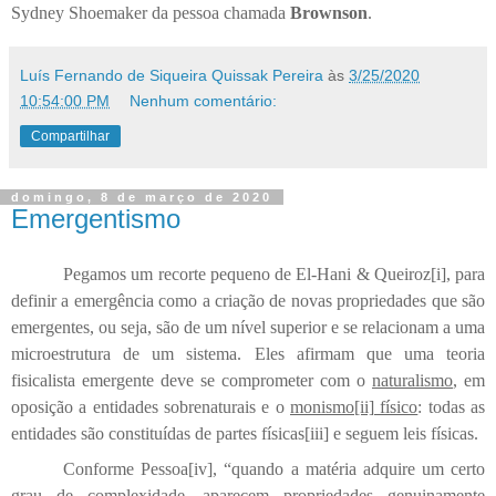
Sydney Shoemaker da pessoa chamada
Brownson
.
Luís Fernando de Siqueira Quissak Pereira
às
3/25/2020
10:54:00 PM
Nenhum comentário:
Compartilhar
domingo, 8 de março de 2020
Emergentismo
Pegamos um recorte pequeno de El-Hani & Queiroz[i], para
definir a emergência como a criação de novas propriedades que são
emergentes, ou seja, são de um nível superior e se relacionam a uma
microestrutura de um sistema. Eles afirmam que uma teoria
fisicalista emergente deve se comprometer com o
naturalismo
, em
oposição a entidades sobrenaturais e o
monismo
[ii]
físico
: todas as
entidades são constituídas de partes físicas[iii] e seguem leis físicas.
Conforme Pessoa[iv], “quando a matéria adquire um certo
grau de complexidade, aparecem propriedades genuinamente