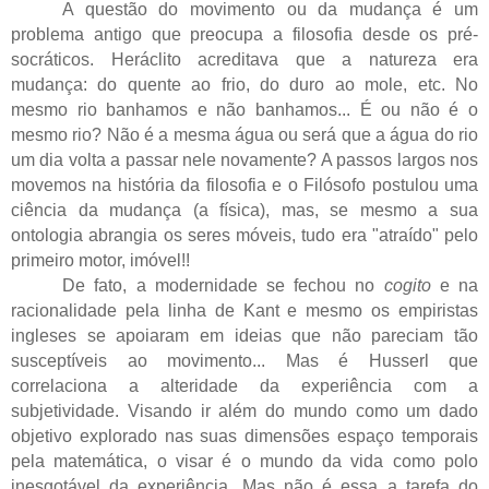
A questão do movimento ou da mudança é um
problema antigo que preocupa a filosofia desde os pré-
socráticos. Heráclito acreditava que a natureza era
mudança: do quente ao frio, do duro ao mole, etc. No
mesmo rio banhamos e não banhamos... É ou não é o
mesmo rio? Não é a mesma água ou será que a água do rio
um dia volta a passar nele novamente? A passos largos nos
movemos na história da filosofia e o Filósofo postulou uma
ciência da mudança (a física), mas, se mesmo a sua
ontologia abrangia os seres móveis, tudo era "atraído" pelo
primeiro motor, imóvel!!
De fato, a modernidade se fechou no
cogito
e na
racionalidade pela linha de Kant e mesmo os empiristas
ingleses se apoiaram em ideias que não pareciam tão
susceptíveis ao movimento... Mas é Husserl que
correlaciona a alteridade da experiência com a
subjetividade. Visando ir além do mundo como um dado
objetivo explorado nas suas dimensões espaço temporais
pela matemática, o visar é o mundo da vida como polo
inesgotável da experiência. Mas não é essa a tarefa do