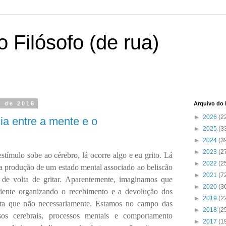
 Filósofo (de rua)
o de 2016
Arquivo do 
►
2026
(2
a entre a mente e o
►
2025
(3
►
2024
(3
►
2023
(2
stímulo sobe ao cérebro, lá ocorre algo e eu grito. Lá
►
2022
(2
 a produção de um estado mental associado ao beliscão
►
2021
(7
e volta de gritar. Aparentemente, imaginamos que
►
2020
(3
iente organizando o recebimento e a devolução dos
►
2019
(2
nta que não necessariamente. Estamos no campo das
►
2018
(2
ssos cerebrais, processos mentais e comportamento
►
2017
(1