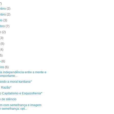
7)
mbro
(2)
mbro
(2)
bro
(3)
mbro
(7)
to
(2)
(3)
o
(5)
(4)
(5)
o
(6)
eiro
(6)
ia independência entre a mente e
omportame...
ando a moral kantiana*
 Razão*
o Capitalismo e Esquizofrenia*
 de silêncio
m com semelhança e imagem
 semelhança: opt...