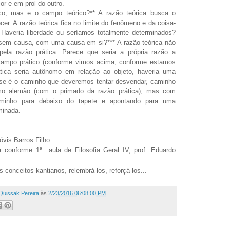
ior e em prol do outro.
o, mas e o campo teórico?** A razão teórica busca o
er. A razão teórica fica no limite do fenômeno e da coisa-
Haveria liberdade ou seríamos totalmente determinados?
sem causa, com uma causa em si?*** A razão teórica não
pela razão prática. Parece que seria a própria razão a
campo prático (conforme vimos acima, conforme estamos
ática seria autônomo em relação ao objeto, haveria uma
se é o caminho que deveremos tentar desvendar, caminho
smo alemão (com o primado da razão prática), mas com
minho para debaixo do tapete e apontando para uma
minada.
óvis Barros Filho.
a conforme 1ª aula de Filosofia Geral IV, prof. Eduardo
s conceitos kantianos, relembrá-los, reforçá-los...
Quissak Pereira
às
2/23/2016 06:08:00 PM