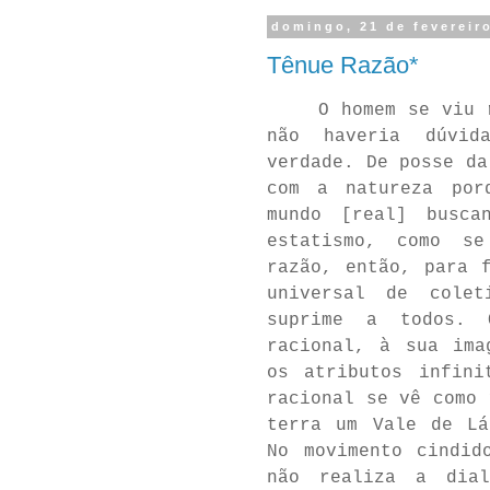
domingo, 21 de fevereir
Tênue Razão*
O homem se viu 
não haveria dúvid
verdade. De posse da
com a natureza por
mundo [real] busca
estatismo, como s
razão, então, para 
universal de colet
suprime a todos. 
racional, à sua ima
os atributos infini
racional se vê como 
terra um Vale de Lá
No movimento cindid
não realiza a dial