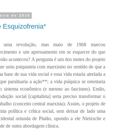
reiro de 2016
e Esquizofrenia*
a uma revolução, mas maio de 1968 marcou
tecimento e um apressamento em se esquecer do que
 não aconteceu? A pergunta é um dos motes do projeto
que uniu psiquiatria com marxismo no sentido de que a
na base de sua vida social e essa vida estaria atrelada a
e paralisaria a ação**; a vida psíquica se orientaria
 ao sistema econômico (e mesmo ao fascismo). Então,
ução social [capitalista] seria preciso transformar o
abalho (conceito central marxista). Assim, o projeto de
ia política e crítica social, sem deixar de lado uma
cidental oriunda de Platão, opondo a ele Nietzsche e
de de outra abordagem clínica.