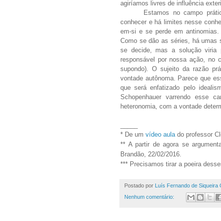
agiríamos livres de influência exter
Estamos no campo prátic
conhecer e há limites nesse conhec
em-si e se perde em antinomias. 
Como se dão as séries, há umas 
se decide, mas a solução viria 
responsável por nossa ação, no 
supondo). O sujeito da razão pr
vontade autônoma. Parece que es
que será enfatizado pelo ideali
Schopenhauer varrendo esse ca
heteronomia, com a vontade deter
_____
* De um
vídeo aula
do professor Cl
** A partir de agora se argument
Brandão, 22/02/2016.
*** Precisamos tirar a poeira desse
Postado por
Luís Fernando de Siqueira 
Nenhum comentário: