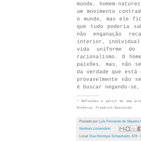
mundo, homem-nature
um movimento contra
o mundo, mas ele fi
que tudo poderia sa
não enganação rec
interior, individual
vida uniforme do 
racionalismo. O hom
paixões, mas, não s
da verdade que está 
provavelmente não s
é buscar negando-se,
____________
* Reflexões a partir de uma pri
Potência, Friedrich Nietzsche.
Postado por
Luís Fernando de Siqueira 
Nenhum comentário:
Local:
Rua Henrique Schaumann, 678 - Pi