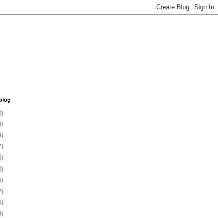
blog
2)
3)
9)
7)
5)
2)
6)
2)
5)
9)