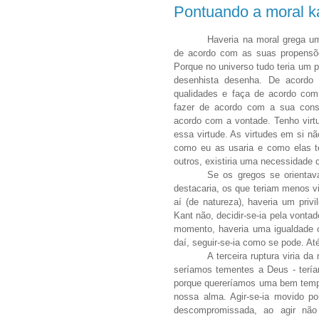
Pontuando a moral k
Haveria na moral grega um
de acordo com as suas propensões
Porque no universo tudo teria um po
desenhista desenha. De acordo
qualidades e faça de acordo com
fazer de acordo com a sua consti
acordo com a vontade. Tenho virt
essa virtude. As virtudes em si não
como eu as usaria e como elas te
outros, existiria uma necessidade 
Se os gregos se orientav
destacaria, os que teriam menos v
aí (de natureza), haveria um privi
Kant não, decidir-se-ia pela vonta
momento, haveria uma igualdade co
daí, seguir-se-ia como se pode. At
A terceira ruptura viria d
seríamos tementes a Deus - terí
porque quereríamos uma bem tempe
nossa alma. Agir-se-ia movido p
descompromissada, ao agir não