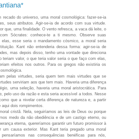
antiana*
 recado do universo, uma moral cosmológica: fazer-se-ia
, seus atributos. Agir-se-ia de acordo com sua virtude.
r que, uma finalidade. O vento refresca, a vaca dá leite, o
 com Sócrates: conhece-te a ti mesmo. Observe suas
 elas, esse seria o mandamento cósmico, a moral seria
tuição. Kant não entenderia dessa forma: agir-se-ia de
udes, mas depois disso, tenho uma vontade que direciona
 teriam valor, o que teria valor seria o que faço com elas,
riam efeitos nos outros. Para os gregos não existiria os
cosmológica.
am pelas virtudes, seria quem tem mais virtudes que se
irtudes serviriam aos que tem mais. Haveria uma diferença
légio, uma seleção, haveria uma moral aristocrática. Para
de, pelo uso da razão e esta seria acessível a todos. Nesse
mo que a nivelar certa diferença de natureza e, a partir
é aqui dois rompimentos.
a moral cristã. Nela, seguiríamos as leis de Deus ou porque
amos medo da não obediência e de um castigo eterno, ou
rança eterna, quereríamos garantir um futuro promissor à
or um causa exterior. Mas Kant teria pregado uma moral
 pensaríamos nas consequências benéficas para nós,