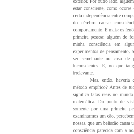
exterior. Por outro lado, alguém
estar consciente, como ocorre
certa independência entre compo
do cérebro causar consciênc
comportamento. E mais: os fenôm
primeira pessoa; alguém de fo
minha consciência em algun
experimentos de pensamento, S
ser semelhante no caso de p
inconscientes. E, no que tan
irrelevante.
Mas, então, haveria 
método empírico? Antes de tud
significa fatos reais no mund
matemática. Do ponto de vist
somente por uma primeira pes
examinarmos um cão, percebemos
nossas, que um beliscão causa 
consciência parecida com a noss