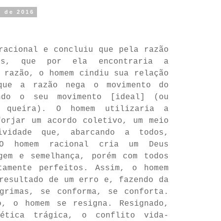
o de 2016
racional e concluiu que pela razão
as, que por ela encontraria a
 razão, o homem cindiu sua relação
que a razão nega o movimento do
ndo o seu movimento [ideal] (ou
e queira). O homem utilizaria a
forjar um acordo coletivo, um meio
ividade que, abarcando a todos,
O homem racional cria um Deus
gem e semelhança, porém com todos
tamente perfeitos. Assim, o homem
resultado de um erro e, fazendo da
grimas, se conforma, se conforta.
o, o homem se resigna. Resignado,
ética trágica, o conflito vida-