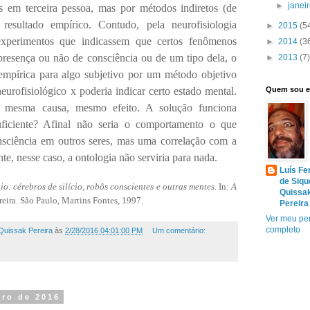
►
janei
s em terceira pessoa, mas por métodos indiretos (de
sultado empírico. Contudo, pela neurofisiologia
►
2015
(5
xperimentos que indicassem que certos fenômenos
►
2014
(3
presença ou não de consciência ou de um tipo dela, o
►
2013
(7)
empírica para algo subjetivo por um método objetivo
urofisiológico x poderia indicar certo estado mental.
Quem sou 
: mesma causa, mesmo efeito. A solução funciona
uficiente? Afinal não seria o comportamento o que
onsciência em outros seres, mas uma correlação com a
e, nesse caso, a ontologia não serviria para nada.
Luís Fe
de Siqu
: cérebros de silício, robôs conscientes e outras mentes
. In:
A
Quissa
erreira. São Paulo, Martins Fontes, 1997.
Pereira
Ver meu per
completo
Quissak Pereira
às
2/28/2016 04:01:00 PM
Um comentário:
iro de 2016