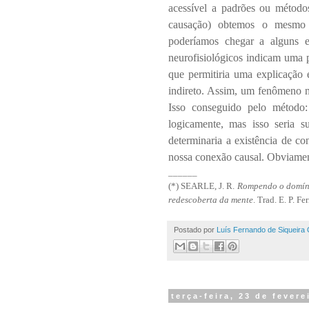
acessível a padrões ou método
causação) obtemos o mesmo re
poderíamos chegar a alguns e
neurofisiológicos indicam uma 
que permitiria uma explicação 
indireto. Assim, um fenômeno ne
Isso conseguido pelo método
logicamente, mas isso seria s
determinaria a existência de c
nossa conexão causal. Obviament
______
(*)
SEARLE, J. R.
Rompendo o domínio
redescoberta da mente
. Trad. E. P. F
Postado por
Luís Fernando de Siqueira 
terça-feira, 23 de fevere