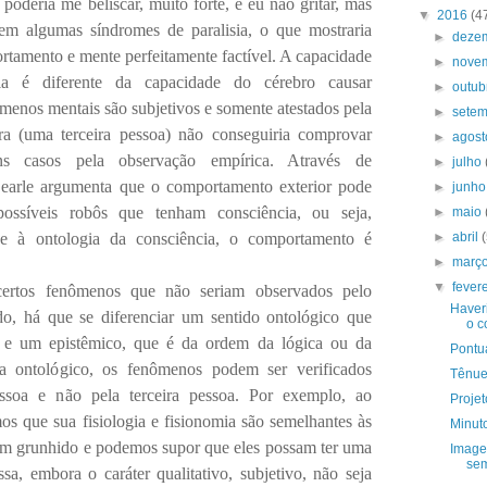
 poderia me beliscar, muito forte, e eu não gritar, mas
▼
2016
(4
 em algumas síndromes de paralisia, o que mostraria
►
deze
rtamento e mente perfeitamente factível. A capacidade
►
nove
ia é diferente da capacidade do cérebro causar
►
outu
enos mentais são subjetivos e somente atestados pela
►
sete
ra (uma terceira pessoa) não conseguiria comprovar
►
agos
s casos pela observação empírica. Através de
►
julho
earle argumenta que o comportamento exterior pode
►
junh
ossíveis robôs que tenham consciência, ou seja,
►
maio
ge à ontologia da consciência, o comportamento é
►
abril
►
març
▼
fever
certos fenômenos que não seriam observados pelo
Haver
o, há que se diferenciar um sentido ontológico que
o c
o e um epistêmico, que é da ordem da lógica ou da
Pontu
a ontológico, os fenômenos podem ser verificados
Tênue
soa e não pela terceira pessoa. Por exemplo, ao
Projet
 que sua fisiologia e fisionomia são semelhantes às
Minuto
um grunhido e podemos supor que eles possam ter uma
Image
sem
a, embora o caráter qualitativo, subjetivo, não seja