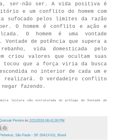
za, ser-não ser. A vida positiva é
ditório e um conflito do homem com
ca sufocado pelos limites da razão
ber. O homem é conflito e ação e
alcada. O homem é uma vontade
. Vontade de potência que supera a
rebanho, vida domesticada pelo
em criou valores que ocultam suas
e tocou que a força viria da busca
escondida no interior de cada um e
e realizará. O verdadeiro conflito
 negar fazendo.
meira leitura não estruturada do prólogo de Vontade de
Quissak Pereira
às
2/21/2016 06:41:00 PM
nheiros, São Paulo - SP, 05413-011, Brasil