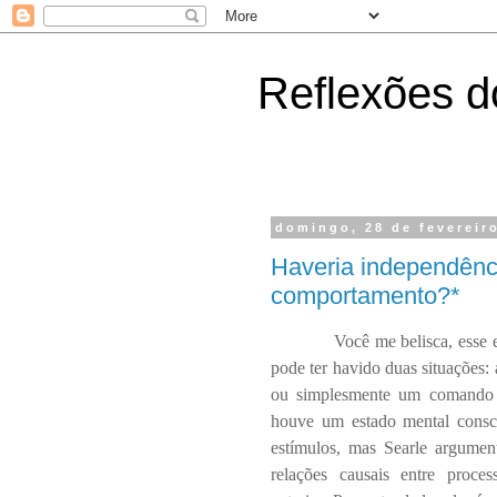
Reflexões do
domingo, 28 de fevereir
Haveria independênci
comportamento?*
Você me belisca, esse e
pode ter havido duas situações:
ou simplesmente um comando d
houve um estado mental consc
estímulos, mas Searle argume
relações causais entre proce