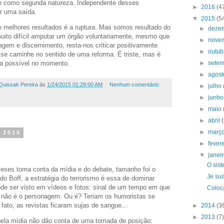
ado como segunda natureza. Independente desses
►
2016
(4
r uma saída.
▼
2015
(5
e melhores resultados é a ruptura. Mas somos resultado do
►
deze
muito difícil amputar um órgão voluntariamente, mesmo que
►
nove
agem e discernimento, resta-nos criticar positivamente
►
outu
 se caminhe no sentido de uma reforma. É triste, mas é
►
sete
ja possível no momento.
►
agos
Quissak Pereira
às
1/24/2015 01:29:00 AM
Nenhum comentário:
►
julho
►
junh
►
maio
►
abril
►
març
e 2015
►
fever
▼
janei
O sis
ceses toma conta da mídia e do debate, tamanho foi o
Je sui
o Boff, a estratégia do terrorismo é essa de dominar
de ser visto em vídeos e fotos: sinal de um tempo em que
Coloca
e não é o personagem. Ou é? Teriam os humoristas se
fato, as revistas ficaram sujas de sangue...
►
2014
(3
►
2013
(7)
pela mídia não dão conta de uma tomada de posição: