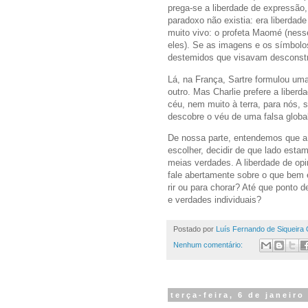
prega-se a liberdade de expressão
paradoxo não existia: era liberdade
muito vivo: o profeta Maomé (ness
eles). Se as imagens e os símbolo
destemidos que visavam desconstru
Lá, na França, Sartre formulou um
outro. Mas Charlie prefere a liber
céu, nem muito à terra, para nós, s
descobre o véu de uma falsa globa
De nossa parte, entendemos que a 
escolher, decidir de que lado est
meias verdades. A liberdade de opi
fale abertamente sobre o que bem 
rir ou para chorar? Até que ponto 
e verdades individuais?
Postado por
Luís Fernando de Siqueira 
Nenhum comentário:
terça-feira, 6 de janeiro