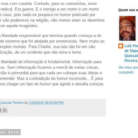
, mas com cautela. Contudo, para os cartunistas, esse
 radical. Era guerra. E o inimigo a ser morto é um morto
Quem sou 
e caso, pois nada se poupava no humor praticado por
s são poderosos na religião, não menos eram os desenhos
ir aquele imaginário.
a liberdade responsável que termina quando começa a do
dade extrema que foi abalada por extremistas. Nem muito ao
Luís Fe
imples mortais. Para Charlie, sua luta não foi em vão:
de Siqu
lização, de um ocidente que não reina e teme.
Quissa
Pereira
liberdade de informação é fundamental. Informação para
amos. Sem informação ficamos a mercê de meias coisas,
Ver meu per
completo
nião é primordial para que cada um coloque suas ideias e
entender. Mas a contradição do humor incomoda... É para
deve chegar um tipo de humor que agride e desafia crenças
Quissak Pereira
às
1/10/2015 09:52:00 PM
 de 2015