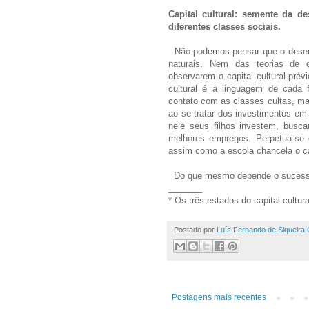
Capital cultural: semente da d
diferentes classes sociais.
Não podemos pensar que o desemp
naturais. Nem das teorias de
observarem o capital cultural prévi
cultural é a linguagem de cada f
contato com as classes cultas, mais
ao se tratar dos investimentos e
nele seus filhos investem, busca
melhores empregos. Perpetua-se o
assim como a escola chancela o cap
Do que mesmo depende o sucesso 
_______
* Os três estados do capital cultura
Postado por
Luís Fernando de Siqueira 
Postagens mais recentes