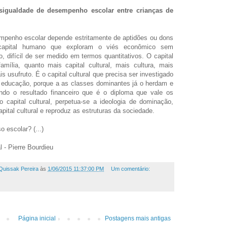
esigualdade de desempenho escolar entre crianças de
enho escolar depende estritamente de aptidões ou dons
 capital humano que exploram o viés econômico sem
o, difícil de ser medido em termos quantitativos. O capital
amília, quanto mais capital cultural, mais cultura, mais
 usufruto. É o capital cultural que precisa ser investigado
m educação, porque a as classes dominantes já o herdam e
ndo o resultado financeiro que é o diploma que vale os
 capital cultural, perpetua-se a ideologia de dominação,
ital cultural e reproduz as estruturas da sociedade.
escolar? (...)
l - Pierre Bourdieu
Quissak Pereira
às
1/06/2015 11:37:00 PM
Um comentário:
Página inicial
Postagens mais antigas