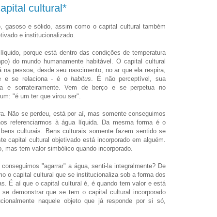
pital cultural*
, gasoso e sólido, assim como o capital cultural também
tivado e institucionalizado.
quido, porque está dentro das condições de temperatura
po) do mundo humanamente habitável. O capital cultural
á na pessoa, desde seu nascimento, no ar que ela respira,
e e se relaciona - é o
habitus
. É não perceptível, sua
da e sorrateiramente. Vem de berço e se perpetua no
um: "é um ter que virou ser".
a. Não se perdeu, está por aí, mas somente conseguimos
os referenciarmos à água líquida. Da mesma forma é o
s bens culturais. Bens culturais somente fazem sentido se
e capital cultural objetivado está incorporado em alguém.
o, mas tem valor simbólico quando incorporado.
onseguimos "agarrar" a água, senti-la integralmente? De
o o capital cultural que se institucionaliza sob a forma dos
s. É aí que o capital cultural é, é quando tem valor e está
 se demonstrar que se tem o capital cultural incorporado
tucionalmente naquele objeto que já responde por si só,