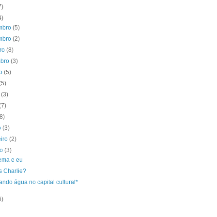
7)
4)
mbro
(5)
mbro
(2)
bro
(8)
mbro
(3)
to
(5)
(5)
o
(3)
(7)
(8)
o
(3)
eiro
(2)
ro
(3)
tema e eu
s Charlie?
ndo água no capital cultural*
6)