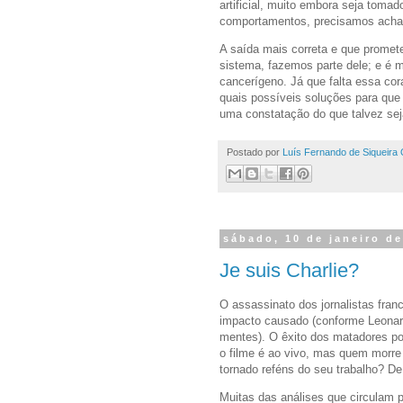
artificial, muito embora seja tom
comportamentos, precisamos acha
A saída mais correta e que promet
sistema, fazemos parte dele; e é 
cancerígeno. Já que falta essa cor
quais possíveis soluções para que
uma constatação do que talvez se
Postado por
Luís Fernando de Siqueira 
sábado, 10 de janeiro d
Je suis Charlie?
O assassinato dos jornalistas fran
impacto causado (conforme Leonard
mentes). O êxito dos matadores po
o filme é ao vivo, mas quem morr
tornado reféns do seu trabalho? De 
Muitas das análises que circulam 