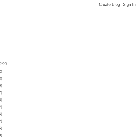
blog
2)
3)
9)
7)
5)
2)
6)
2)
5)
9)