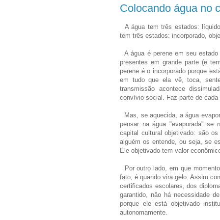
Colocando água no ca
A água tem três estados: líquido
tem três estados: incorporado, obje
A água é perene em seu estado lí
presentes em grande parte (e tem
perene é o incorporado porque est
em tudo que ela vê, toca, sent
transmissão acontece dissimula
convívio social. Faz parte de cada 
Mas, se aquecida, a água evapor
pensar na água "evaporada" se n
capital cultural objetivado: são o
alguém os entende, ou seja, se est
Ele objetivado tem valor econômic
Por outro lado, em que momento c
fato, é quando vira gelo. Assim com
certificados escolares, dos diploma
garantido, não há necessidade de
porque ele está objetivado insti
autonomamente.