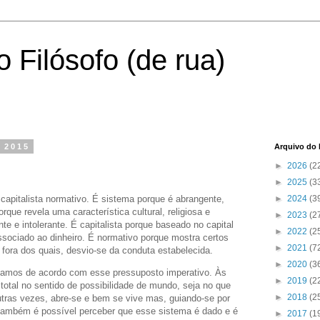
 Filósofo (de rua)
e 2015
Arquivo do 
►
2026
(2
►
2025
(3
apitalista normativo. É sistema porque é abrangente,
►
2024
(3
rque revela uma característica cultural, religiosa e
►
2023
(2
te e intolerante. É capitalista porque baseado no capital
►
2022
(2
sociado ao dinheiro. É normativo porque mostra certos
►
2021
(7
fora dos quais, desvio-se da conduta estabelecida.
►
2020
(3
amos de acordo com esse pressuposto imperativo. Às
►
2019
(2
otal no sentido de possibilidade de mundo, seja no que
►
2018
(2
utras vezes, abre-se e bem se vive mas, guiando-se por
também é possível perceber que esse sistema é dado e é
►
2017
(1