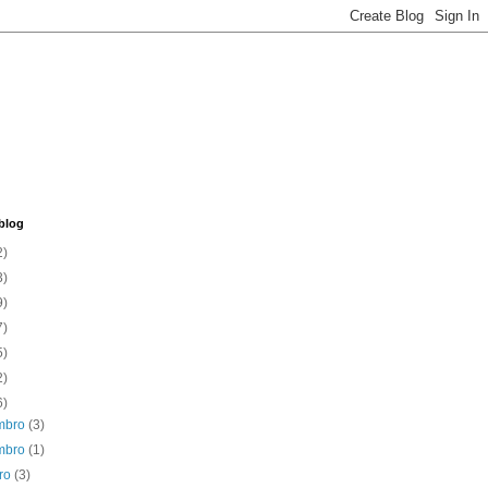
blog
2)
3)
9)
7)
5)
2)
6)
mbro
(3)
mbro
(1)
bro
(3)