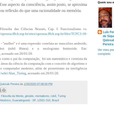
Quem sou 
 Esse aspecto da consciência, assim posto, se aproxima
ou reflexão do que uma racionalidade ou memória.
Filosofia das Ciências Neurais, Cap. I: Funcionalismo vs.
Luís Fe
//opessoa.fflch.usp.br/sites/opessoa.fflch.usp.br/files/TCFC3-18-
de Siqu
Quissa
- "mulher" e é uma expressão correlata ao masculino androide,
Pereira
bot (robô fêmea) e o neologismo feminoide. Em:
Ver meu per
, acessado em 26/01/20.
completo
o como o pai da computação,
foi um matemático e cientista da
 áreas da ciência da computação com o conceito de algoritmo e
do computador moderno, além de pioneirismo na inteligência
rg/wiki/Alan_Turing
, acessado em 26/01/20.
Quissak Pereira
às
1/26/2020 07:08:00 PM
,
Filosofia da Mente
,
ginoide
,
mentalismo
,
robô
,
Turing
Histórico, Guaratinguetá - SP, 12501-310, Brazil