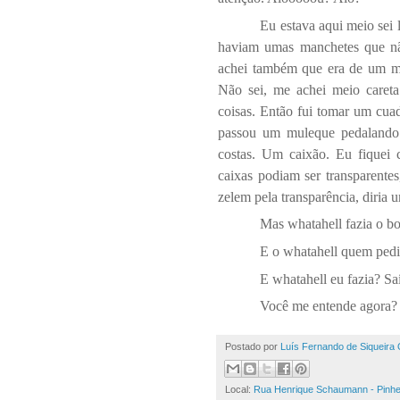
Eu estava aqui meio sei 
haviam umas manchetes que não
achei também que era de um mu
Não sei, me achei meio careta
coisas. Então fui tomar um cuad
passou um muleque pedalando
costas. Um caixão. Eu fiquei c
caixas podiam ser transparente
zelem pela transparência, diria u
Mas whatahell fazia o bo
E o whatahell quem pediu
E whatahell eu fazia? Sa
Você me entende agora? 
Postado por
Luís Fernando de Siqueira 
Local:
Rua Henrique Schaumann - Pinheir