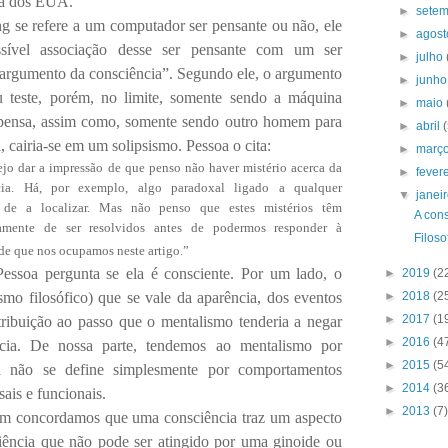
sta dos EUA.
►
sete
g se refere a um computador ser pensante ou não, ele
►
agos
ssível associação desse ser pensante com um ser
►
julho
“argumento da consciência”. Segundo ele, o argumento
►
junh
u teste, porém, no limite, somente sendo a máquina
►
maio
a pensa, assim como, somente sendo outro homem para
►
abril
a, cairia-se em um solipsismo. Pessoa o cita:
►
març
jo dar a impressão de que penso não haver mistério acerca da
►
fever
cia. Há, por exemplo, algo paradoxal ligado a qualquer
▼
janei
a de a localizar. Mas não penso que estes mistérios têm
A cons
iamente de ser resolvidos antes de podermos responder à
Filoso
de que nos ocupamos neste artigo.”
Pessoa pergunta se ela é consciente. Por um lado, o
►
2019
(2
mo filosófico) que se vale da aparência, dos eventos
►
2018
(2
►
2017
(1
atribuição ao passo que o mentalismo tenderia a negar
►
2016
(4
cia. De nossa parte, tendemos ao mentalismo por
►
2015
(5
a não se define simplesmente por comportamentos
►
2014
(3
ais e funcionais.
►
2013
(7)
ém concordamos que uma consciência traz um aspecto
riência que não pode ser atingido por uma ginoide ou