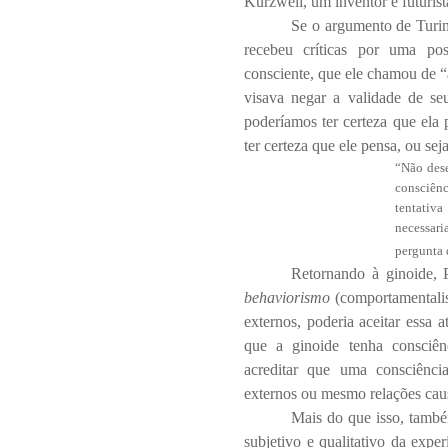
Kurzweil, um inventor e futuri
Se o argumento de Turin
recebeu críticas por uma po
consciente, que ele chamou de 
visava negar a validade de se
poderíamos ter certeza que el
ter certeza que ele pensa, ou sej
“Não dese
consciên
tentativ
necessar
pergunta 
Retornando à ginoide, 
behaviorismo
(comportamentalis
externos, poderia aceitar essa 
que a ginoide tenha consciên
acreditar que uma consciênci
externos ou mesmo relações caus
Mais do que isso, tamb
subjetivo e qualitativo da expe