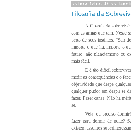
quinta-feira, 16 de jane
Filosofia da Sobrevi
A filosofia da sobrevivê
com as armas que tem. Nesse sen
perto de seus instintos. "Sair 
importa o que há, importa o que
futuro, não planejamento ou e
mais fácil.
E é tão difícil sobreviv
medir as consequências e o fazer
objetividade que despe qualquer
qualquer pudor em despir-se da
fazer. Fazer cansa. Não há méri
se.
Veja: eu preciso dormi
fazer
para dormir de noite? Sa
existem assuntos superinteressan