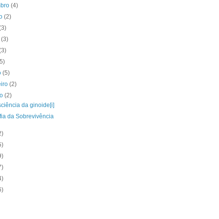
mbro
(4)
to
(2)
(3)
o
(3)
(3)
(5)
o
(5)
eiro
(2)
ro
(2)
ciência da ginoide[i]
fia da Sobrevivência
2)
5)
9)
7)
4)
6)