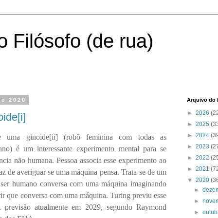
 Filósofo (de rua)
de 2020
Arquivo do 
►
2026
(2
ide[i]
►
2025
(3
►
2024
(3
e uma ginoide[ii] (robô feminina com todas as
►
2023
(2
ano) é um interessante experimento mental para se
►
2022
(2
iência não humana. Pessoa associa esse experimento ao
►
2021
(7
apaz de averiguar se uma máquina pensa. Trata-se de um
▼
2020
(3
 ser humano conversa com uma máquina imaginando
►
deze
ir que conversa com uma máquina. Turing previu esse
►
nove
, previsão atualmente em 2029, segundo Raymond
►
outu