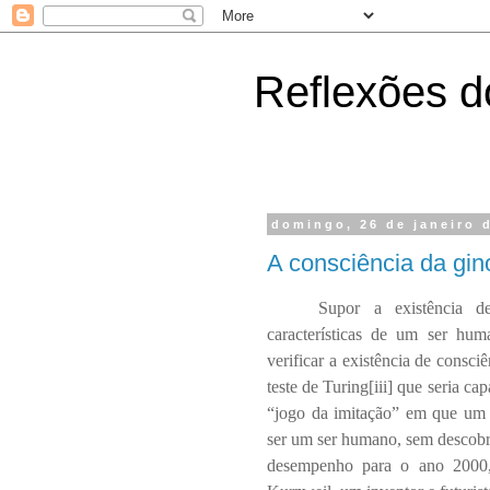
Reflexões do
domingo, 26 de janeiro 
A consciência da gino
Supor a existência d
características de um ser hum
verificar a existência de consc
teste de Turing[iii] que seria c
“jogo da imitação” em que um
ser um ser humano, sem descobr
desempenho para o ano 2000