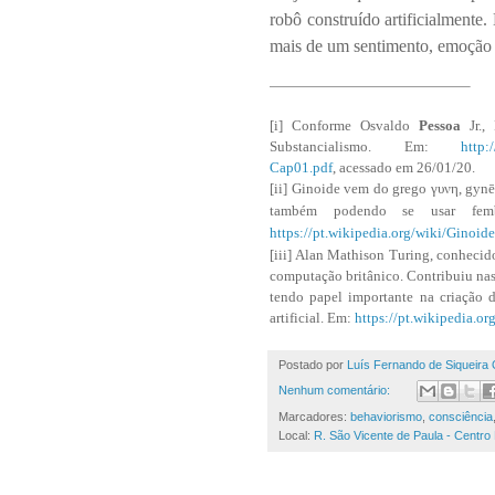
robô construído artificialmente.
mais de um sentimento, emoção 
[i]
Conforme Osvaldo
Pessoa
Jr., 
Substancialismo. Em:
http:
Cap01.pdf
, acessado em 26/01/20.
[ii]
Ginoide vem do grego γυνη, gynē 
também podendo se usar fem
https://pt.wikipedia.org/wiki/Ginoide
[iii]
Alan Mathison Turing, conhecid
computação britânico. Contribuiu nas
tendo papel importante na criação 
artificial. Em:
https://pt.wikipedia.o
Postado por
Luís Fernando de Siqueira 
Nenhum comentário:
Marcadores:
behaviorismo
,
consciência
Local:
R. São Vicente de Paula - Centro 