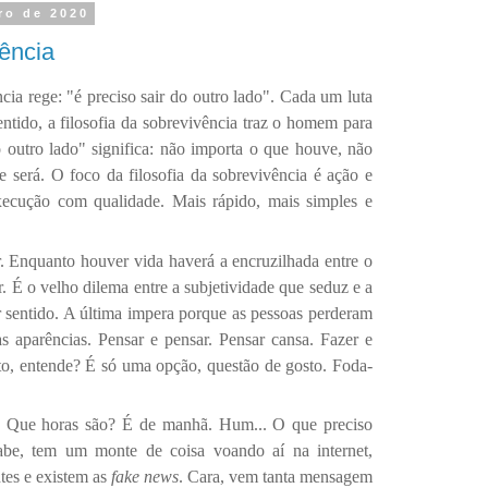
iro de 2020
vência
ncia rege: "é preciso sair do outro lado". Cada um luta
tido, a filosofia da sobrevivência traz o homem para
do outro lado" significa: não importa o que houve, não
 será. O foco da filosofia da sobrevivência é ação e
xecução com qualidade. Mais rápido, mais simples e
er. Enquanto houver vida haverá a encruzilhada entre o
. É o velho dilema entre a subjetividade que seduz e a
 sentido. A última impera porque as pessoas perderam
s aparências. Pensar e pensar. Pensar cansa. Fazer e
to, entende? É só uma opção, questão de gosto. Foda-
r! Que horas são? É de manhã. Hum... O que preciso
be, tem um monte de coisa voando aí na internet,
tes e existem as
fake news
. Cara, vem tanta mensagem