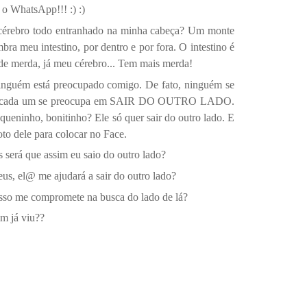
o WhatsApp!!! :)
:)
cérebro todo entranhado na minha cabeça? Um monte
ra meu intestino, por dentro e por fora. O intestino é
e merda, já meu cérebro... Tem mais merda!
nguém está preocupado comigo. De fato, ninguém se
e cada um se preocupa em SAIR DO OUTRO LADO.
queninho, bonitinho? Ele só quer sair do outro lado. E
oto dele para colocar no Face.
 será que assim eu saio do outro lado?
us, el@ me ajudará a sair do outro lado?
Isso me compromete na busca do lado de lá?
m já viu??