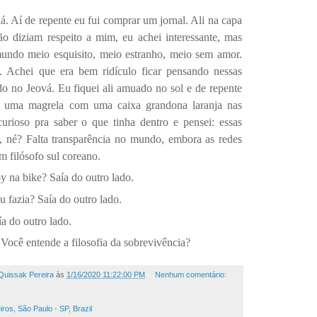
lá. Aí de repente eu fui comprar um jornal. Ali na capa
 diziam respeito a mim, eu achei interessante, mas
ndo meio esquisito, meio estranho, meio sem amor.
. Achei que era bem ridículo ficar pensando nessas
o no Jeová. Eu fiquei ali amuado no sol e de repente
 uma magrela com uma caixa grandona laranja nas
urioso pra saber o que tinha dentro e pensei: essas
s, né? Falta transparência no mundo, embora as redes
m filósofo sul coreano.
y na bike? Saía do outro lado.
 fazia? Saía do outro lado.
ía do outro lado.
Você entende a filosofia da sobrevivência?
Quissak Pereira
às
1/16/2020 11:22:00 PM
Nenhum comentário:
os, São Paulo - SP, Brazil