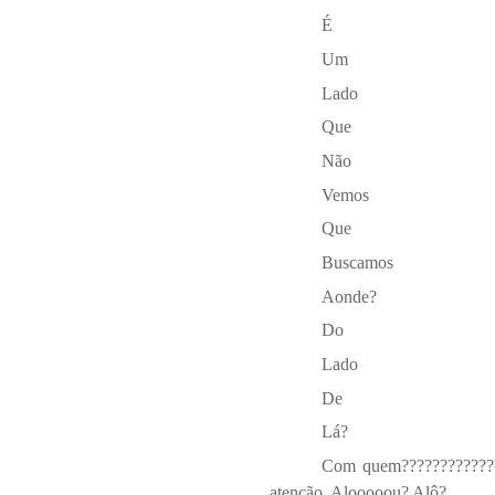
É
Um
Lado
Que
Não
Vemos
Que
Buscamos
Aonde?
Do
Lado
De
Lá?
Com quem??????????????
atenção. Alooooou? Alô?