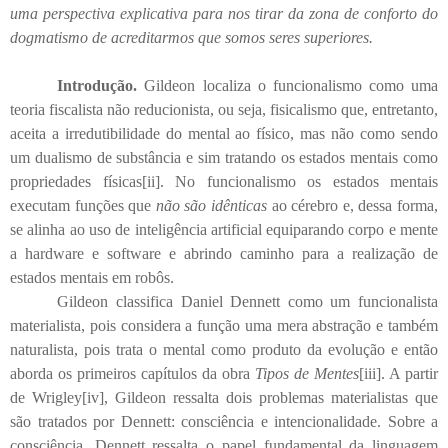
uma perspectiva explicativa para nos tirar da zona de conforto do
dogmatismo de acreditarmos que somos seres superiores.
Introdução.
Gildeon localiza o funcionalismo como uma
teoria fiscalista não reducionista, ou seja, fisicalismo que, entretanto,
aceita a irredutibilidade do mental ao físico, mas não como sendo
um dualismo de substância e sim tratando os estados mentais como
propriedades físicas
[ii]
. No funcionalismo os estados mentais
executam funções que
não são idênticas
ao cérebro e, dessa forma,
se alinha ao uso de inteligência artificial equiparando corpo e mente
a hardware e software e abrindo caminho para a realização de
estados mentais em robôs.
Gildeon classifica Daniel Dennett como um funcionalista
materialista, pois considera a função uma mera abstração e também
naturalista, pois trata o mental como produto da evolução e então
aborda os primeiros capítulos da obra
Tipos de Mentes
[iii]
. A partir
de Wrigley
[iv]
, Gildeon ressalta dois problemas materialistas que
são tratados por Dennett: consciência e intencionalidade. Sobre a
consciência, Dennett ressalta o papel fundamental da linguagem