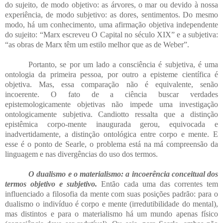
do sujeito, de modo objetivo: as árvores, o mar ou devido à nossa
experiência, de modo subjetivo: as dores, sentimentos. Do mesmo
modo, há um conhecimento, uma afirmação objetiva independente
do sujeito: “Marx escreveu O Capital no século XIX” e a subjetiva:
“as obras de Marx têm um estilo melhor que as de Weber”.
Portanto, se por um lado a consciência é subjetiva, é uma
ontologia da primeira pessoa, por outro a episteme científica é
objetiva. Mas, essa comparação não é equivalente, senão
incoerente. O fato de a ciência buscar verdades
epistemologicamente objetivas não impede uma investigação
ontologicamente subjetiva. Candiotto ressalta que a distinção
epistêmica corpo-mente inaugurada gerou, equivocada e
inadvertidamente, a distinção ontológica entre corpo e mente. E
esse é o ponto de Searle, o problema está na má compreensão da
linguagem e nas divergências do uso dos termos.
O dualismo e o materialismo: a incoerência conceitual dos
termos objetivo e subjetivo.
Então cada uma das correntes tem
influenciado a filosofia da mente com suas posições padrão: para o
dualismo o indivíduo é corpo e mente (irredutibilidade do mental),
mas distintos e para o materialismo há um mundo apenas físico