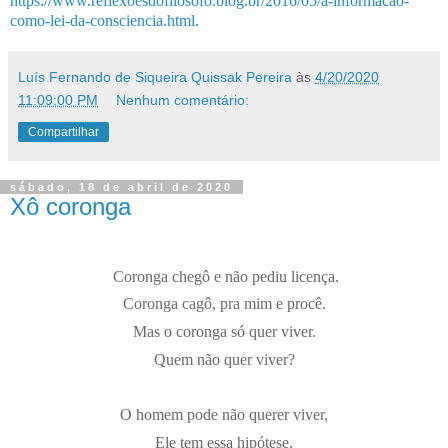
https://www.reflexoesdofilosofo.blog.br/2016/05/a-informacao-
como-lei-da-consciencia.html
.
Luís Fernando de Siqueira Quissak Pereira
às
4/20/2020
11:09:00 PM
Nenhum comentário:
Compartilhar
sábado, 18 de abril de 2020
Xô coronga
Coronga chegô e não pediu licença.
Coronga cagô, pra mim e procê.
Mas o coronga só quer viver.
Quem não quer viver?
O homem pode não querer viver,
Ele tem essa hipótese.