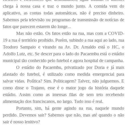
chega à nossa casa e traz o mundo junto. A comida vem do
aplicativo, as contas todas automáticas, não é preciso dinheiro.
Sabemos pela televisão ou programas de transmissão de notícias de
fatos que parecem estarem tão longe...
Mas não estão. Os fatos estão na rua, mas com a COVID-
19 a rua é território proibido. Porém, subindo a rua aqui ao lado, rua
Teodoro Sampaio e virando na Av. Dr. Arnaldo está o HC, o
Adolfo Lutz, etc. Se descer para o lado do Pacaembu está o estádio
municipal tão conhecido pelo futebol e agora hospital de campanha.
O estádio do Pacaembu, privatizado por Doria e já mais
afastado do futebol, é utilizado como medida emergencial para
salvar vidas. Política? Sim. Politicagem? Talvez, não julguemos. E
como disse o Trajano, esse é o maior jogo da história daquele
estádio. Assim como as imensas filas de sem teto recebendo
alimentação dos franciscanos, no largo. Tudo isso é real.
Portanto, sim, há gente agindo na rua, naquele mundo
perdido. Devemos sair? Sabemos que não, mas até quando o não
sair é nosso lenitivo?