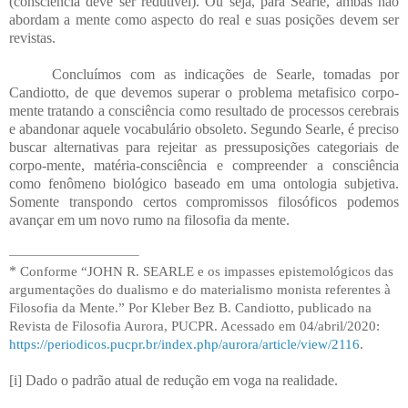
(consciência deve ser redutível). Ou seja, para Searle, ambas não
abordam a mente como aspecto do real e suas posições devem ser
revistas.
Concluímos com as indicações de Searle, tomadas por
Candiotto, de que devemos superar o problema metafisico corpo-
mente tratando a consciência como resultado de processos cerebrais
e abandonar aquele vocabulário obsoleto. Segundo Searle, é preciso
buscar alternativas para rejeitar as pressuposições categoriais de
corpo-mente, matéria-consciência e compreender a consciência
como fenômeno biológico baseado em uma ontologia subjetiva.
Somente transpondo certos compromissos filosóficos podemos
avançar em um novo rumo na filosofia da mente.
*
Conforme “JOHN R. SEARLE e os impasses epistemológicos das
argumentações do dualismo e do materialismo monista referentes à
Filosofia da Mente.” Por Kleber Bez B. Candiotto, publicado na
Revista de Filosofia Aurora, PUCPR. Acessado em 04/abril/2020:
https://periodicos.pucpr.br/index.php/aurora/article/view/2116
.
[i] Dado o padrão atual de redução em voga na realidade.