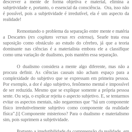
descrever a mente de forma objetiva e material, elimina a
subjetividade e, portanto, o essencial da consciência. Ora, isso não
é possível, pois a subjetividade é irredutível, ela é um aspecto da
realidade!
Remontando o problema da separação entre mente e matéria
a Descartes (
res cogitans versus res extensa
), Searle trata essa
suposição como obstáculo ao estudo do cérebro, já que a teoria
dominante nas ciências é a materialista embora ele a classifique
como uma variação de dualismo, pois mantém essa separação.
O dualismo considera a mente algo diferente, mas não a
procura definir. As ciências causais não acham espaço para a
complexidade do subjetivo que se expressam em primeira pessoa.
Por exemplo, a dor é algo subjetivo, fenômeno mental e impossível
de ser reduzida. Mesmo que se explique somente a própria pessoa
sente. Ou seja, o explicar rejeita o aspecto subjetivo. E, se tentarmos
evitar os aspectos mentais, não negaremos que “há um componente
físico irredutivelmente subjetivo como componente da realidade
física”.
[i]
Componente misterioso? Para o dualismo e materialismo
sim, pois suprimem a subjetividade.
Portanto a irredutibilidade da compreensão da realidade, em