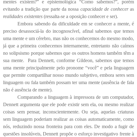
mentes existem?” e epistemológica “Como sabemos?”, porém
evitando a tradição que parte da nossa
capacidade de conhecer
as
realidades existentes
(ressalta-se a oposição conhecer e ser).
Embora sabendo da dificuldade em se conhecer a mente, é
preciso desassociá-la do incognoscível, afinal sabemos que temos
uma mente e um cérebro, mas não os conhecemos do mesmo modo,
já que a primeira conhecemos internamente, entretanto não caímos
no solipsismo porque sabemos que os outros homens também têm a
sua mente.
Para Dennett, conforme Gildeon, sabemos que temos
uma mente principalmente pelo pronome “você” e pela linguagem
que permite compartilhar nosso mundo subjetivo, embora seres sem
linguagem ou fala também possam ter uma mente (ausência de fala
não é ausência de mente).
Comparando a linguagem à impressora de um computador,
Dennett argumenta que ele pode existir sem ela, ou mesmo realizar
coisas sem pensar, inconscientemente. Ou seja, aquelas criaturas
sem linguagem poderiam realizar as coisas automaticamente, como
nós, reduzindo nossa fronteira para com eles. De modo a fugir de
questões insolúveis, Dennett propõe o esforço investigativo frente à