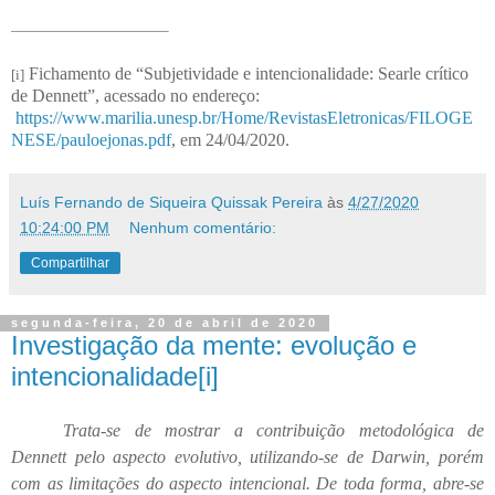
Fichamento de “Subjetividade e intencionalidade: Searle crítico
[i]
de Dennett”, acessado no endereço:
https://www.marilia.unesp.br/Home/RevistasEletronicas/FILOGE
NESE/pauloejonas.pdf
, em 24/04/2020.
Luís Fernando de Siqueira Quissak Pereira
às
4/27/2020
10:24:00 PM
Nenhum comentário:
Compartilhar
segunda-feira, 20 de abril de 2020
Investigação da mente: evolução e
intencionalidade[i]
Trata-se de mostrar a contribuição metodológica de
Dennett pelo aspecto evolutivo, utilizando-se de Darwin, porém
com as limitações do aspecto intencional. De toda forma, abre-se