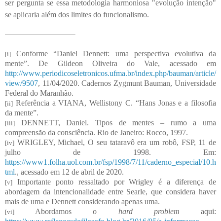
ser pergunta se essa metodologia harmoniosa "evolução intenção"
se aplicaria além dos limites do funcionalismo.
Conforme “Daniel Dennett: uma perspectiva evolutiva da
[i]
mente”. De Gildeon Oliveira do Vale, acessado em
http://www.periodicoseletronicos.ufma.br/index.php/bauman/article/
view/9507
, 11/04/2020. Cadernos Zygmunt Bauman, Universidade
Federal do Maranhão.
Referência a VIANA, Wellistony C. “Hans Jonas e a filosofia
[ii]
da mente”.
DENNETT, Daniel. Tipos de mentes – rumo a uma
[iii]
compreensão da consciência. Rio de Janeiro: Rocco, 1997.
WRIGLEY, Michael, O seu tataravô era um robô, FSP, 11 de
[iv]
julho de 1998. Em:
https://www1.folha.uol.com.br/fsp/1998/7/11/caderno_especial/10.h
tml
., acessado em 12 de abril de 2020.
Importante ponto ressaltado por Wrigley é a diferença de
[v]
abordagem da intencionalidade entre Searle, que considera haver
mais de uma e Dennett considerando apenas uma.
Abordamos o
hard problem
aqui:
[vi]