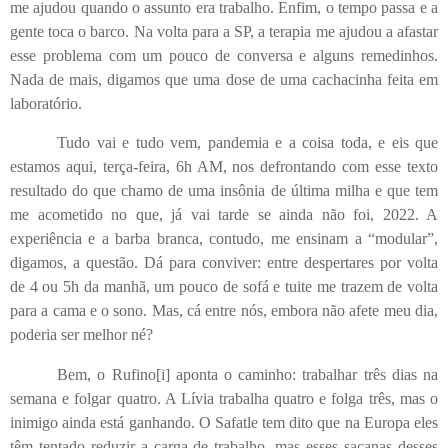
me ajudou quando o assunto era trabalho. Enfim, o tempo passa e a
gente toca o barco. Na volta para a SP, a terapia me ajudou a afastar
esse problema com um pouco de conversa e alguns remedinhos.
Nada de mais, digamos que uma dose de uma cachacinha feita em
laboratório.
Tudo vai e tudo vem, pandemia e a coisa toda, e eis que
estamos aqui, terça-feira, 6h AM, nos defrontando com esse texto
resultado do que chamo de uma insônia de última milha e que tem
me acometido no que, já vai tarde se ainda não foi, 2022. A
experiência e a barba branca, contudo, me ensinam a “modular”,
digamos, a questão. Dá para conviver: entre despertares por volta
de 4 ou 5h da manhã, um pouco de sofá e tuite me trazem de volta
para a cama e o sono. Mas, cá entre nós, embora não afete meu dia,
poderia ser melhor né?
Bem, o Rufino
[i]
aponta o caminho: trabalhar três dias na
semana e folgar quatro. A Lívia trabalha quatro e folga três, mas o
inimigo ainda está ganhando. O Safatle tem dito que na Europa eles
têm tentado reduzir a carga de trabalho, mas esses sacanas desses