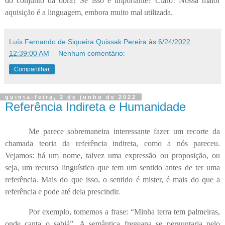
do conjunto da obra? Se isso é importante? Claro! Nossa maior
aquisição é a linguagem, embora muito mal utilizada.
Luís Fernando de Siqueira Quissak Pereira
às
6/24/2022
12:39:00 AM
Nenhum comentário:
Compartilhar
quinta-feira, 2 de junho de 2022
Referência Indireta e Humanidade
Me parece sobremaneira interessante fazer um recorte da
chamada teoria da referência indireta, como a nós pareceu.
Vejamos: há um nome, talvez uma expressão ou proposição, ou
seja, um recurso linguístico que tem um sentido antes de ter uma
referência. Mais do que isso, o sentido é mister, é mais do que a
referência e pode até dela prescindir.
Por exemplo, tomemos a frase: “Minha terra tem palmeiras,
onde canta o sabiá”. A semântica fregeana se perguntaria pelo