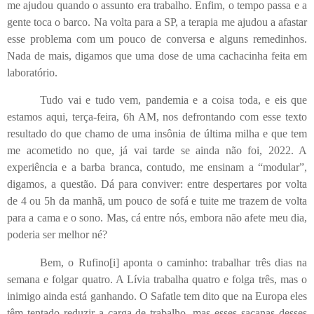
me ajudou quando o assunto era trabalho. Enfim, o tempo passa e a
gente toca o barco. Na volta para a SP, a terapia me ajudou a afastar
esse problema com um pouco de conversa e alguns remedinhos.
Nada de mais, digamos que uma dose de uma cachacinha feita em
laboratório.
Tudo vai e tudo vem, pandemia e a coisa toda, e eis que
estamos aqui, terça-feira, 6h AM, nos defrontando com esse texto
resultado do que chamo de uma insônia de última milha e que tem
me acometido no que, já vai tarde se ainda não foi, 2022. A
experiência e a barba branca, contudo, me ensinam a “modular”,
digamos, a questão. Dá para conviver: entre despertares por volta
de 4 ou 5h da manhã, um pouco de sofá e tuite me trazem de volta
para a cama e o sono. Mas, cá entre nós, embora não afete meu dia,
poderia ser melhor né?
Bem, o Rufino
[i]
aponta o caminho: trabalhar três dias na
semana e folgar quatro. A Lívia trabalha quatro e folga três, mas o
inimigo ainda está ganhando. O Safatle tem dito que na Europa eles
têm tentado reduzir a carga de trabalho, mas esses sacanas desses