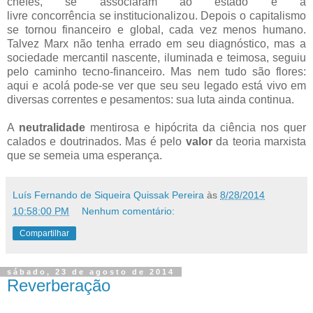
chefes, se associaram ao estado e a
livre concorrência se institucionalizou. Depois o capitalismo
se tornou financeiro e global, cada vez menos humano.
Talvez Marx não tenha errado em seu diagnóstico, mas a
sociedade mercantil nascente, iluminada e teimosa, seguiu
pelo caminho tecno-financeiro. Mas nem tudo são flores:
aqui e acolá pode-se ver que seu seu legado está vivo em
diversas correntes e pesamentos: sua luta ainda continua.
A
neutralidade
mentirosa e hipócrita da ciência nos quer
calados e doutrinados. Mas é
pelo
valor
da teoria marxista
que se semeia uma esperança.
Luís Fernando de Siqueira Quissak Pereira
às
8/28/2014
10:58:00 PM
Nenhum comentário:
Compartilhar
sábado, 23 de agosto de 2014
Reverberação