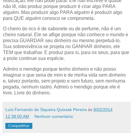
realização, ele não pode parar. Ele não escreve e quase
não lê, não produz porque produzir é criar algo PARA
alguém. Mas produzir algo PARA alguém é produzir algo
para QUE alguém conosco se comprometa.
O cheiro do rico é de sabonete ou de perfume, não é um
cheiro natural. Ele se aflige porque não conhece o mundo e
precisa GUARDAR seu dinheiro ou mesmo perpetuá-lo.
Sua sobrevivência se projeta no GANHAR dinheiro, ele
TEM que trabalhar. E produz para si, para os seus, para que
a prole continue sua espécie.
Admiro o mendigo porque tenho dinheiro e não posso
imaginar o que seria de mim e de minha vida sem dinheiro
e, talvez portanto, sem projeto e sem futuro, sem nenhuma
pegada, nenhum rastro. Admiro o mendigo porque ele é
livre. Livre do dinheiro.
Luís Fernando de Siqueira Quissak Pereira
às
8/02/2014
12:38:00 AM
Nenhum comentário:
Compartilhar