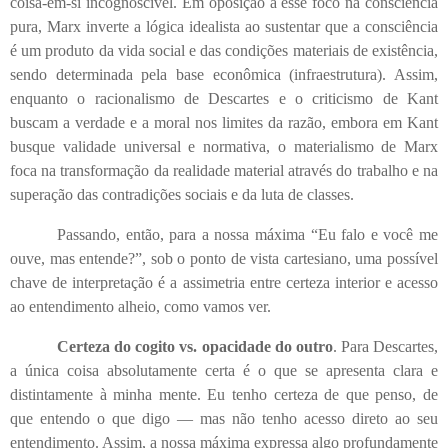
coisa-em-si incognoscível. Em oposição a esse foco na consciência
pura, Marx inverte a lógica idealista ao sustentar que a consciência
é um produto da vida social e das condições materiais de existência,
sendo determinada pela base econômica (infraestrutura). Assim,
enquanto o racionalismo de Descartes e o criticismo de Kant
buscam a verdade e a moral nos limites da razão, embora em Kant
busque validade universal e normativa, o materialismo de Marx
foca na transformação da realidade material através do trabalho e na
superação das contradições sociais e da luta de classes.
Passando, então, para a nossa máxima “Eu falo e você me
ouve, mas entende?”, sob o ponto de vista cartesiano, uma possível
chave de interpretação é a assimetria entre certeza interior e acesso
ao entendimento alheio, como vamos ver.
Certeza do cogito vs. opacidade do outro
. Para Descartes,
a única coisa absolutamente certa é o que se apresenta clara e
distintamente à minha mente. Eu tenho certeza de que penso, de
que entendo o que digo — mas não tenho acesso direto ao seu
entendimento. Assim, a nossa máxima expressa algo profundamente