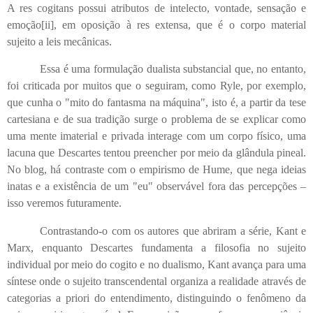
A res cogitans possui atributos de intelecto, vontade, sensação e
emoção
[ii]
, em oposição à res extensa, que é o corpo material
sujeito a leis mecânicas.
Essa é uma formulação dualista substancial que, no entanto,
foi criticada por muitos que o seguiram, como Ryle, por exemplo,
que cunha o "mito do fantasma na máquina", isto é, a partir da tese
cartesiana e de sua tradição surge o problema de se explicar como
uma mente imaterial e privada interage com um corpo físico, uma
lacuna que Descartes tentou preencher por meio da glândula pineal.
No blog, há contraste com o empirismo de Hume, que nega ideias
inatas e a existência de um "eu" observável fora das percepções –
isso veremos futuramente.
Contrastando-o com os autores que abriram a série, Kant e
Marx, enquanto Descartes fundamenta a filosofia no sujeito
individual por meio do cogito e no dualismo, Kant avança para uma
síntese onde o sujeito transcendental organiza a realidade através de
categorias a priori do entendimento, distinguindo o fenômeno da