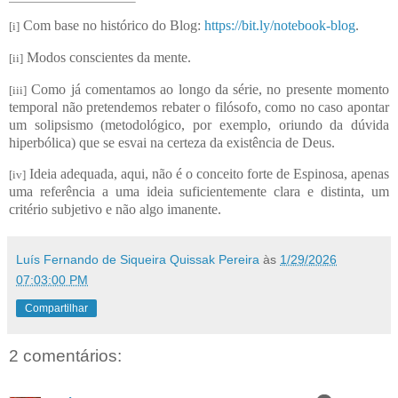
Com base no histórico do Blog:
https://bit.ly/notebook-blog
.
[i]
Modos conscientes da mente.
[ii]
Como já comentamos ao longo da série, no presente momento
[iii]
temporal não pretendemos rebater o filósofo, como no caso apontar
um solipsismo (metodológico, por exemplo, oriundo da dúvida
hiperbólica) que se esvai na certeza da existência de Deus.
Ideia adequada, aqui, não é o conceito forte de Espinosa, apenas
[iv]
uma referência a uma ideia suficientemente clara e distinta, um
critério subjetivo e não algo imanente.
Luís Fernando de Siqueira Quissak Pereira
às
1/29/2026
07:03:00 PM
Compartilhar
2 comentários: