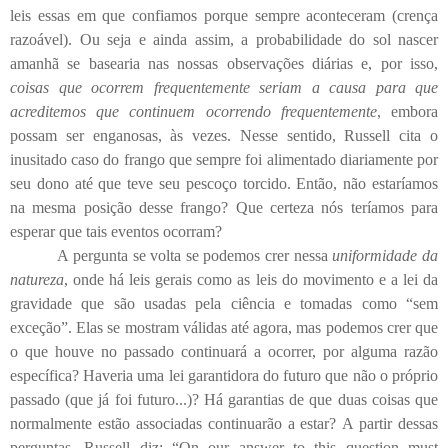
leis essas em que confiamos porque sempre aconteceram (crença
razoável). Ou seja e ainda assim, a probabilidade do sol nascer
amanhã se basearia nas nossas observações diárias e, por isso,
coisas que ocorrem frequentemente seriam a causa para que
acreditemos que continuem ocorrendo frequentemente
, embora
possam ser enganosas, às vezes. Nesse sentido, Russell cita o
inusitado caso do frango que sempre foi alimentado diariamente por
seu dono até que teve seu pescoço torcido. Então, não estaríamos
na mesma posição desse frango? Que certeza nós teríamos para
esperar que tais eventos ocorram?
A pergunta se volta se podemos crer nessa
uniformidade da
natureza
, onde há leis gerais como as leis do movimento e a lei da
gravidade que são usadas pela ciência e tomadas como “sem
exceção”. Elas se mostram válidas até agora, mas podemos crer que
o que houve no passado continuará a ocorrer, por alguma razão
específica? Haveria uma lei garantidora do futuro que não o próprio
passado (que já foi futuro...)? Há garantias de que duas coisas que
normalmente estão associadas continuarão a estar?
A partir dessas
perguntas, Russell diz: “On our answer to this question must