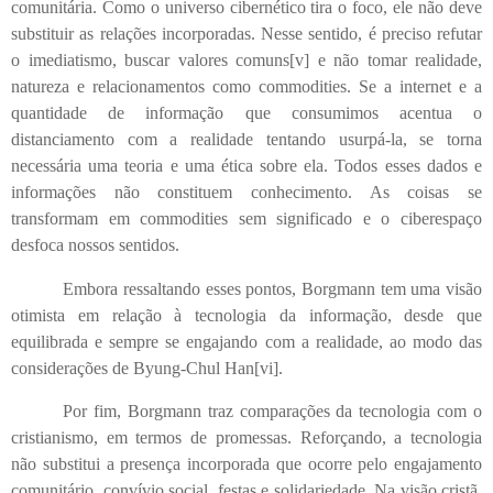
comunitária. Como o universo cibernético tira o foco, ele não deve
substituir as relações incorporadas. Nesse sentido, é preciso refutar
o imediatismo, buscar valores comuns
[v]
e não tomar realidade,
natureza e relacionamentos como commodities. Se a internet e a
quantidade de informação que consumimos acentua o
distanciamento com a realidade tentando usurpá-la, se torna
necessária uma teoria e uma ética sobre ela. Todos esses dados e
informações não constituem conhecimento. As coisas se
transformam em commodities sem significado e o ciberespaço
desfoca nossos sentidos.
Embora ressaltando esses pontos, Borgmann tem uma visão
otimista em relação à tecnologia da informação, desde que
equilibrada e sempre se engajando com a realidade, ao modo das
considerações de Byung-Chul Han
[vi]
.
Por fim, Borgmann traz comparações da tecnologia com o
cristianismo, em termos de promessas. Reforçando, a tecnologia
não substitui a presença incorporada que ocorre pelo engajamento
comunitário, convívio social, festas e solidariedade. Na visão cristã,