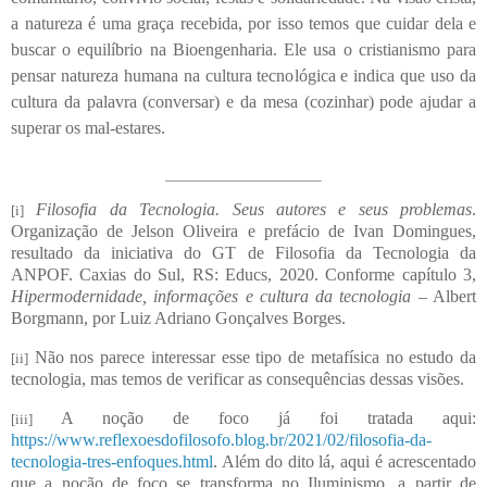
a natureza é uma graça recebida, por isso temos que cuidar dela e
buscar o equilíbrio na Bioengenharia. Ele usa o cristianismo para
pensar natureza humana na cultura tecnológica e indica que uso da
cultura da palavra (conversar) e da mesa (cozinhar) pode ajudar a
superar os mal-estares.
Filosofia da Tecnologia. Seus autores e seus problemas
.
[i]
Organização de Jelson Oliveira e prefácio de Ivan Domingues,
resultado da iniciativa do GT de Filosofia da Tecnologia da
ANPOF. Caxias do Sul, RS: Educs, 2020. Conforme capítulo 3,
Hipermodernidade, informações e cultura da tecnologia
– Albert
Borgmann, por Luiz Adriano Gonçalves Borges.
Não nos parece interessar esse tipo de metafísica no estudo da
[ii]
tecnologia, mas temos de verificar as consequências dessas visões.
A noção de foco já foi tratada aqui:
[iii]
https://www.reflexoesdofilosofo.blog.br/2021/02/filosofia-da-
tecnologia-tres-enfoques.html
. Além do dito lá, aqui é acrescentado
que a noção de foco se transforma no Iluminismo, a partir de