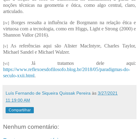
noções técnicas na geometria e ótica, como algo central, claro,
articulado.
Borges ressalta a influência de Borgmann na relação ética e
[iv]
virtuosa com a tecnologia, como em Higgs, Light e Strong (2000) e
Shannon Vallor (2016).
As referências aqui são Alister MacIntyre, Charles Taylor,
[v]
Michael Sandel e Michael Walzer.
Já tratamos dele aqui:
[vi]
https://www.reflexoesdofilosofo.blog.br/2018/05/paradigmas-do-
seculo-xxii.html
.
Luís Fernando de Siqueira Quissak Pereira
às
3/27/2021
11:19:00 AM
Compartilhar
Nenhum comentário: