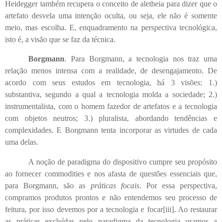
Heidegger também recupera o conceito de aletheia para dizer que o
artefato desvela uma intenção oculta, ou seja, ele não é somente
meio, mas escolha. E, enquadramento na perspectiva tecnológica,
isto é, a visão que se faz da técnica.
Borgmann
. Para Borgmann, a tecnologia nos traz uma
relação menos intensa com a realidade, de desengajamento. De
acordo com seus estudos em tecnologia, há 3 visões: 1.)
substantiva, segundo a qual a tecnologia molda a sociedade; 2.)
instrumentalista, com o homem fazedor de artefatos e a tecnologia
com objetos neutros; 3.) pluralista, abordando tendências e
complexidades. E Borgmann tenta incorporar as virtudes de cada
uma delas.
A noção de paradigma do dispositivo cumpre seu propósito
ao fornecer commodities e nos afasta de questões essenciais que,
para Borgmann, são as
práticas focais
. Por essa perspectiva,
compramos produtos prontos e não entendemos seu processo de
feitura, por isso devemos por a tecnologia e focar
[iii]
. Ao restaurar
as práticas excluídas pelo paradigma da tecnologia usamos a