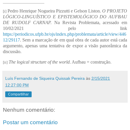
Pedro Henrique Nogueira Pizzutti e Gelson Liston.
O PROJETO
[i]
LÓGICO-LINGUÍSTICO E EPISTEMOLÓGICO DO AUFBAU
DE RUDOLF CARNAP.
Na Revista Problemata, acessado em
10/02/2021 pelo link
https://periodicos.ufpb.br/ojs/index.php/problemata/article/view/446
12/29117
. Sem a marcação de em qual obra de cada autor está cada
argumento, apenas uma tentativa de expor a visão panorâmica da
discussão.
The logical structure of the world
. Aufbau = construção.
[ii]
Luís Fernando de Siqueira Quissak Pereira
às
2/15/2021
12:27:00 PM
Compartilhar
Nenhum comentário:
Postar um comentário