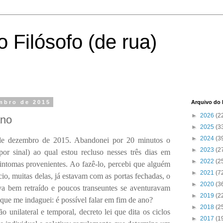
 Filósofo (de rua)
embro de 2015
Arquivo do 
►
2026
(2
ano
►
2025
(3
►
2024
(3
e dezembro de 2015. Abandonei por 20 minutos o
►
2023
(2
por sinal) ao qual estou recluso nesses três dias em
►
2022
(2
intomas provenientes. Ao fazê-lo, percebi que alguém
►
2021
(7
io, muitas delas, já estavam com as portas fechadas, o
►
2020
(3
a bem retraído e poucos transeuntes se aventuravam
►
2019
(2
 que me indaguei: é possível falar em fim de ano?
►
2018
(2
unilateral e temporal, decreto lei que dita os ciclos
►
2017
(1