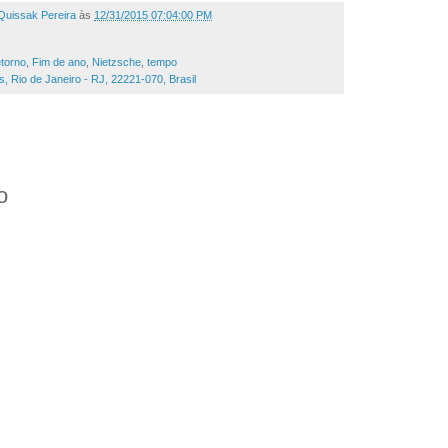
Quissak Pereira
às
12/31/2015 07:04:00 PM
etorno
,
Fim de ano
,
Nietzsche
,
tempo
s, Rio de Janeiro - RJ, 22221-070, Brasil
o