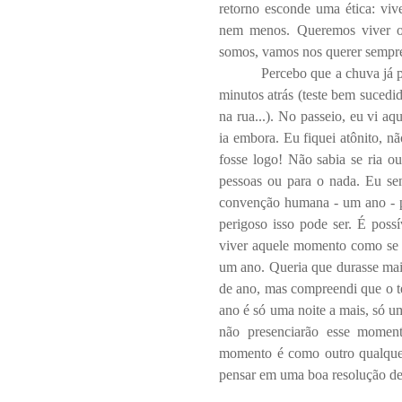
retorno esconde uma ética: v
nem menos. Queremos viver 
somos, vamos nos querer sempre
Percebo que a chuva já p
minutos atrás (teste bem sucedi
na rua...). No passeio, eu vi aq
ia embora. Eu fiquei atônito, n
fosse logo! Não sabia se ria o
pessoas ou para o nada. Eu sen
convenção humana - um ano - p
perigoso isso pode ser. É possí
viver aquele momento como se f
um ano. Queria que durasse mais 
de ano, mas compreendi que o t
ano é só uma noite a mais, só u
não presenciarão esse moment
momento é como outro qualquer
pensar em uma boa resolução de 