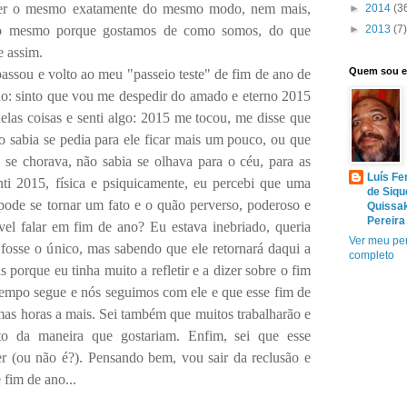
iver o mesmo exatamente do mesmo modo, nem mais,
►
2014
(3
o mesmo porque gostamos de como somos, do que
►
2013
(7)
 assim.
Quem sou 
assou e volto ao meu "passeio teste" de fim de ano de
do: sinto que vou me despedir do amado e eterno 2015
uelas coisas e senti algo: 2015 me tocou, me disse que
ão sabia se pedia para ele ficar mais um pouco, ou que
u se chorava,
não sabia
se olhava para o céu, para as
Luís Fe
ti 2015, física e psiquicamente, eu percebi que uma
de Siqu
ode se tornar um fato e o quão perverso, poderoso e
Quissa
Pereira
vel falar em fim de ano? Eu estava inebriado, queria
Ver meu per
osse o único, mas sabendo que ele retornará daqui a
completo
porque eu tinha muito a refletir e a dizer sobre o fim
empo segue e nós seguimos com ele e que esse fim de
mas horas a mais. Sei também que muitos trabalharão e
o da maneira que gostariam. Enfim, sei que esse
 (ou não é?). Pensando bem, vou sair da reclusão e
fim de ano...