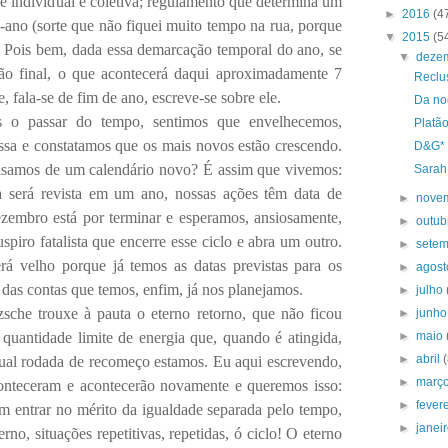
de individual e coletiva; regulamento que determina um
►
2016
(4
ra-ano (sorte que não fiquei muito tempo na rua, porque
▼
2015
(5
 Pois bem, dada essa demarcação temporal do ano, se
▼
deze
o final, o que acontecerá daqui aproximadamente 7
Reclu
 fala-se de fim de ano, escreve-se sobre ele.
Da no
s o passar do tempo, sentimos que envelhecemos,
Platão
sa e constatamos que os mais novos estão crescendo.
D&G*
cisamos de um calendário novo? É assim que vivemos:
Sarah 
ra será revista em um ano, nossas ações têm data de
►
nove
zembro está por terminar e esperamos, ansiosamente,
►
outu
piro fatalista que encerre esse ciclo e abra um outro.
►
sete
rá velho porque já temos as datas previstas para os
►
agos
 das contas que temos, enfim, já nos planejamos.
►
julho
zsche trouxe à pauta o eterno retorno, que não ficou
►
junh
quantidade limite de energia que, quando é atingida,
►
maio
►
abril
ual rodada de recomeço estamos. Eu aqui escrevendo,
►
març
aconteceram e acontecerão novamente e queremos isso:
►
fever
em entrar no mérito da igualdade separada pelo tempo,
►
janei
rno, situações repetitivas, repetidas, ó ciclo! O eterno