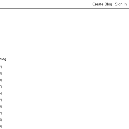
blog
2)
3)
9)
7)
5)
2)
6)
2)
5)
9)