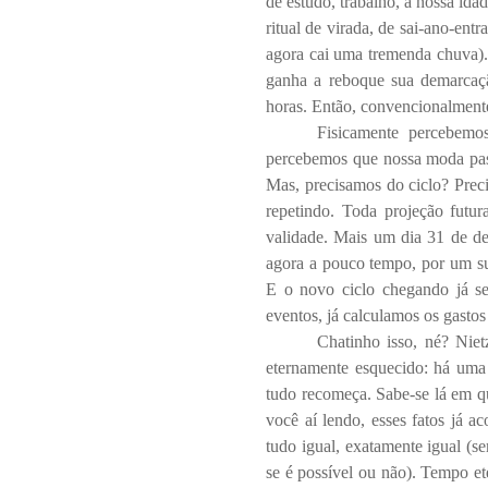
de estudo, trabalho, a nossa ida
ritual de virada, de sai-ano-ent
agora cai uma tremenda chuva).
ganha a reboque sua demarcaçã
horas. Então, convencionalmente,
Fisicamente percebemo
percebemos que nossa moda pas
Mas, precisamos do ciclo? Pre
repetindo. Toda projeção futu
validade. Mais um dia 31 de de
agora a pouco tempo, por um sus
E o novo ciclo chegando já se
eventos, já calculamos os gastos
Chatinho isso, né? Niet
eternamente esquecido: há uma 
tudo recomeça. Sabe-se lá em q
você aí lendo, esses fatos já 
tudo igual, exatamente igual (s
se é possível ou não). Tempo ete