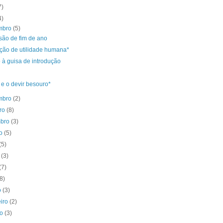
7)
4)
mbro
(5)
são de fim de ano
ção de utilidade humana*
 à guisa de introdução
e o devir besouro*
mbro
(2)
bro
(8)
mbro
(3)
to
(5)
(5)
o
(3)
(7)
(8)
o
(3)
eiro
(2)
ro
(3)