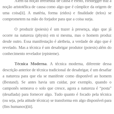
Além da noção irrefletida de causa e efeito, Heidegger traz a
noção aristotélica de causa como algo que é cúmplice da origem de
uma coisa
[ii]
. A matéria, forma (eidos) e finalidade (telos) se
comprometem na mão do forjador para que a coisa surja.
O produzir (poiesis) é um trazer à presença, algo que já
ocorre na natureza (physis) em si mesma, mas o homem produz
desde outro. Essa manifestação é aletheia, a verdade de algo que é
revelado. Mas a técnica é um desabrigar produtor (poiesis) além do
conhecimento revelador (episteme).
Técnica Moderna
. A técnica moderna, diferente dessa
descrição anterior de técnica tradicional de desabrigar, é um desafiar
a natureza para que ela se manifeste como disponível ao homem
(Bestand). Se antes havia um cuidar, por exemplo, quando o
camponês semeava o solo que cresce, agora a natureza é “posta”
(desafiada) para fornecer algo. Tudo quanto é focado pela técnica
(ou seja, pela atitude técnica) se transforma em algo disponível-para
(fins humanos)
[iii]
.