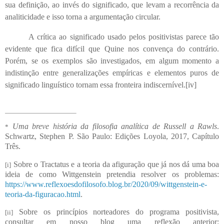
sua definição, ao invés do significado, que levam a recorrência da
analiticidade e isso torna a argumentação circular.
A crítica ao significado usado pelos positivistas parece tão
evidente que fica difícil que Quine nos convença do contrário.
Porém, se os exemplos são investigados, em algum momento a
indistinção entre generalizações empíricas e elementos puros de
significado linguístico tornam essa fronteira indiscernível.
[iv]
Uma breve história da filosofia analítica de Russell a Rawls
.
*
Schwartz, Stephen P. São Paulo: Edições Loyola, 2017, Capítulo
Três.
Sobre o Tractatus e a teoria da afiguração que já nos dá uma boa
[i]
ideia de como Wittgenstein pretendia resolver os problemas:
https://www.reflexoesdofilosofo.blog.br/2020/09/wittgenstein-e-
teoria-da-figuracao.html
.
Sobre os princípios norteadores do programa positivista,
[ii]
consultar em nosso blog uma reflexão anterior: