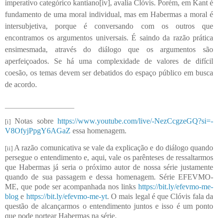
imperativo categórico kantiano
[iv]
, avalia Clóvis. Porém, em Kant é
fundamento de uma moral individual, mas em Habermas a moral é
intersubjetiva, porque é conversando com os outros que
encontramos os argumentos universais. É saindo da razão prática
ensimesmada, através do diálogo que os argumentos são
aperfeiçoados. Se há uma complexidade de valores de difícil
coesão, os temas devem ser debatidos do espaço público em busca
de acordo.
Notas sobre
https://www.youtube.com/live/-NezCcgzeGQ?si=-
[i]
V8OfyjPpgY6AGaZ
essa homenagem.
A razão comunicativa se vale da explicação e do diálogo quando
[ii]
persegue o entendimento e, aqui, vale os parênteses de ressaltarmos
que Habermas já seria o próximo autor de nossa série justamente
quando de sua passagem e dessa homenagem. Série EFEVMO-
ME, que pode ser acompanhada nos links
https://bit.ly/efevmo-me-
blog
e
https://bit.ly/efevmo-me-yt
. O mais legal é que Clóvis fala da
questão de alcançarmos o entendimento juntos e isso é um ponto
que pode nortear Habermas na série.