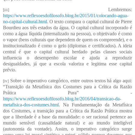
Lembremos:
[iii]
https://www.reflexoesdofilosofo.blog.br/2015/01/colocando-agua-
no-capital-cultural.html
. O texto compara o capital cultural de Pierre
Bourdieu aos três estados da água. O capital cultural incorporado é
como a água líquida (internalizado na pessoa), o objetivado é como
o vapor (bens culturais que dependem de quem os compreende), e o
institucionalizado é como o gelo (diplomas e certificados). A ideia
central é que o capital cultural herdado pelas classes sociais
influencia o desempenho escolar e ajuda a reproduzir
desigualdades, já que a escola valoriza e legitima esse capital
prévio.
Sobre o imperativo categórico, entre outros textos há algo aqui:
[iv]
“Transição da Metafísica dos Costumes para a Crítica da Razão
Prática Pura” -
https://www.reflexoesdofilosofo.blog.br/2016/04/transicao-da-
metafisica-dos-costumes.html
. Na Fundamentação da Metafísica
dos Costumes, a transição para a Crítica da Razão Prática mostra
que a liberdade é a base da moralidade: o ser racional pertence ao
mundo sensível (causalidade natural) e ao mundo inteligível
(autonomia da vontade). Assim, o imperativo categórico surge
como uma lei moral sintética a priori, válida porque devemos nos