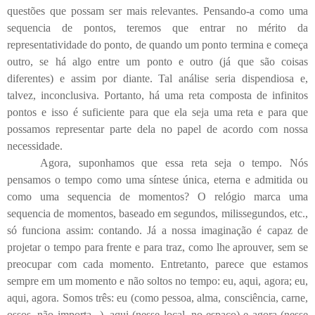
questões que possam ser mais relevantes. Pensando-a como uma
sequencia de pontos, teremos que entrar no mérito da
representatividade do ponto, de quando um ponto termina e começa
outro, se há algo entre um ponto e outro (já que são coisas
diferentes) e assim por diante. Tal análise seria dispendiosa e,
talvez, inconclusiva. Portanto, há uma reta composta de infinitos
pontos e isso é suficiente para que ela seja uma reta e para que
possamos representar parte dela no papel de acordo com nossa
necessidade.
Agora, suponhamos que essa reta seja o tempo. Nós
pensamos o tempo como uma síntese única, eterna e admitida ou
como uma sequencia de momentos? O relógio marca uma
sequencia de momentos, baseado em segundos, milissegundos, etc.,
só funciona assim: contando. Já a nossa imaginação é capaz de
projetar o tempo para frente e para traz, como lhe aprouver, sem se
preocupar com cada momento. Entretanto, parece que estamos
sempre em um momento e não soltos no tempo: eu, aqui, agora; eu,
aqui, agora. Somos três: eu (como pessoa, alma, consciência, carne,
ossos, não importa...), aqui (nesse local, no espaço) e agora (nesse