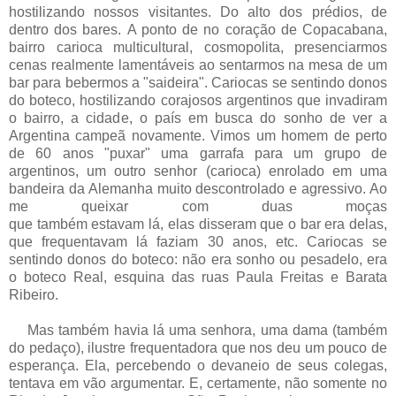
hostilizando nossos visitantes. Do alto dos prédios, de
dentro dos bares.
A ponto de no coraçã
o de Copacabana,
bairro carioca multicultural, cosmopolita, presenciarmos
cenas realmente lamentáveis ao sentarmos na mesa de um
bar para bebermos a "saideira". Cariocas se sentindo donos
do boteco, hostilizando corajosos argentinos que invadiram
o bairro, a cidade, o país em busca do sonho de ver a
Argentina campeã novamente. Vimos um homem de perto
de 60 anos "puxar" uma garrafa para um grupo de
argentinos, um outro senhor (carioca) enrolado em uma
bandeira da Alemanha muito descontrolado e agressivo. Ao
me queixar com duas moças
que
também
estavam
lá,
elas
disseram que o bar era delas,
que frequentavam lá faziam 30 anos, etc. Cariocas se
sentindo donos do boteco: não era sonho ou pesadelo, era
o boteco Real, esquina das ruas Paula Freitas e Barata
Ribeiro.
Mas também havia lá uma senhora, uma dama (também
do pedaço), ilustre frequentadora que nos deu um pouco de
esperança. Ela, percebendo o devaneio de seus colegas,
tentava em vão argumentar. E, certamente, não somente no