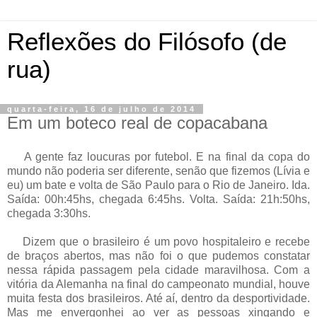
Reflexões do Filósofo (de
rua)
quarta-feira, 16 de julho de 2014
Em um boteco real de copacabana
A gente faz loucuras por futebol. E na final da copa do
mundo não poderia ser diferente, senão que fizemos (Lívia e
eu) um bate e volta de São Paulo para o Rio de Janeiro. Ida.
Saída: 00h:45hs, chegada 6:45hs. Volta. S
aída:
21
h:50hs,
chegada 3:30hs.
Dizem que o brasileiro é um povo hospitaleiro e recebe
de braços abertos, mas não foi o que pudemos constatar
nessa rápida passagem pela cidade maravilhosa. Com a
vitória da Alemanha na final do campeonato mundial, houve
muita festa dos brasileiros. Até aí, dentro da desportividade.
Mas me envergonhei ao ver as pessoas xingando e