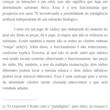
crenças ou intenções a um robô, isso não significa que haja um
determinado substrato físico. Essa é a tese funcionalista que
prosperou nos anos 70 incentivando a possibilidade da inteligência
artificial independente de um substrato biológico.
Como em um jogo de xadrez que independe do material do
qual são feitas as peças, há o jogo, as regras que não se reduzem ao
substrato. Assim também a mente não se reduz ao cérebro embora
“esteja” nele
[v]
. Além disso, o funcionalismo é não reducionista,
conforme explica Teixeira, já que não se pode saber que música
está sendo tocada somente observando o funcionamento das peças
do rádio. Há, também, a tese da múltipla instanciação: dois rádios
diferentes podem tocar a mesma música e dois rádios idênticos
podem tocar músicas diferentes. Essa é uma analogia para a teoria
da identidade cérebro mente chamada token-token e que será
estudada adiante.
“O expoente é Kuhn com o “paradigma”, quer dizer, as crenças e
[i]