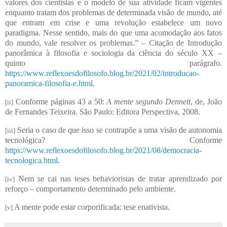
valores dos cientistas e o modelo de sua atividade ficam vigentes
enquanto tratam dos problemas de determinada visão de mundo, até
que entram em crise e uma revolução estabelece um novo
paradigma. Nesse sentido, mais do que uma acomodação aos fatos
do mundo, vale resolver os problemas.” – Citação de Introdução
panorâmica à filosofia e sociologia da ciência do século XX –
quinto parágrafo.
https://www.reflexoesdofilosofo.blog.br/2021/02/introducao-
panoramica-filosofia-e.html
.
Conforme páginas 43 a 50:
A mente segundo Dennett
, de, João
[ii]
de Fernandes Teixeira. São Paulo: Editora Perspectiva, 2008.
Seria o caso de que isso se contrapõe a uma visão de autonomia
[iii]
tecnológica? Conforme
https://www.reflexoesdofilosofo.blog.br/2021/08/democracia-
tecnologica.html
.
Nem se cai nas teses behavioristas de tratar aprendizado por
[iv]
reforço – comportamento determinado pelo ambiente.
A mente pode estar corporificada: tese enativista.
[v]