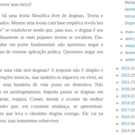
Manga
iver sem ele(s)?
Apont
 há uma teoria filosófica livre de dogmas. Teoria e
Um pr
ados. Mesmo uma teoria com base empírica revela leis
Dogma
er” se estabelecer sendo que, para isso, o dogma é seu
►
maio
alinamente as mais pujantes teorias se esvaírem. Dia-
►
abril
altar um ponto fundamental: não queremos negar a
►
març
rias de enorme aplicação prática. Queremos negar seu
►
fever
►
janei
►
2023
(2
 em uma vida sem dogmas? A resposta não é simples e
►
2022
(2
rações teóricas, mas também os impactos no viver, no
►
2021
(7
 uma bandeira de vida possa ser destrutiva. Não
►
2020
(3
 ou antidogmatismo. Importa passar os dogmas em
►
2019
(2
amente, respirar. Comer, dormir e acordar da melhor
►
2018
(2
dades que, em constante mudança, se apresentam.
►
2017
(1
 que leva o cãozinho dogma consigo. Ele cai na
►
2016
(4
s, mas tentaremos sobreviver.
►
2015
(5
►
2014
(3