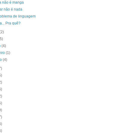
 não é manga
ar não é nada
oblema de linguagem
... Pra quê?
(2)
(5)
o
(4)
eiro
(1)
ro
(4)
7)
5)
2)
6)
2)
5)
9)
7)
4)
6)