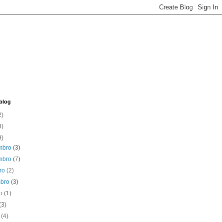
blog
2)
3)
9)
mbro
(3)
mbro
(7)
bro
(2)
mbro
(3)
to
(1)
(3)
o
(4)