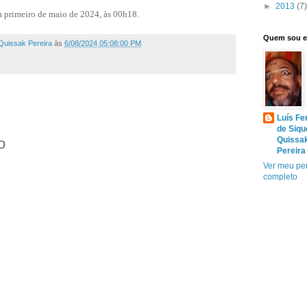
►
2013
(7)
ia primeiro de maio de 2024, às 00h18.
Quem sou 
Quissak Pereira
às
6/08/2024 05:08:00 PM
Luís Fe
de Siqu
Quissa
o
Pereira
Ver meu per
completo