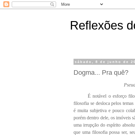
Reflexões do
sábado, 8 de junho de 2
Dogma... Pra quê?
Pseud
É notável o esforço fil
filosofia se desloca pelos temas
é muita subjetiva e pouco colab
porém dentro dele, os imóveis 
uma irrupção do espírito absol
que uma filosofia possa ser, s