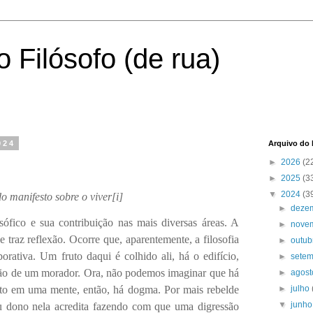
 Filósofo (de rua)
024
Arquivo do 
►
2026
(2
►
2025
(3
▼
2024
(3
o manifesto sobre o viver
[i]
►
deze
osófico e sua contribuição nas mais diversas áreas. A
►
nove
 e traz reflexão. Ocorre que, aparentemente, a filosofia
►
outu
orativa. Um fruto daqui é colhido ali, há o edifício,
►
sete
são de um morador. Ora, não podemos imaginar que há
►
agos
uto em uma mente, então, há dogma. Por mais rebelde
►
julho
▼
junh
eu dono nela acredita fazendo com que uma digressão