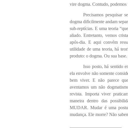
vire dogma. Contudo, podemos v
Precisamos pesquisar se
dogma dificilmente andam separ
sub-reptícias. E uma teoria “qu
aliado. Entretanto, vemos crist
após-dia. E aqui convém ress
utilidade de uma teoria, há teo
produto: o dogma. Ou sua base.
Isso posto, há sentido
ela envolve não somente conside
bem viver. E não parece que
aventamos um não dogmatismo
revista. Importa viver pratic
maneira dentro das possibili
MUDAR. Mudar é uma postura
mudança. Ele morre? Não sabemo