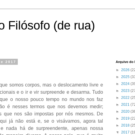
 Filósofo (de rua)
de 2017
Arquivo do 
►
2026
(2
►
2025
(3
►
2024
(3
ar que somos corpos, mas o deslocamento livre e
►
2023
(2
cionais e o ir e vir surpreende e desarma. Tudo
►
2022
(2
orque o nosso pouco tempo no mundo nos faz
►
2021
(7
s não é nesses termos que nos devemos medir;
►
2020
(3
as que nos são impostas por nós mesmos. De
►
2019
(2
qui já não está e, se o visávamos, agora tal
►
2018
(2
e e nada há de surpreendente, apenas nossa
▼
2017
(1