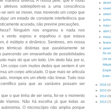
a de maneira diversa. A nossa pele, que é muito
►
deze
s afetivos sobrepõem-se a uma consciência
►
nove
ve-se sem se mover, mas movendo um corpo que
►
sete
bjaz um estado de constante interferência que
►
junh
tisticamente acurada, não previne precauções.
►
maio
anheza? Ninguém nos enganou e nada nos
►
abril
e o vento soprou e espalhou o que estava
►
març
m, é múltiplo e dinâmico. Sentimos, em nossa
►
fever
ões térmicas distintas que paralelamente se
▼
janei
Só um
s parecendo um emaranhado de possibilidades
Um se
to mais do que um todo. Um dedo fala por si,
Atitud
 si. Um corpo com muitos dedos que sentem é um
Empír
nsa um corpo articulado. O que mais se articula
Entre 
ado, irrompe em um efeito não linear. Tudo isso
científico para que as variáveis possam ser
►
2016
(4
►
2015
(5
que o que tinha de ser seria, foi-se o momento
►
2014
(3
e iríamos. Não há escolha já que todas as
►
2013
(7)
 autonomia. O microscópio não amplia porque