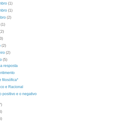
mbro
(1)
mbro
(1)
mbro
(2)
o
(1)
(2)
(3)
o
(2)
eiro
(2)
ro
(5)
a resposta
ntimento
e filosófica*
ico e Racional
o positivo e o negativo
7)
4)
6)