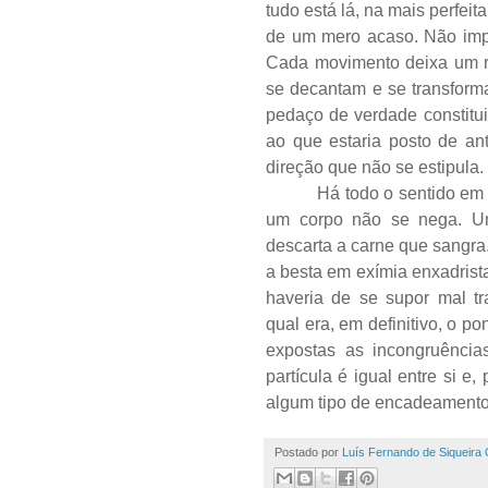
tudo está lá, na mais perfe
de um mero acaso. Não imp
Cada movimento deixa um r
se decantam e se transform
pedaço de verdade constitui
ao que estaria posto de an
direção que não se estipula.
Há todo o sentido em 
um corpo não se nega. U
descarta a carne que sangra.
a besta em exímia enxadrist
haveria de se supor mal t
qual era, em definitivo, o p
expostas as incongruência
partícula é igual entre si e,
algum tipo de encadeamento. 
Postado por
Luís Fernando de Siqueira 