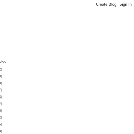
blog
2)
3)
9)
7)
5)
2)
6)
2)
5)
9)