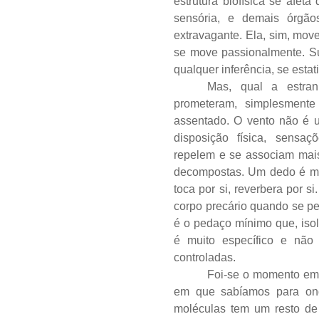
estrutura biofísica se afet
sensória, e demais órgão
extravagante. Ela, sim, mo
se move passionalmente. Su
qualquer inferência, se esta
Mas, qual a estr
prometeram, simplesment
assentado. O vento não é u
disposição física, sensaç
repelem e se associam mai
decompostas. Um dedo é mui
toca por si, reverbera por
corpo precário quando se pe
é o pedaço mínimo que, isol
é muito específico e não 
controladas.
Foi-se o momento em 
em que sabíamos para ond
moléculas tem um resto de