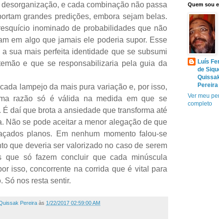
ita desorganização, e cada combinação não passa
Quem sou 
ortam grandes predições, embora sejam belas.
esquício inominado de probabilidades que não
am em algo que jamais ele poderia supor. Esse
 a sua mais perfeita identidade que se subsumi
Luís Fe
temão e que se responsabilizaria pela guia da
de Siqu
Quissa
Pereira
cada lampejo da mais pura variação e, por isso,
Ver meu per
ma razão só é válida na medida em que se
completo
 É daí que brota a ansiedade que transforma até
a. Não se pode aceitar a menor alegação de que
raçados planos. Em nenhum momento falou-se
onto que deveria ser valorizado no caso de serem
s que só fazem concluir que cada minúscula
 por isso, concorrente na corrida que é vital para
Só nos resta sentir.
Quissak Pereira
às
1/22/2017 02:59:00 AM