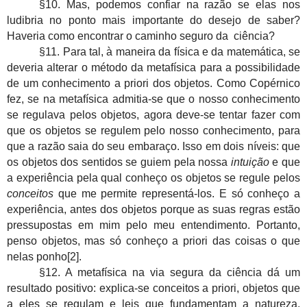
§10. Mas, podemos confiar na razão se elas nos
ludibria no ponto mais importante do desejo de saber?
Haveria como encontrar o caminho seguro da ciência?
§11. Para tal, à maneira da física e da matemática, se
deveria alterar o método da metafísica para a possibilidade
de um conhecimento a priori dos objetos. Como Copérnico
fez, se na metafísica admitia-se que o nosso conhecimento
se regulava pelos objetos, agora deve-se tentar fazer com
que os objetos se regulem pelo nosso conhecimento, para
que a razão saia do seu embaraço. Isso em dois níveis: que
os objetos dos sentidos se guiem pela nossa
intuição
e que
a experiência pela qual conheço os objetos se regule pelos
conceitos
que me permite representá-los. E só conheço a
experiência, antes dos objetos porque as suas regras estão
pressupostas em mim pelo meu entendimento. Portanto,
penso objetos, mas só conheço a priori das coisas o que
nelas ponho[2].
§12. A metafísica na via segura da ciência dá um
resultado positivo: explica-se conceitos a priori, objetos que
a eles se regulam e leis que fundamentam a natureza,