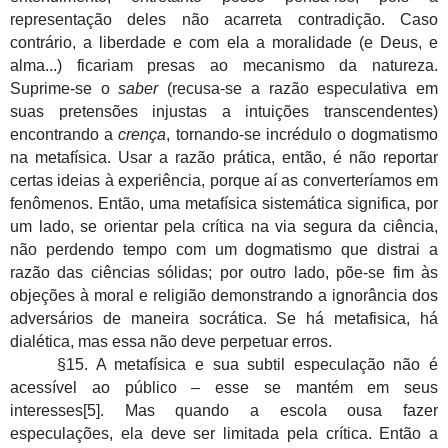
representação deles não acarreta contradição. Caso
contrário, a liberdade e com ela a moralidade (e Deus, e
alma...) ficariam presas ao mecanismo da natureza.
Suprime-se o
saber
(recusa-se a razão especulativa em
suas pretensões injustas a intuições transcendentes)
encontrando a
crença
, tornando-se incrédulo o dogmatismo
na metafísica. Usar a razão prática, então, é não reportar
certas ideias à experiência, porque aí as converteríamos em
fenômenos. Então, uma metafísica sistemática significa, por
um lado, se orientar pela crítica na via segura da ciência,
não perdendo tempo com um dogmatismo que distrai a
razão das ciências sólidas; por outro lado, põe-se fim às
objeções à moral e religião demonstrando a ignorância dos
adversários de maneira socrática. Se há metafisica, há
dialética, mas essa não deve perpetuar erros.
§15. A metafísica e sua subtil especulação não é
acessível ao público – esse se mantém em seus
interesses[5]. Mas quando a escola ousa fazer
especulações, ela deve ser limitada pela crítica. Então a