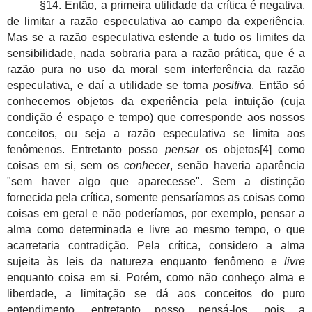
§14. Então, a primeira utilidade da crítica é negativa,
de limitar a razão especulativa ao campo da experiência.
Mas se a razão especulativa estende a tudo os limites da
sensibilidade, nada sobraria para a razão prática, que é a
razão pura no uso da moral sem interferência da razão
especulativa, e daí a utilidade se torna
positiva
. Então só
conhecemos objetos da experiência pela intuição (cuja
condição é espaço e tempo) que corresponde aos nossos
conceitos, ou seja a razão especulativa se limita aos
fenômenos. Entretanto posso
pensar
os objetos[4] como
coisas em si, sem os
conhecer
, senão haveria aparência
"sem haver algo que aparecesse"
. Sem a distinção
fornecida pela crítica, somente pensaríamos as coisas como
coisas em geral e não poderíamos, por exemplo, pensar a
alma como determinada e livre ao mesmo tempo, o que
acarretaria contradição. Pela crítica, considero a alma
sujeita às leis da natureza enquanto fenômeno e
livre
enquanto coisa em si. Porém, como não conheço alma e
liberdade, a limitação se dá aos conceitos do puro
entendimento, entretanto posso pensá-los, pois a