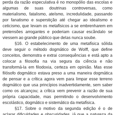
perda da razão especulativa é no monopólio das escolas e
algumas de suas doutrinas controversas, como
materialismo, fatalismo, ateísmo, incredulidade, passando
por fanatismo e superstição até chegar ao idealismo e
ceticismo, que levam os metafísicos a se embrenharem em
pretensões arrogantes e poderiam causar escândalo se
viessem ao grande público que delas nunca soube.
§16. O estabelecimento de uma metafísica sólida
deve seguir o método dogmático de Wolff, que define
conceitos, demonstra e extrai consequências e está apto a
colocar a filosofia na via segura da ciência e não
transformá-la em filodoxia, certeza em opinião. Mas esse
filósofo dogmático estava preso a uma maneira dogmática
de pensar e a crítica agora vem para limpar esse terreno
dogmático que usa princípios inadvertidamente, sem saber
como os alcançou; a crítica vem prevenir a razão de sua
própria capacidade, mas permitindo o desenvolvimento
escolástico, dogmático e sistemático da metafísica.
§17. Sobre o motivo da segunda edição é o de
aclarar dificuldades e obscuridades, já que a natureza da