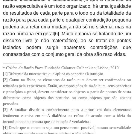
razão especulativa é um todo organizado, há uma igualdade
de resultados de cada parte para o todo ou da totalidade da
razão pura para cada parte e qualquer contradição pequena
poderia acarretar uma mudança não só no sistema, mas na
razão humana em geral[6]. Muito embora se tratando de um
discurso livre (e não matemático), ao se tratar de pontos
isolados podem surgir aparentes contradições que
contrastadas com o conjunto geral da obra são resolvidas.
_________
*
Crítica da Razão Pura.
Fundação Calouste Gulbenkian, Lisboa, 2010.
[1] Diferente da matemática que aplica os conceitos à intuição.
[2] Como na física, os elementos da razão pura devem ser confirmados ou
refutados pela experiência. Então, as proposições da razão pura, seus conceitos
e princípios a priori, devem considerar os objetos a partir de pontos de vista
diferentes: como objetos dos sentidos ou como objetos que são apenas
pensados.
[3]
A análise divide
o conhecimento puro a priori em dois elementos:
fenômeno e coisa em si. A
dialética os reúne
de acordo com a ideia do
incondicionado e mostra que a distinção é verdadeira.
[4] Desde que o conceito seja um pensamento possível, mesmo sem validade
objetiva, em acordo com as fontes práticas e não teóricas.