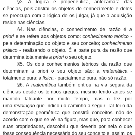
§3. A lógica é propedêutica, antecâmara das
ciências, pois abstrai os objetos do conhecimento e deles
se preocupa com a lógica de os julgar, já que a aquisição
reside nas ciências.
§4. Nas ciências, o conhecimento de razão é
a
priori
e se refere aos objetos como:
conhecimento teórico
-
pela determinação do objeto e seu conceito;
conhecimento
prático
- realizando o objeto. É a parte pura da razão que
determina totalmente
a priori
o seu objeto.
§5. Os dois conhecimentos teóricos da razão que
determinam a priori o seu objeto são: a
matemática
-
totalmente pura; a
física
- parcialmente pura, não só razão.
§6. A
matemática
também entrou na via segura da
ciências desde os tempos gregos, mesmo tendo antes se
mantido tateante por muito tempo, mas o fez por
uma
revolução
que indicou o caminho a seguir. Tal foi o da
demonstração geométrica que constrói conceitos, não de
acordo com o que se vê na figura, mas que, para conhecer
suas propriedades, descobriu que deveria por nela o que
fosse consequência necessária do seu conceito e, assim, os