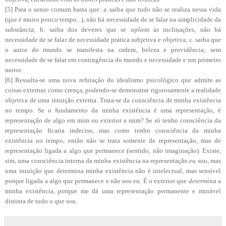
[5] Para o senso comum basta que: a. saiba que tudo não se realiza nessa vida
(que é muito pouco tempo...), não há necessidade de se falar na simplicidade da
substância; b. saiba dos deveres que se opõem às inclinações, não há
necessidade de se falar de necessidade prática subjetiva e objetiva; c. saiba que
o autor do mundo se manifesta na ordem, beleza e providência; sem
necessidade de se falar em contingência do mundo e necessidade e um primeiro
motor.
[6] Ressalta-se uma nova refutação do idealismo psicológico que admite as
coisas externas como crença, podendo-se demonstrar rigorosamente a realidade
objetiva de uma intuição externa. Trata-se da consciência de minha existência
no tempo. Se o fundamento da minha existência é uma representação, é
representação de algo em mim ou exterior a mim? Se só tenho consciência da
representação ficaria indeciso, mas como tenho consciência da minha
existência no tempo, então não se trata somente de representação, mas de
representação ligada a algo que permanece (sentido, não imaginação). Existe,
sim, uma consciência interna da minha existência na representação
eu sou
, mas
uma intuição que determina minha existência não é intelectual, mas sensível
porque ligada a algo que permanece e não sou eu. É o exterior que
determina
a
minha existência, porque me dá uma representação permanente e mutável
distinta de tudo o que sou.