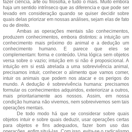
fazer ciência, arte ou filosofia, e tudo o mais. Muito embora
haja um sentido intrínseco que as diferencia e que pode ser
levado em consideração quando se quiser decidir sobre
quais delas priorizar em nossas análises, sejam elas de fato
ou de direito.
Ambas as operações mentais são conhecimentos,
produzem conhecimentos, embora distintos: a intuição um
conhecimento mais próximo do animal e a dedução um
conhecimento humano. E parece que eles se
complementam: forma e conteúdo. Uma lógica sem objetos
versa sobre o vazio; intuição em si não é proposicional. A
intuição em si está atrelada a uma sobrevivência animal,
precisamos intuir, conhecer o alimento que vamos comer,
intuir os animais que podem nos atacar e os perigos do
mundo. A dedução é sobrevivência humana: precisamos
formular os conhecimentos adquiridos, exteriorizar a outros,
mais prioritariamente aos nossos. Assim, em nossa
condição humana não vivemos, nem sobrevivemos sem tais
operações mentais.
De todo modo há que se considerar sobre quais
objetos intuir e sobre quais deduzir, usar operações certas
para objetos e fins adequados, fazer bom uso das
operações, enfim situá-las. Com isso, evita-se o radicalismo