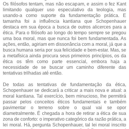
Os filósofos tentam, mas não escapam, e assim o fez Kant
limitando qualquer uso especulativo da teologia, mas
usando-a como suporte da fundamentação prática. E
tamanha foi a influência kantiana que Schopenhauer
destaca em sua época a busca de outros alicerces para a
ética. Para o filósofo ao longo do tempo sempre se pregou
uma boa moral, mas que nunca foi bem fundamentada. As
ações, então, agiriam em dissonância com a moral, já que a
busca humana seria por sua felicidade e bem-estar. Mas, se
a metafísica ainda procura seus primeiros princípios, os da
ética os têm como parte essencial, embora haja a
necessidade de se buscar um caminho diferente das
tentativas trilhadas até então.
De todas as tentativas de fundamentação da ética,
Schopenhauer se dedicará a criticar a mais nova e atual: a
moral kantiana. Tal exercício, bem minucioso, lhe permitirá
passar pelos conceitos éticos fundamentais e também
pavimentar o terreno sobre o qual vai se opor
diametralmente. É chegada a hora de retirar a ética de sua
zona de conforto: o imperativo categórico da razão prática, a
lei moral. Há, pergunta Schopenhauer, tal lei moral inscrito