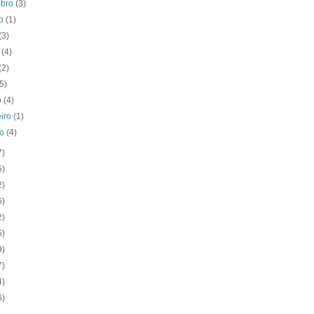
mbro
(3)
to
(1)
(3)
o
(4)
(2)
(5)
o
(4)
eiro
(1)
ro
(4)
7)
5)
2)
6)
2)
5)
9)
7)
4)
6)