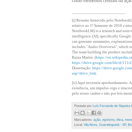
como elementos centrais da ação
[i]
Resumo fornecido pelo NotebookLM
relativo ao 1º Semestre de 2016 e mi
NotebookLM) is a research and note-t
intelligence (AI), specifically Google 
can generate summaries, explanations,
includes "Audio Overviews", which su
The team building the product inclu
Raiza Martin.
(
https://en.wikipedia
https://drive.google.com/file/d/
Dissertação:
https://drive.google.
usp=drive_link
.
[ii]
Aqui necessita aprofundamento. A 
existência, um impulso cego e irraci
pelo nosso caráter e não por leis morai
Postado por
Luís Fernando de Siqueira 
Marcadores:
ação
,
egoísmo
,
ética
,
mora
Local:
Vila Alves, Guaratinguetá - SP, Bra