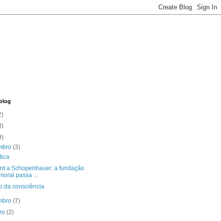
blog
2)
3)
9)
mbro
(3)
tica
nt a Schopenhauer: a fundação
moral passa ...
o da consciência
mbro
(7)
bro
(2)