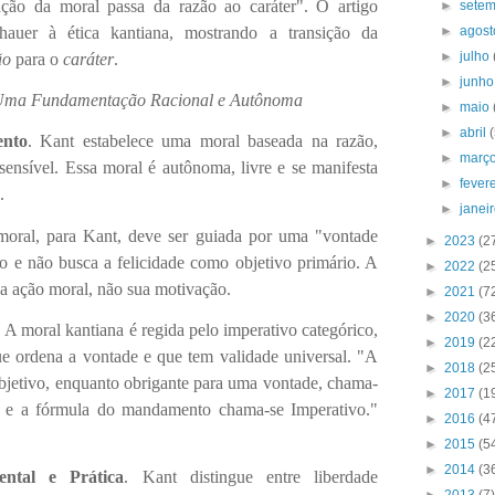
ção da moral passa da razão ao caráter". O artigo
►
sete
►
agos
hauer à ética kantiana, mostrando a transição da
►
julho
ão
para o
caráter
.
►
junh
ma Fundamentação Racional e Autônoma
►
maio
►
abril
nto
. Kant estabelece uma moral baseada na razão,
►
març
 sensível. Essa moral é autônoma, livre e se manifesta
►
fever
.
►
janei
oral, para Kant, deve ser guiada por uma "vontade
►
2023
(2
 e não busca a felicidade como objetivo primário. A
►
2022
(2
a ação moral, não sua motivação.
►
2021
(7
►
2020
(3
. A moral kantiana é regida pelo imperativo categórico,
►
2019
(2
ue ordena a vontade e que tem validade universal. "A
►
2018
(2
bjetivo, enquanto obrigante para uma vontade, chama-
►
2017
(1
 e a fórmula do mandamento chama-se Imperativo."
►
2016
(4
►
2015
(5
►
2014
(3
ental e Prática
. Kant distingue entre liberdade