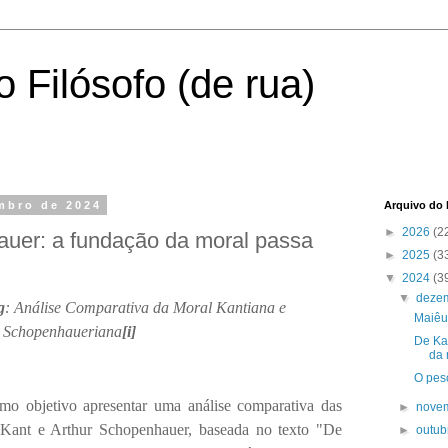
 Filósofo (de rua)
embro de 2024
Arquivo do 
►
2026
(2
uer: a fundação da moral passa
►
2025
(3
▼
2024
(3
▼
deze
g
: Análise Comparativa da Moral Kantiana e
Maiêu
Schopenhaueriana
[i]
De Ka
da 
O pes
o objetivo apresentar uma análise comparativa das
►
nove
 Kant e Arthur Schopenhauer, baseada no texto "De
►
outu