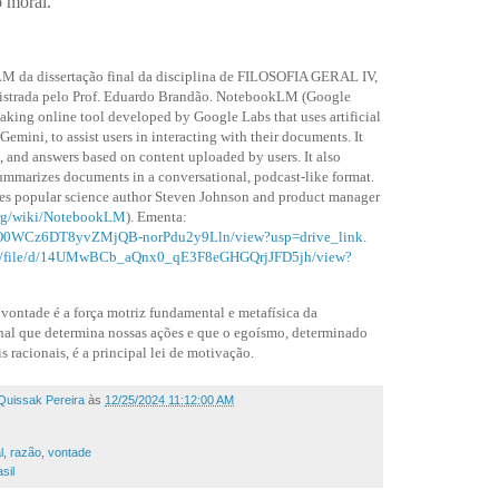
 moral.
 da dissertação final da disciplina de FILOSOFIA GERAL IV,
nistrada pelo Prof. Eduardo Brandão.
NotebookLM (Google
aking online tool developed by Google Labs that uses artificial
Gemini, to assist users in interacting with their documents. It
 and answers based on content uploaded by users. It also
mmarizes documents in a conversational, podcast-like format.
des popular science author Steven Johnson and product manager
.org/wiki/NotebookLM
). Ementa:
111cO0WCz6DT8yvZMjQB-norPdu2y9Lln/view?usp=drive_link
.
com/file/d/14UMwBCb_aQnx0_qE3F8eGHGQrjJFD5jh/view?
vontade é a força motriz fundamental e metafísica da
onal que determina nossas ações e que o egoísmo, determinado
s racionais, é a principal lei de motivação.
Quissak Pereira
às
12/25/2024 11:12:00 AM
l
,
razão
,
vontade
sil