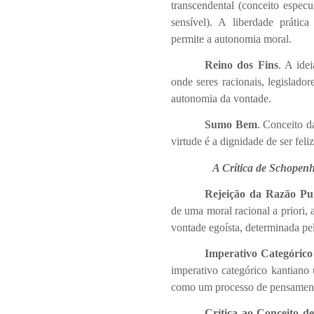
transcendental (conceito especu
sensível). A liberdade prátic
permite a autonomia moral.
Reino dos Fins
. A ide
onde seres racionais, legislado
autonomia da vontade.
Sumo Bem
. Conceito d
virtude é a dignidade de ser feliz
A Crítica de Schopen
Rejeição da Razão P
de uma moral racional a priori
vontade egoísta, determinada pel
Imperativo Categóric
imperativo categórico kantiano 
como um processo de pensamento
Crítica ao Conceito d