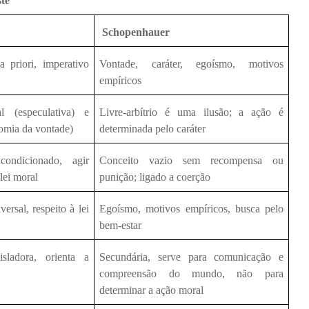
te
Schopenhauer
 priori, imperativo
Vontade, caráter, egoísmo, motivos
empíricos
al (especulativa) e
Livre-arbítrio é uma ilusão; a ação é
nomia da vontade)
determinada pelo caráter
ncondicionado, agir
Conceito vazio sem recompensa ou
 lei moral
punição; ligado a coerção
versal, respeito à lei
Egoísmo, motivos empíricos, busca pelo
bem-estar
isladora, orienta a
Secundária, serve para comunicação e
compreensão do mundo, não para
determinar a ação moral