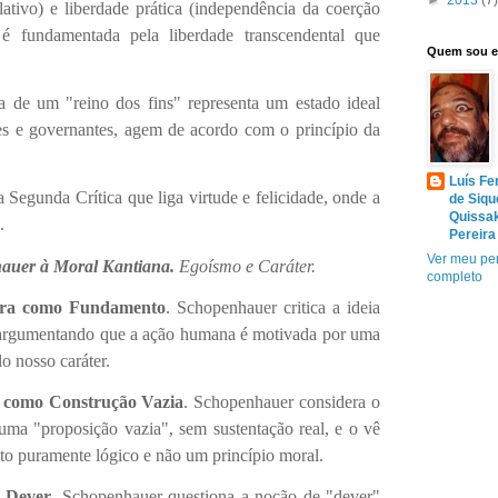
►
2013
(7)
lativo) e liberdade prática (independência da coerção
a é fundamentada pela liberdade transcendental que
Quem sou 
ia de um "reino dos fins" representa um estado ideal
res e governantes, agem de acordo com o princípio da
Luís Fe
a Segunda Crítica que liga virtude e felicidade, onde a
de Siqu
Quissa
.
Pereira
Ver meu per
hauer à Moral Kantiana.
Egoísmo e Caráter.
completo
ura como Fundamento
. Schopenhauer critica a ideia
, argumentando que a ação humana é motivada por uma
o nosso caráter.
o como Construção Vazia
. Schopenhauer considera o
uma "proposição vazia", sem sustentação real, e o vê
 puramente lógico e não um princípio moral.
e Dever
. Schopenhauer questiona a noção de "dever"