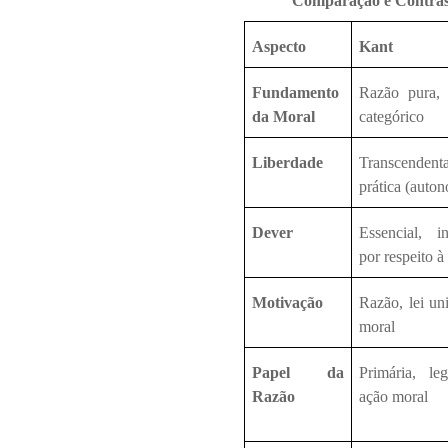
Comparação e Contras
Aspecto
Kant
Fundamento
Razão pura, a
da Moral
categórico
Liberdade
Transcendent
prática (auto
Dever
Essencial, i
por respeito à
Motivação
Razão, lei uni
moral
Papel da
Primária, leg
Razão
ação moral