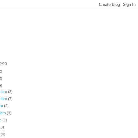
blog
2)
3)
9)
mbro
(3)
mbro
(7)
bro
(2)
mbro
(3)
to
(1)
(3)
o
(4)