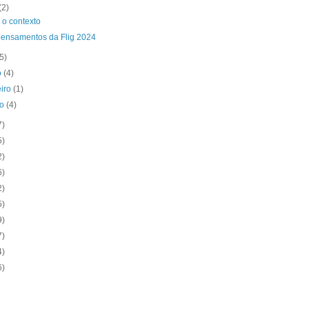
(2)
 o contexto
pensamentos da Flig 2024
(5)
o
(4)
eiro
(1)
ro
(4)
7)
5)
2)
6)
2)
5)
9)
7)
4)
6)