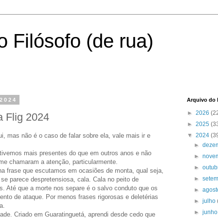
 Filósofo (de rua)
 2024
Arquivo do 
►
2026
(2
 Flig 2024
►
2025
(3
ui, mas não é o caso de falar sobre ela, vale mais ir e
▼
2024
(3
►
deze
ivemos mais presentes do que em outros anos e não
►
nove
 me chamaram a atenção, particularmente.
►
outu
lha frase que escutamos em ocasiões de monta, qual seja,
►
sete
 se parece despretensiosa, cala. Cala no peito de
s. Até que a morte nos separe é o salvo conduto que os
►
agos
to de ataque. Por menos frases rigorosas e deletérias
►
julho
a.
►
junh
dade. Criado em Guaratinguetá, aprendi desde cedo que