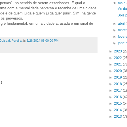
pervas", no sentido de serem assanhadas. E qual o
▼
maio
ema com a mentalidade perversa e tacanha de uma cidade
Me da
ade é de quem julga e quem julga quer punir. Sim, há gente
Dois 
o os perversos.
ig é fundamental: em uma cidade atrasada é um sinal de
►
abril
►
març
►
fever
Quissak Pereira
às
5/26/2024 08:00:00 PM
►
janei
►
2023
(2
►
2022
(2
►
2021
(7
►
2020
(3
►
2019
(2
o
►
2018
(2
►
2017
(1
►
2016
(4
►
2015
(5
►
2014
(3
►
2013
(7)