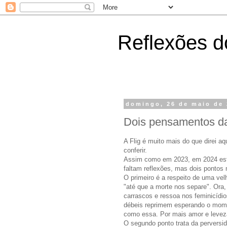
Reflexões do
domingo, 26 de maio de
Dois pensamentos da
A Flig é muito mais do que direi aq
conferir.
Assim como em 2023, em 2024 est
faltam reflexões, mas dois pontos
O primeiro é a respeito de uma ve
"até que a morte nos separe". Ora,
carrascos e ressoa nos feminicídio
débeis reprimem esperando o momen
como essa. Por mais amor e levez
O segundo ponto trata da perversi