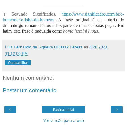
Segundo Significados,
https://www.significados.com.br/o-
[i]
homem-e-o-lobo-do-homem/
:
A frase original é da autoria do
dramaturgo romano Platus e faz parte de uma das suas peças. Em
latim, esta frase é traduzida como
homo homini lupus
.
Luís Fernando de Siqueira Quissak Pereira
às
8/26/2021
11:12:00 PM
Compartilhar
Nenhum comentário:
Postar um comentário
‹
›
Página inicial
Ver versão para a web