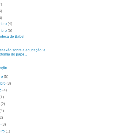
7)
4)
6)
mbro
(4)
mbro
(5)
ioteca de Babel
eflexão sobre a educação: a
otomia do pape...
pção
bro
(5)
mbro
(3)
to
(4)
(1)
o
(2)
(4)
(2)
o
(3)
eiro
(1)