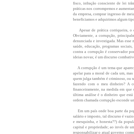
fisco, infração consciente de lei trâ
práticas nos corrompemos e aumentam
da empresa, comprar ingresso de meia 
beneficiamos e adquirimos algum tipo
Apesar de prática corriqueira, o di
Obviamente, a corrupção, principalm
denunciada e investigada. Mas esse 
saúde, educação, programas sociais, 
contra a corrupção é conservador po
ideias novas; é um discurso combativo,
A corrupção é um tema que aparece,
apelar para a moral de cada um, mas 
quem julga também é criminoso, ou se
fazendo com o meu dinheiro? A co
financeiramente, na medida em que 
última análise é o dinheiro que está
ordem chamada corrupção esconde uma 
Em um país onde boa parte da popul
salário e imposto, tal discurso é vazi
e mesquinha, e honesta??) da popul
capital e propriedade; ao invés de um
responsabilizar o atual governo como