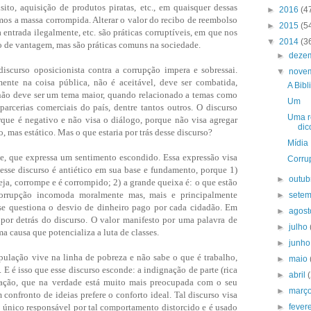
nsito, aquisição de produtos piratas, etc., em quaisquer dessas
►
2016
(4
os a massa corrompida. Alterar o valor do recibo de reembolso
►
2015
(5
entrada ilegalmente, etc. são práticas corruptíveis, em que nos
▼
2014
(3
 de vantagem, mas são práticas comuns na sociedade.
►
deze
scurso oposicionista contra a corrupção impera e sobressai.
▼
nove
ente na coisa pública, não é aceitável, deve ser combatida,
A Bibl
não deve ser um tema maior, quando relacionado a temas como
Um
parcerias comerciais do país, dentre tantos outros. O discurso
Uma r
rque é negativo e não visa o diálogo, porque não visa agregar
dic
 mas estático. Mas o que estaria por trás desse discurso?
Mídia
 que expressa um sentimento escondido. Essa expressão visa
Corru
esse discurso é antiético em sua base e fundamento, porque 1)
►
outu
ja, corrompe e é corrompido; 2) a grande queixa é: o que estão
rrupção incomoda moralmente mas, mais e principalmente
►
sete
se questiona o desvio de dinheiro pago por cada cidadão. Em
►
agos
 por detrás do discurso. O valor manifesto por uma palavra de
►
julho
causa que potencializa a luta de classes.
►
junh
ação vive na linha de pobreza e não sabe o que é trabalho,
►
maio
o. E é isso que esse discurso esconde: a indignação de parte (rica
►
abril
ação, que na verdade está muito mais preocupada com o seu
►
març
 confronto de ideias prefere o conforto ideal. Tal discurso visa
 único responsável por tal comportamento distorcido e é usado
►
fever