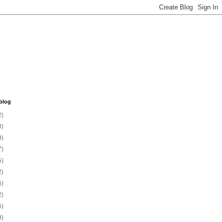
blog
2)
3)
9)
7)
5)
2)
6)
2)
5)
9)