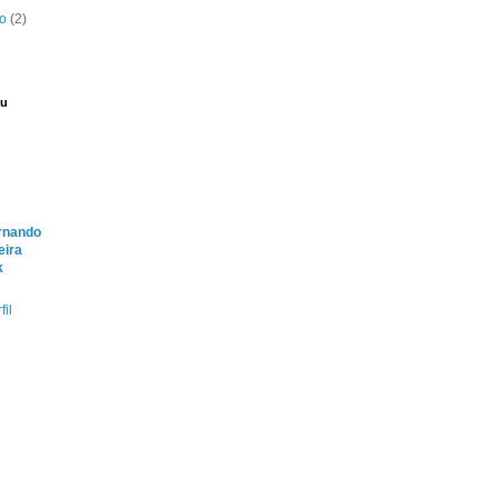
ro
(2)
eu
rnando
eira
k
fil