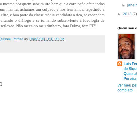
ado mesmo por quem sabe muito bem que a corrupção afeta todos
►
janei
 é um mantra: achamos um culpado e nos isentamos; repetindo a
►
2013
(7)
elite, e boa parte da classe média candidata a rica, se escondem
 evitando o diálogo e se tornando subserviente à ideologia de
 reflexão. Não mexa no meu dinheiro, fora Dilma, fora PT!!
Quem sou 
Quissak Pereira
às
11/04/2014 11:41:00 PM
Luís Fe
de Siqu
Quissa
Pereira
o
Ver meu per
completo