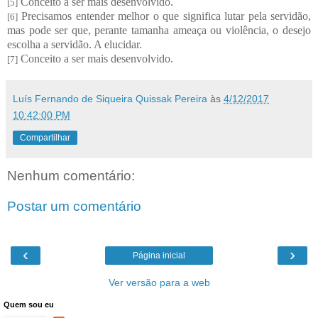
C
onceito a ser mais desenvolvido.
[5]
Precisamos entender melhor o que significa lutar pela servidão,
[6]
mas pode ser que, perante tamanha ameaça ou violência, o desejo
escolha a servidão. A elucidar.
C
onceito a ser mais desenvolvido.
[7]
Luís Fernando de Siqueira Quissak Pereira
às
4/12/2017
10:42:00 PM
Compartilhar
Nenhum comentário:
Postar um comentário
‹
›
Página inicial
Ver versão para a web
Quem sou eu