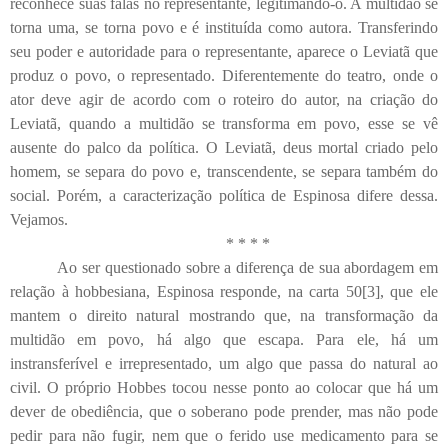
reconhece suas falas no representante, legitimando-o. A multidão se
torna uma, se torna povo e é instituída como autora. Transferindo
seu poder e autoridade para o representante, aparece o Leviatã que
produz o povo, o representado. Diferentemente do teatro, onde o
ator deve agir de acordo com o roteiro do autor, na criação do
Leviatã, quando a multidão se transforma em povo, esse se vê
ausente do palco da política. O Leviatã, deus mortal criado pelo
homem, se separa do povo e, transcendente, se separa também do
social. Porém, a caracterização política de Espinosa difere dessa.
Vejamos.
* * * *
Ao ser questionado sobre a diferença de sua abordagem em
relação à hobbesiana, Espinosa responde, na carta 50[3], que ele
mantem o direito natural mostrando que, na transformação da
multidão em povo, há algo que escapa. Para ele, há um
instransferível e irrepresentado, um algo que passa do natural ao
civil. O próprio Hobbes tocou nesse ponto ao colocar que há um
dever de obediência, que o soberano pode prender, mas não pode
pedir para não fugir, nem que o ferido use medicamento para se