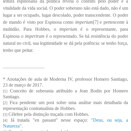
leitura espinosana da política revela o conflito pelo poder e a
vitalidade da vida social. O poder soberano não está dado, não é um
lugar a ser ocupado, lugar descolado, poder transcendente. O poder
de mando é visto por Espinosa como
imperium
[7] e pertencente à
multidão. Para Hobbes, o
imperium
é o representante, para
Espinosa o
imperirum
é o representado. Se há resistência do poder
natural no civil, sua legitimidade se dá pela potência: se tenho força,
tenho que peitar.
* Anotações de aula de Moderna IV, professor Homero Santiago,
23 de março de 2017.
C
onceito de soberania atribuído a Jean Bodin por Homero
[1]
Santiago.
Fica pendente um post sobre uma análise mais detalhada da
[2]
representação contratualista de Hobbes
.
Célebre pela distinção traçada com Hobbes
.
[3]
Já tratada "en passant" nesse espaço:
"Deus, ou seja, a
[4]
Natureza"
.