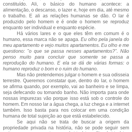
constituído. Ali, o básico do humano acontece: a
alimentação, o descanso, o lazer e, hoje em dia, até mesmo
o trabalho. E ali as relações humanas se dão. O lar é
produzido pelo homem e é onde o homem se reproduz
enquanto ser individual e enquanto espécie.
Há vários lares e o que eles têm em comum é o
humano, essa marca não se apaga.
Eu olho pela janela do
meu apartamento e vejo muitos apartamentos. Eu olho e me
questiono: "o que se passa nesses apartamentos?". Não
penso muito para concluir que somente se passa a
reprodução do humano. E ela se dá de várias formas: o
humano reproduz o bom e o ruim do humano.
Mas não pretendemos julgar o homem e sua odisseia
terrestre. Queremos constatar que, dentro do lar, o homem
se afirma quando, por exemplo, vai ao banheiro e se limpa,
seja defecando ou tomando banho. Não importa para onde
nossas impurezas vão porque isso está sob o controle do
homem. Em nosso lar a água chega, a luz chega e a internet
também. Isso basta para nos colocar em uma condição
humana de total sujeição ao que está estabelecido.
Se aqui não se trata de buscar a origem da
propriedade privada na história, não se pode seguir sem