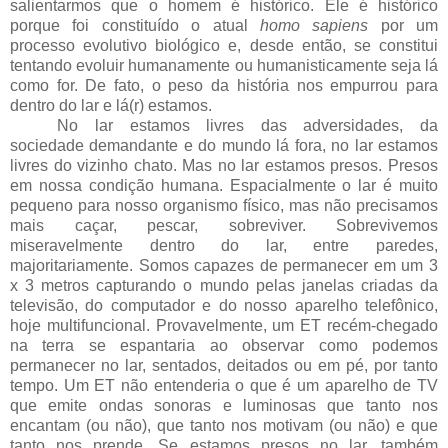
salientarmos que o homem é histórico. Ele é histórico
porque foi constituído o atual
homo sapiens
por um
processo evolutivo biológico e, desde então, se constitui
tentando evoluir humanamente ou humanisticamente seja lá
como for. De fato, o peso da história nos empurrou para
dentro do lar e lá(r) estamos.
No lar estamos livres das adversidades, da
sociedade demandante e do mundo lá fora, no lar estamos
livres do vizinho chato. Mas no lar estamos presos. Presos
em nossa condição humana. Espacialmente o lar é muito
pequeno para nosso organismo físico, mas não precisamos
mais caçar, pescar, sobreviver. Sobrevivemos
miseravelmente dentro do lar, entre paredes,
majoritariamente. Somos capazes de permanecer em um 3
x 3 metros capturando o mundo pelas janelas criadas da
televisão, do computador e do nosso aparelho telefônico,
hoje multifuncional. Provavelmente, um ET recém-chegado
na terra se espantaria ao observar como podemos
permanecer no lar, sentados, deitados ou em pé, por tanto
tempo. Um ET não entenderia o que é um aparelho de TV
que emite ondas sonoras e luminosas que tanto nos
encantam (ou não), que tanto nos motivam (ou não) e que
tanto nos prende. Se estamos presos no lar, também